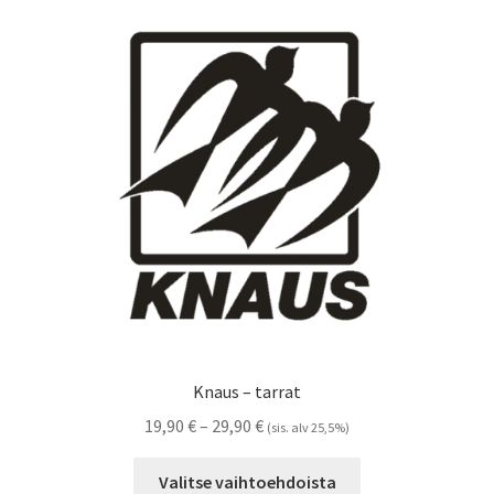
Voit
tehdä
valinnat
tuotteen
sivulla.
Knaus – tarrat
Hintaluokka:
19,90
€
–
29,90
€
(sis. alv 25,5%)
19,90 €
Tällä
-
Valitse vaihtoehdoista