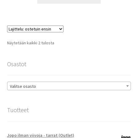
tuotteella
29,90 €
on
useampi
muunnelma.
Voit
tehdä
Suosituimmat
Näytetään kaikki 2 tulosta
valinnat
ensin
tuotteen
sivulla.
Osastot
Valitse osasto
Tuotteet
Jopo ilman viivoja - tarrat (Outlet)