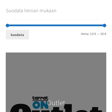
Suodata hinnan mukaan
Min
Mak
Hinta:
10 €
—
30 €
Suodata
Outlet