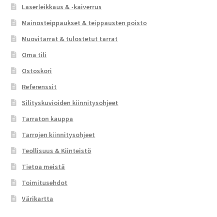
Laserleikkaus & -kaiverrus
Mainosteippaukset & teippausten poisto
Muovitarrat & tulostetut tarrat
Oma tili
Ostoskori
Referenssit
Silityskuvioiden kiinnitysohjeet
Tarraton kauppa
Tarrojen kiinnitysohjeet
Teollisuus & Kiinteistö
Tietoa meistä
Toimitusehdot
Värikartta