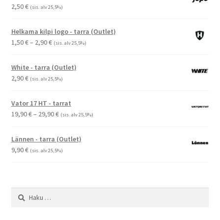
2,50
€
(sis. alv 25,5%)
Helkama kilpi logo - tarra (Outlet)
Hintaluokka:
1,50
€
–
2,90
€
(sis. alv 25,5%)
1,50 €
-
White - tarra (Outlet)
2,90 €
2,90
€
(sis. alv 25,5%)
Vator 17 HT - tarrat
Hintaluokka:
19,90
€
–
29,90
€
(sis. alv 25,5%)
19,90 €
-
Lännen - tarra (Outlet)
29,90 €
9,90
€
(sis. alv 25,5%)
Haku: