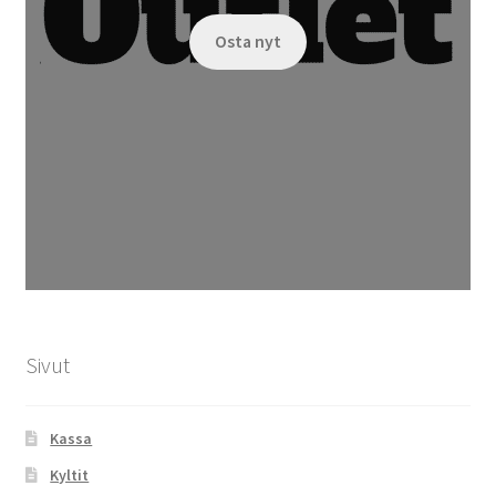
Osta nyt
Sivut
Kassa
Kyltit