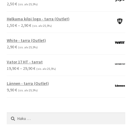
2,50
€
(sis. alv 25,5%)
Helkama kilpi logo - tarra (Outlet)
Hintaluokka:
1,50
€
–
2,90
€
(sis. alv 25,5%)
1,50 €
-
White - tarra (Outlet)
2,90 €
2,90
€
(sis. alv 25,5%)
Vator 17 HT - tarrat
Hintaluokka:
19,90
€
–
29,90
€
(sis. alv 25,5%)
19,90 €
-
Lännen - tarra (Outlet)
29,90 €
9,90
€
(sis. alv 25,5%)
Haku: