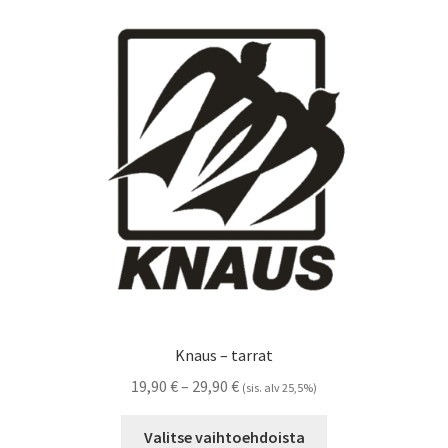
Voit
tehdä
valinnat
tuotteen
sivulla.
Knaus – tarrat
Hintaluokka:
19,90
€
–
29,90
€
(sis. alv 25,5%)
19,90 €
Tällä
-
Valitse vaihtoehdoista