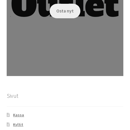
Osta nyt
Sivut
Kassa
Kyltit