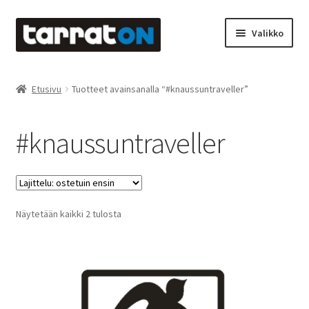
Siirry
Siirry
Valikko
navigointiin
sisältöön
Etusivu
Etusivu
Tuotteet avainsanalla “#knaussuntraveller”
Kyltit
#knaussuntraveller
Laserleikkaus & -kaiverrus
Mainosteippaukset & teippausten poisto
Suosituimmat
Näytetään kaikki 2 tulosta
Muovitarrat & tulostetut tarrat
ensin
Oma tili
Ostoskori