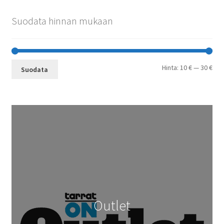
Suodata hinnan mukaan
Min
Mak
Hinta:
10 €
—
30 €
Suodata
Outlet