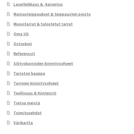
Laserleikkaus & -kaiverrus
Mainosteippaukset & teippausten poisto
Muovitarrat & tulostetut tarrat
Oma tili
Ostoskori
Referenssit
Silityskuvioiden kiinnitysohjeet
Tarraton kauppa
Tarrojen kiinnitysohjeet
Teollisuus & Kiinteistö
Tietoa meistä
Toimitusehdot
Värikartta