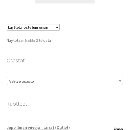
tuotteella
29,90 €
on
useampi
muunnelma.
Voit
tehdä
Suosituimmat
Näytetään kaikki 2 tulosta
valinnat
ensin
tuotteen
sivulla.
Osastot
Valitse osasto
Tuotteet
Jopo ilman viivoja - tarrat (Outlet)