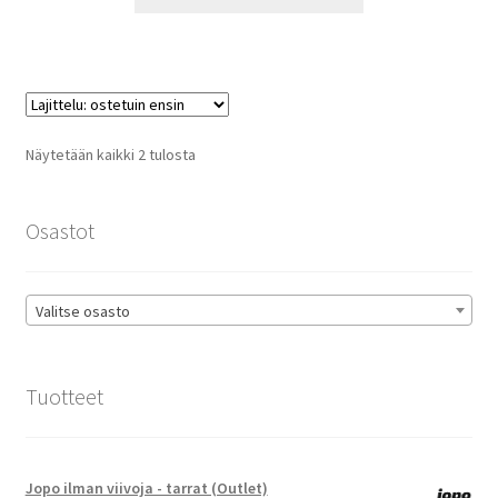
tuotteella
29,90 €
on
useampi
muunnelma.
Voit
tehdä
Suosituimmat
Näytetään kaikki 2 tulosta
valinnat
ensin
tuotteen
sivulla.
Osastot
Valitse osasto
Tuotteet
Jopo ilman viivoja - tarrat (Outlet)