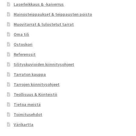
Laserleikkaus & -kaiverrus
Mainosteippaukset & teippausten poisto
Muovitarrat & tulostetut tarrat
Oma tili
Ostoskori
Referenssit
Silityskuvioiden kiinnitysohjeet
Tarraton kauppa
Tarrojen kiinnitysohjeet
Teollisuus & Kiinteistö
Tietoa meistä
Toimitusehdot
Värikartta