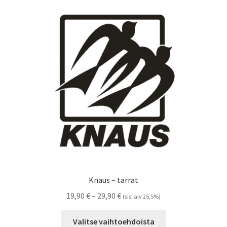
Voit
tehdä
valinnat
tuotteen
sivulla.
Knaus – tarrat
Hintaluokka:
19,90
€
–
29,90
€
(sis. alv 25,5%)
19,90 €
Tällä
-
Valitse vaihtoehdoista