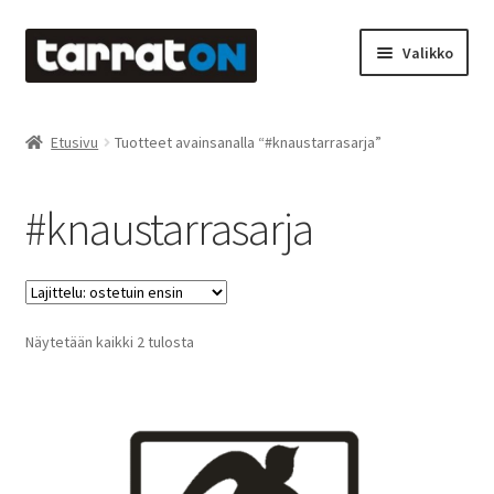
Siirry
Siirry
Valikko
navigointiin
sisältöön
Etusivu
Etusivu
Tuotteet avainsanalla “#knaustarrasarja”
Kyltit
#knaustarrasarja
Laserleikkaus & -kaiverrus
Mainosteippaukset & teippausten poisto
Suosituimmat
Näytetään kaikki 2 tulosta
Muovitarrat & tulostetut tarrat
ensin
Oma tili
Ostoskori