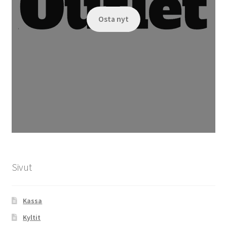
Osta nyt
Sivut
Kassa
Kyltit