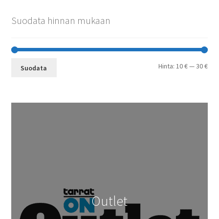
Suodata hinnan mukaan
Min
Mak
Hinta:
10 €
—
30 €
Suodata
Outlet