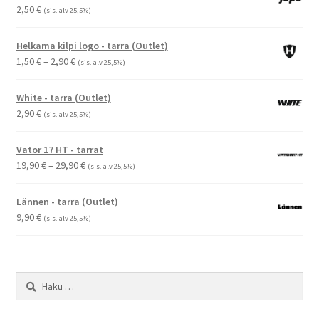
2,50
€
(sis. alv 25,5%)
Helkama kilpi logo - tarra (Outlet)
Hintaluokka:
1,50
€
–
2,90
€
(sis. alv 25,5%)
1,50 €
-
White - tarra (Outlet)
2,90 €
2,90
€
(sis. alv 25,5%)
Vator 17 HT - tarrat
Hintaluokka:
19,90
€
–
29,90
€
(sis. alv 25,5%)
19,90 €
-
Lännen - tarra (Outlet)
29,90 €
9,90
€
(sis. alv 25,5%)
Haku: