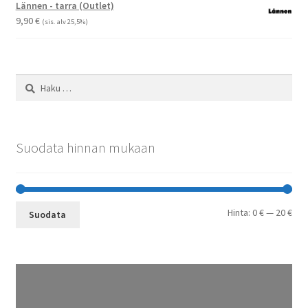
-
Lännen - tarra (Outlet)
29,90 €
9,90
€
(sis. alv 25,5%)
Haku:
Suodata hinnan mukaan
Min
Mak
Hinta:
0 €
—
20 €
Suodata