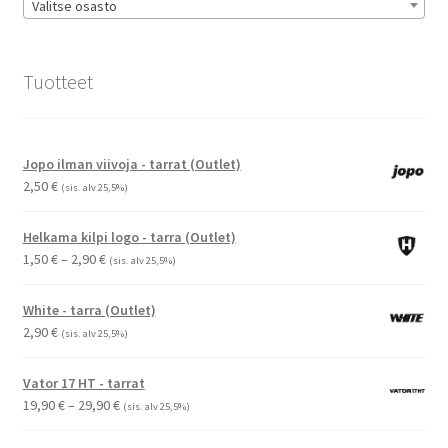
Valitse osasto
Tuotteet
Jopo ilman viivoja - tarrat (Outlet)
2,50
€
(sis. alv 25,5%)
Helkama kilpi logo - tarra (Outlet)
Hintaluokka:
1,50
€
–
2,90
€
(sis. alv 25,5%)
1,50 €
-
White - tarra (Outlet)
2,90 €
2,90
€
(sis. alv 25,5%)
Vator 17 HT - tarrat
Hintaluokka:
19,90
€
–
29,90
€
(sis. alv 25,5%)
19,90 €