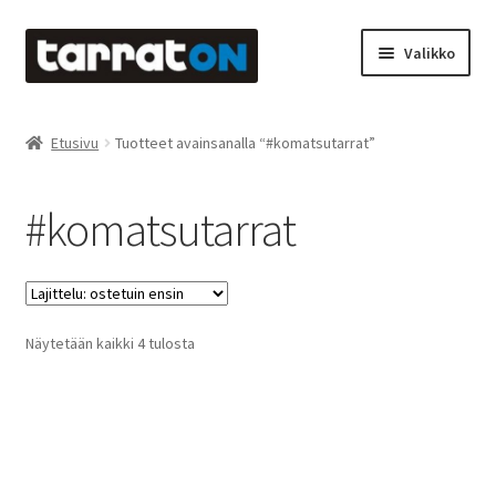
Siirry
Siirry
Valikko
navigointiin
sisältöön
Etusivu
Etusivu
Tuotteet avainsanalla “#komatsutarrat”
Kyltit
#komatsutarrat
Laserleikkaus & -kaiverrus
Mainosteippaukset & teippausten poisto
Suosituimmat
Näytetään kaikki 4 tulosta
Muovitarrat & tulostetut tarrat
ensin
Oma tili
Ostoskori