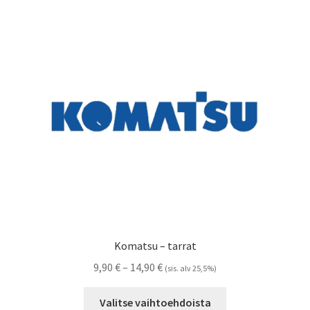
Voit
tehdä
valinnat
tuotteen
sivulla.
Komatsu – tarrat
Hintaluokka:
9,90
€
–
14,90
€
(sis. alv 25,5%)
9,90 €
Tällä
-
Valitse vaihtoehdoista