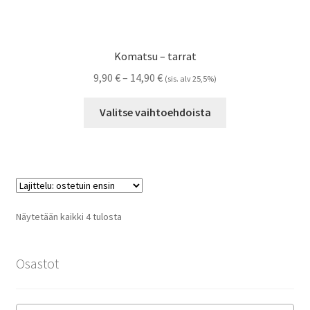
Komatsu – tarrat
Hintaluokka:
9,90
€
–
14,90
€
(sis. alv 25,5%)
9,90 €
Tällä
-
Valitse vaihtoehdoista
tuotteella
14,90 €
on
useampi
muunnelma.
Voit
tehdä
Suosituimmat
Näytetään kaikki 4 tulosta
valinnat
ensin
tuotteen
sivulla.
Osastot