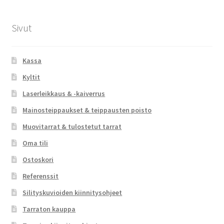
Sivut
Kassa
Kyltit
Laserleikkaus & -kaiverrus
Mainosteippaukset & teippausten poisto
Muovitarrat & tulostetut tarrat
Oma tili
Ostoskori
Referenssit
Silityskuvioiden kiinnitysohjeet
Tarraton kauppa