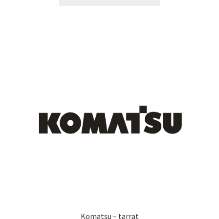
tuotteella
14,90 €
on
useampi
muunnelma.
Voit
tehdä
valinnat
tuotteen
sivulla.
Komatsu – tarrat