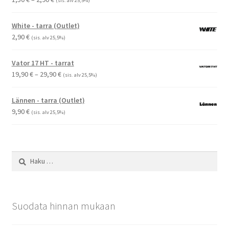
(sis. alv 25,5%)
1,50 €
-
White - tarra (Outlet)
2,90 €
2,90
€
(sis. alv 25,5%)
Vator 17 HT - tarrat
Hintaluokka:
19,90
€
–
29,90
€
(sis. alv 25,5%)
19,90 €
-
Lännen - tarra (Outlet)
29,90 €
9,90
€
(sis. alv 25,5%)
Haku:
Suodata hinnan mukaan