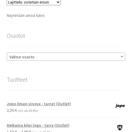
Voit
tehdä
Näytetään ainoa tulos
valinnat
tuotteen
sivulla.
Osastot
Valitse osasto
Tuotteet
Jopo ilman viivoja - tarrat (Outlet)
2,50
€
(sis. alv 25,5%)
Helkama kilpi logo - tarra (Outlet)
Hintaluokka:
1,50
€
–
2,90
€