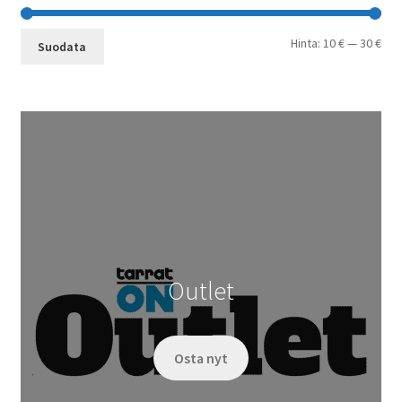
Min
Mak
Hinta:
10 €
—
30 €
Suodata
Outlet
Osta nyt