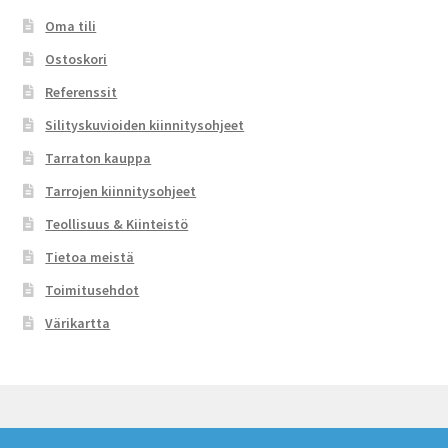
Oma tili
Ostoskori
Referenssit
Silityskuvioiden kiinnitysohjeet
Tarraton kauppa
Tarrojen kiinnitysohjeet
Teollisuus & Kiinteistö
Tietoa meistä
Toimitusehdot
Värikartta