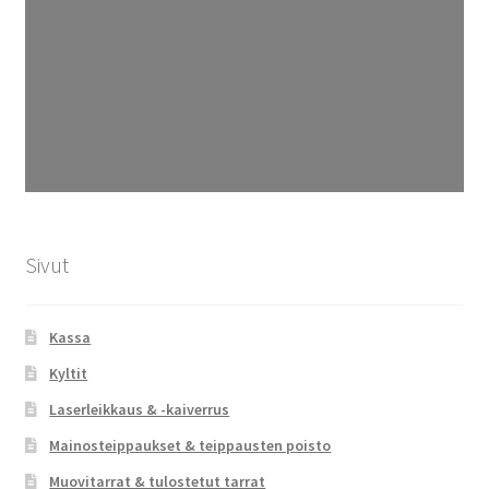
Sivut
Kassa
Kyltit
Laserleikkaus & -kaiverrus
Mainosteippaukset & teippausten poisto
Muovitarrat & tulostetut tarrat