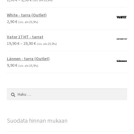
(sis. alv 25,5%)
1,50 €
-
White - tarra (Outlet)
2,90 €
2,90
€
(sis. alv 25,5%)
Vator 17 HT - tarrat
Hintaluokka:
19,90
€
–
29,90
€
(sis. alv 25,5%)
19,90 €
-
Lännen - tarra (Outlet)
29,90 €
9,90
€
(sis. alv 25,5%)
Haku:
Suodata hinnan mukaan