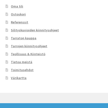
Oma tili
Ostoskori
Referenssit
Silityskuvioiden kiinnitysohjeet
Tarraton kauppa
Tarrojen kiinnitysohjeet
Teollisuus & Kiinteistö
Tietoa meistä
Toimitusehdot
Värikartta