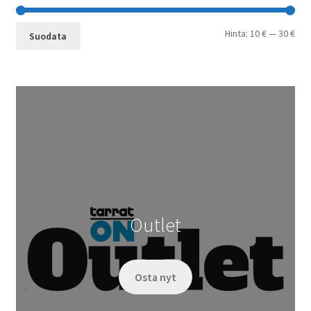
Min
Mak
Hinta:
10 €
—
30 €
Suodata
Outlet
Osta nyt