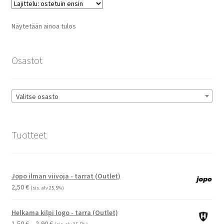
Voit
tehdä
Näytetään ainoa tulos
valinnat
tuotteen
sivulla.
Osastot
Valitse osasto
Tuotteet
Jopo ilman viivoja - tarrat (Outlet)
2,50
€
(sis. alv 25,5%)
Helkama kilpi logo - tarra (Outlet)
Hintaluokka:
1,50
€
–
2,90
€