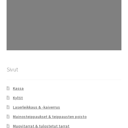
Sivut
Kassa
Kyltit
Laserleikkaus & -kaiverrus
Mainosteippaukset & teippausten poisto
Muovitarrat & tulostetut tarrat