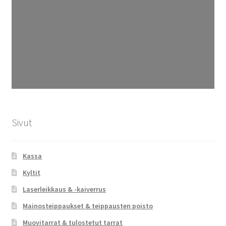
Sivut
Kassa
Kyltit
Laserleikkaus & -kaiverrus
Mainosteippaukset & teippausten poisto
Muovitarrat & tulostetut tarrat