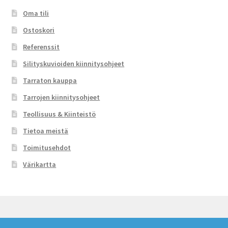
Oma tili
Ostoskori
Referenssit
Silityskuvioiden kiinnitysohjeet
Tarraton kauppa
Tarrojen kiinnitysohjeet
Teollisuus & Kiinteistö
Tietoa meistä
Toimitusehdot
Värikartta