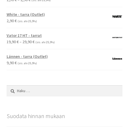
(sis. alv 25,5%)
1,50 €
-
White - tarra (Outlet)
2,90 €
2,90
€
(sis. alv 25,5%)
Vator 17 HT - tarrat
Hintaluokka:
19,90
€
–
29,90
€
(sis. alv 25,5%)
19,90 €
-
Lännen - tarra (Outlet)
29,90 €
9,90
€
(sis. alv 25,5%)
Haku:
Suodata hinnan mukaan