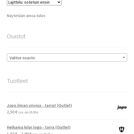
Voit
tehdä
Näytetään ainoa tulos
valinnat
tuotteen
sivulla.
Osastot
Valitse osasto
Tuotteet
Jopo ilman viivoja - tarrat (Outlet)
2,50
€
(sis. alv 25,5%)
Helkama kilpi logo - tarra (Outlet)
Hintaluokka:
1,50
€
–
2,90
€