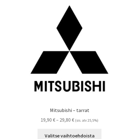
Voit
tehdä
valinnat
tuotteen
sivulla.
Mitsubishi – tarrat
Hintaluokka:
19,90
€
–
29,80
€
(sis. alv 25,5%)
19,90 €
Tällä
-
Valitse vaihtoehdoista