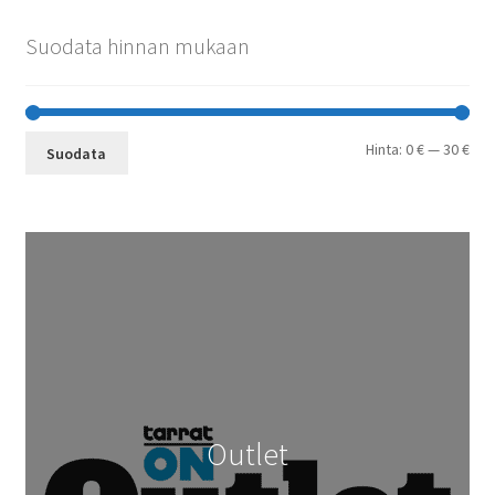
Suodata hinnan mukaan
Min
Mak
Hinta:
0 €
—
30 €
Suodata
Outlet