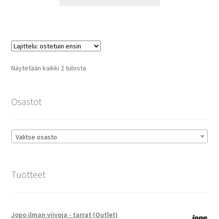
tuotteella
29,80 €
on
useampi
muunnelma.
Voit
tehdä
Suosituimmat
Näytetään kaikki 2 tulosta
valinnat
ensin
tuotteen
sivulla.
Osastot
Valitse osasto
Tuotteet
Jopo ilman viivoja - tarrat (Outlet)