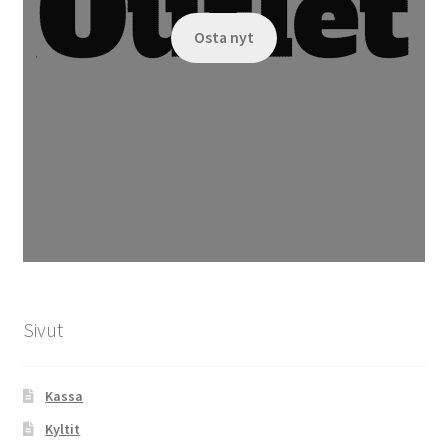
Osta nyt
Sivut
Kassa
Kyltit