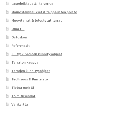
Laserleikkaus & -kaiverrus
Mainosteippaukset & teippausten poisto
Muovitarrat & tulostetut tarrat
Oma tili
Ostoskori
Referenssit
Silityskuvioiden kiinnitysohjeet
Tarraton kauppa
Tarrojen kiinnitysohjeet
Teollisuus & Kiinteistö
Tietoa meistä
Toimitusehdot
Värikartta