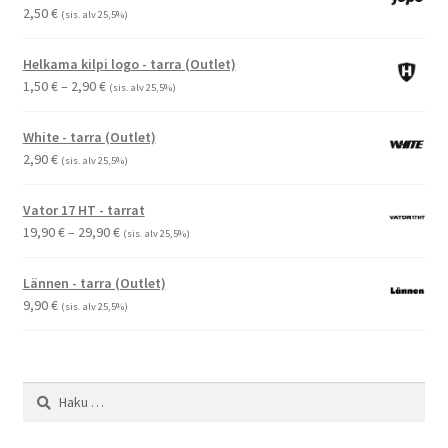
2,50
€
(sis. alv 25,5%)
Helkama kilpi logo - tarra (Outlet)
Hintaluokka:
1,50
€
–
2,90
€
(sis. alv 25,5%)
1,50 €
-
White - tarra (Outlet)
2,90 €
2,90
€
(sis. alv 25,5%)
Vator 17 HT - tarrat
Hintaluokka:
19,90
€
–
29,90
€
(sis. alv 25,5%)
19,90 €
-
Lännen - tarra (Outlet)
29,90 €
9,90
€
(sis. alv 25,5%)
Haku: