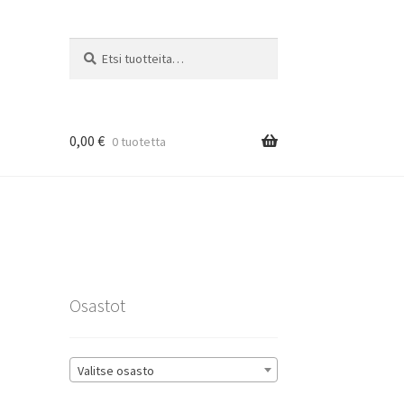
Etsi:
Haku
0,00
€
0 tuotetta
rat
Osastot
Valitse osasto