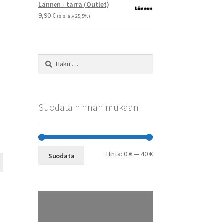
-
Voit
Lännen - tarra (Outlet)
29,90 €
tehdä
9,90
€
(sis. alv 25,5%)
valinnat
tuotteen
sivulla.
Haku:
Suodata hinnan mukaan
Minimihinta
Maksimihinta
Hinta:
0 €
—
40 €
Suodata
Tällä
tuotteella
on
useampi
muunnelma.
Voit