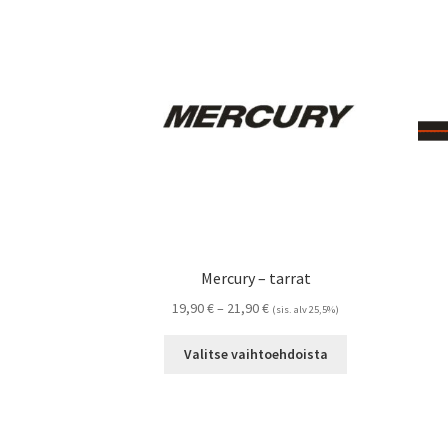
Mercury – tarrat
Hintaluokka:
19,90
€
–
21,90
€
(sis. alv 25,5%)
19,90 €
Tällä
-
Valitse vaihtoehdoista
tuotteella
21,90 €
on
useampi
muunnelma.