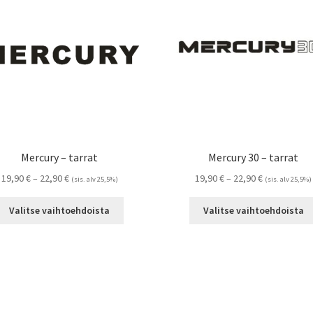
tehdä
valinnat
tuotteen
sivulla.
Mercury – tarrat
Mercury 30 – tarrat
Hintaluokka:
Hintaluokka:
19,90
€
–
22,90
€
19,90
€
–
22,90
€
(sis. alv 25,5%)
(sis. alv 25,5%)
19,90 €
19,90 €
Tällä
-
-
Valitse vaihtoehdoista
Valitse vaihtoehdoista
tuotteella
22,90 €
22,90 €
on
useampi
muunnelma.
Voit
tehdä
valinnat