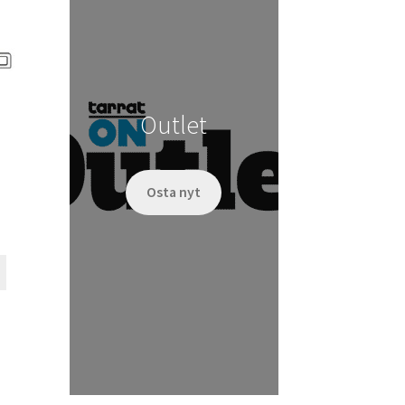
tehdä
valinnat
tuotteen
sivulla.
Outlet
Osta nyt
Tällä
tuotteella
on
useampi
muunnelma.
Voit
tehdä
valinnat