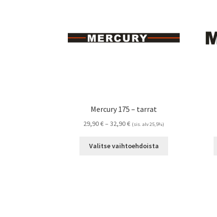
tehdä
valinnat
tuotteen
sivulla.
Mercury 175 – tarrat
Hintaluokka:
29,90
€
–
32,90
€
(sis. alv 25,5%)
29,90 €
Tällä
-
Valitse vaihtoehdoista
tuotteella
32,90 €
on
useampi
muunnelma.
Voit
tehdä
valinnat