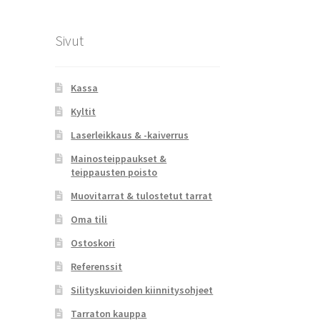
tuotteen
sivulla.
Sivut
Kassa
Kyltit
Laserleikkaus & -kaiverrus
Mainosteippaukset &
teippausten poisto
Muovitarrat & tulostetut tarrat
Oma tili
Ostoskori
Referenssit
Silityskuvioiden kiinnitysohjeet
Tarraton kauppa