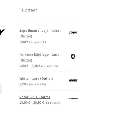
Tuotteet
Jopo ilman viivoja - tarrat
(Outlet)
2,50
€
(sis. alv 25,5%)
Helkama kilpi logo - tarra
(Outlet)
Hintaluokka:
1,50
€
–
2,90
€
(sis. alv 25,5%)
1,50 €
-
White - tarra (Outlet)
2,90 €
2,90
€
(sis. alv 25,5%)
Tällä
tuotteella
Vator 17 HT - tarrat
on
Hintaluokka:
19,90
€
–
29,90
€
(sis. alv 25,5%)
useampi
19,90 €
muunnelma.