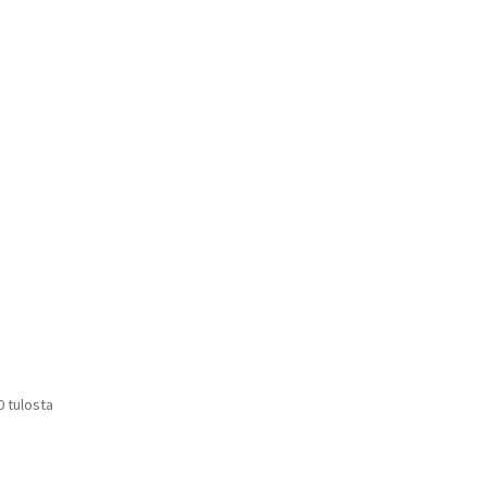
tuotteen
sivulla.
Suosituimmat
0 tulosta
ensin