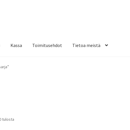
i
Kassa
Toimitusehdot
Tietoa meistä
osteippaukset & teippausten poisto
Muovitarrat & tulostetut tar
sarja”
en kiinnitysohjeet
Tarrojen kiinnitysohjeet
Teollisuus & Kiinteistö
sa
Suosituimmat
0 tulosta
ensin