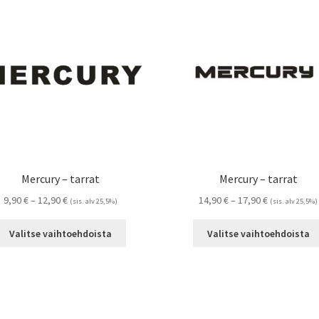
Mercury – tarrat
Mercury – tarrat
Hintaluokka:
Hintaluokka:
9,90
€
–
12,90
€
14,90
€
–
17,90
€
(sis. alv 25,5%)
(sis. alv 25,5%)
9,90 €
14,90 €
Tällä
-
-
Valitse vaihtoehdoista
Valitse vaihtoehdoista
tuotteella
12,90 €
17,90 €
on
useampi
muunnelma.
Voit