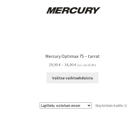
tuotteen
sivulla.
Mercury Optimax 75 – tarrat
Hintaluokka:
29,90
€
–
34,90
€
(sis. alv 25,5%)
29,90 €
Tällä
-
Valitse vaihtoehdoista
tuotteella
34,90 €
on
useampi
muunnelma.
Näytetään kaikki 1
Voit
tehdä
valinnat
tuotteen