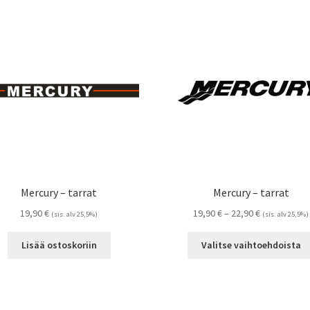
Mercury – tarrat
Mercury – tarrat
Hintaluokka:
19,90
€
19,90
€
–
22,90
€
(sis. alv 25,5%)
(sis. alv 25,5%)
19,90 €
-
Lisää ostoskoriin
Valitse vaihtoehdoista
22,90 €