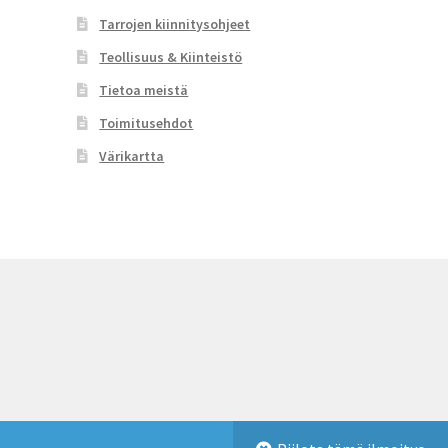
Tarrojen kiinnitysohjeet
Teollisuus & Kiinteistö
Tietoa meistä
Toimitusehdot
Värikartta