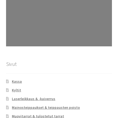
Sivut
Kassa
Kyltit
Laserleikkaus & -kaiverrus
Mainosteippaukset & teippausten poisto
Muovitarrat & tulostetut tarrat