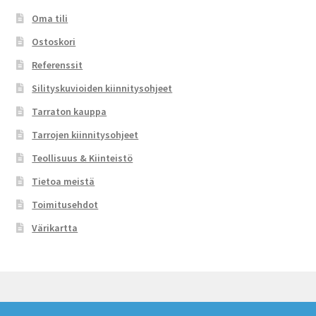
Oma tili
Ostoskori
Referenssit
Silityskuvioiden kiinnitysohjeet
Tarraton kauppa
Tarrojen kiinnitysohjeet
Teollisuus & Kiinteistö
Tietoa meistä
Toimitusehdot
Värikartta