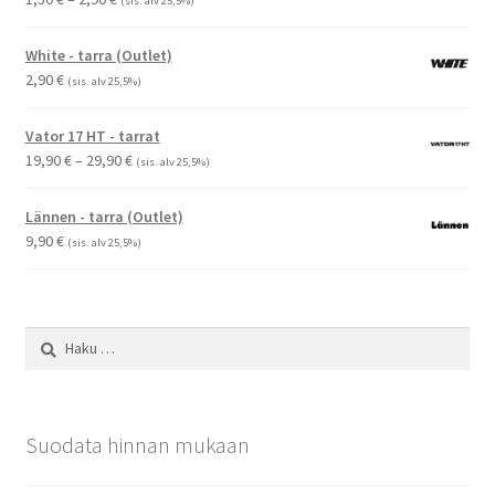
(sis. alv 25,5%)
1,50 €
-
White - tarra (Outlet)
2,90 €
2,90
€
(sis. alv 25,5%)
Vator 17 HT - tarrat
Hintaluokka:
19,90
€
–
29,90
€
(sis. alv 25,5%)
19,90 €
-
Lännen - tarra (Outlet)
29,90 €
9,90
€
(sis. alv 25,5%)
Haku:
Suodata hinnan mukaan