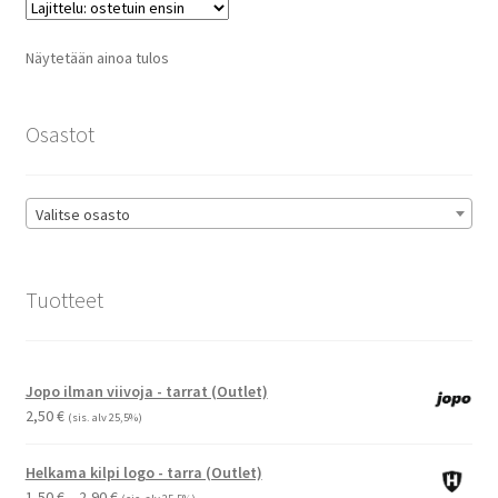
Voit
tehdä
Näytetään ainoa tulos
valinnat
tuotteen
sivulla.
Osastot
Valitse osasto
Tuotteet
Jopo ilman viivoja - tarrat (Outlet)
2,50
€
(sis. alv 25,5%)
Helkama kilpi logo - tarra (Outlet)
Hintaluokka:
1,50
€
–
2,90
€