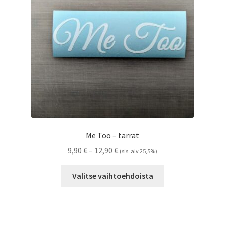
Referenssit
Silityskuvioiden kiinnitysohjeet
Tarrojen kiinnitysohjeet
Teollisuus & Kiinteistö
Tietoa meistä
Me Too – tarrat
Toimitusehdot
Hintaluokka:
9,90
€
–
12,90
€
(sis. alv 25,5%)
9,90 €
Tällä
Värikartta
-
Valitse vaihtoehdoista
tuotteella
12,90 €
on
Kassa
useampi
muunnelma.