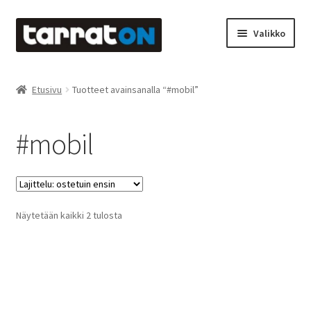
Siirry
Siirry
Valikko
navigointiin
sisältöön
Etusivu
Etusivu
Tuotteet avainsanalla “#mobil”
Kyltit
#mobil
Laserleikkaus & -kaiverrus
Mainosteippaukset & teippausten poisto
Suosituimmat
Näytetään kaikki 2 tulosta
Muovitarrat & tulostetut tarrat
ensin
Oma tili
Ostoskori