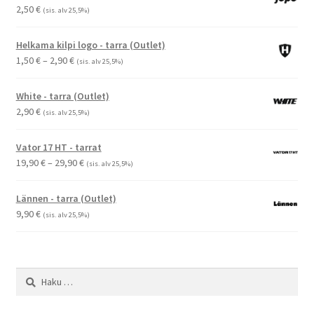
2,50
€
(sis. alv 25,5%)
Helkama kilpi logo - tarra (Outlet)
Hintaluokka:
1,50
€
–
2,90
€
(sis. alv 25,5%)
1,50 €
-
White - tarra (Outlet)
2,90 €
2,90
€
(sis. alv 25,5%)
Vator 17 HT - tarrat
Hintaluokka:
19,90
€
–
29,90
€
(sis. alv 25,5%)
19,90 €
-
Lännen - tarra (Outlet)
29,90 €
9,90
€
(sis. alv 25,5%)
Haku: