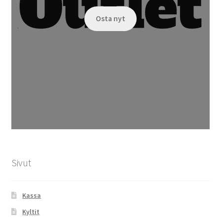
Osta nyt
Sivut
Kassa
Kyltit