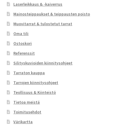
Laserleikkaus & -kaiverrus
Mainosteippaukset & teippausten poisto
Muovitarrat & tulostetut tarrat
Oma tili
Ostoskori
Referenssit
Silityskuvioiden kiinnitysohjeet
Tarraton kauppa
Tarrojen kiinnitysohjeet
Teollisuus & Kiinteistö
Tietoa meistä
Toimitusehdot
Värikartta