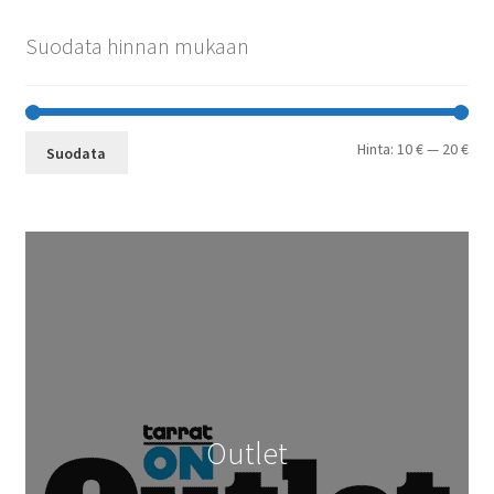
Suodata hinnan mukaan
Min
Mak
Hinta:
10 €
—
20 €
Suodata
Outlet