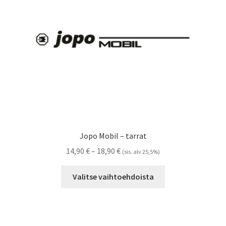
Referenssit
Silityskuvioiden kiinnitysohjeet
Tarrojen kiinnitysohjeet
Teollisuus & Kiinteistö
Tietoa meistä
Jopo Mobil – tarrat
Toimitusehdot
Hintaluokka:
14,90
€
–
18,90
€
(sis. alv 25,5%)
14,90 €
Tällä
Värikartta
-
Valitse vaihtoehdoista
tuotteella
18,90 €
on
Kassa
useampi
muunnelma.