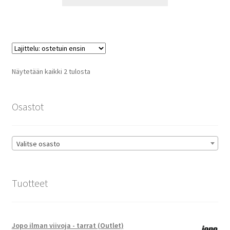
tuotteella
18,90 €
on
useampi
muunnelma.
Voit
tehdä
Suosituimmat
Näytetään kaikki 2 tulosta
valinnat
ensin
tuotteen
sivulla.
Osastot
Valitse osasto
Tuotteet
Jopo ilman viivoja - tarrat (Outlet)