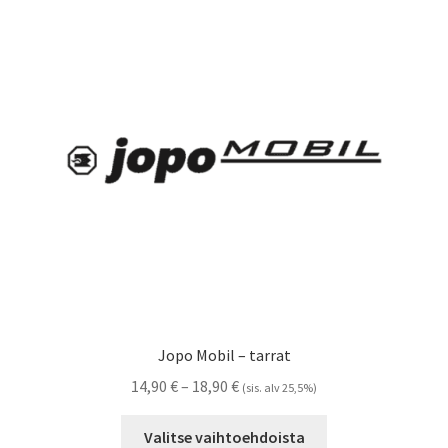
Voit
tehdä
valinnat
tuotteen
sivulla.
Jopo Mobil – tarrat
Hintaluokka:
14,90
€
–
18,90
€
(sis. alv 25,5%)
14,90 €
Tällä
-
Valitse vaihtoehdoista