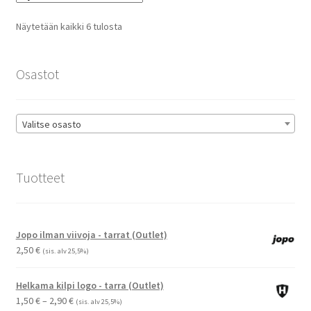
Voit
tehdä
Suosituimmat
Näytetään kaikki 6 tulosta
valinnat
ensin
tuotteen
sivulla.
Osastot
Valitse osasto
Tuotteet
Jopo ilman viivoja - tarrat (Outlet)
2,50
€
(sis. alv 25,5%)
Helkama kilpi logo - tarra (Outlet)
Hintaluokka:
1,50
€
–
2,90
€
(sis. alv 25,5%)