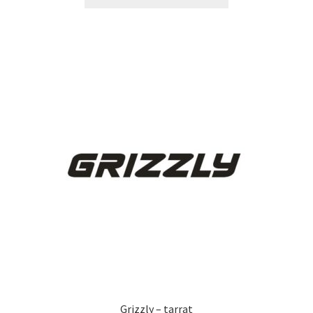
tuotteella
13,90 €
on
useampi
muunnelma.
Voit
tehdä
valinnat
tuotteen
sivulla.
Grizzly – tarrat