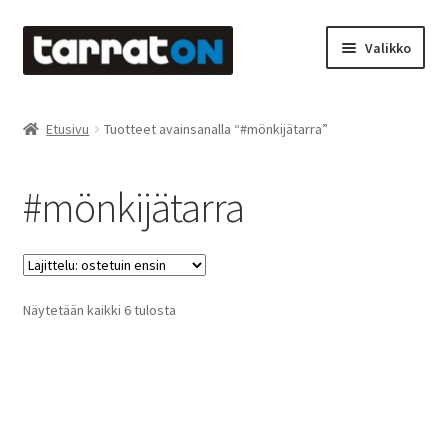
Siirry
Siirry
Valikko
navigointiin
sisältöön
Etusivu
Etusivu
Tuotteet avainsanalla “#mönkijätarra”
Kyltit
#mönkijätarra
Laserleikkaus & -kaiverrus
Mainosteippaukset & teippausten poisto
Suosituimmat
Näytetään kaikki 6 tulosta
Muovitarrat & tulostetut tarrat
ensin
Oma tili
Ostoskori