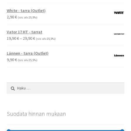
1,50 €
-
White - tarra (Outlet)
2,90 €
2,90
€
(sis. alv 25,5%)
Vator 17 HT - tarrat
Hintaluokka:
19,90
€
–
29,90
€
(sis. alv 25,5%)
19,90 €
-
Lännen - tarra (Outlet)
29,90 €
9,90
€
(sis. alv 25,5%)
Haku:
Suodata hinnan mukaan