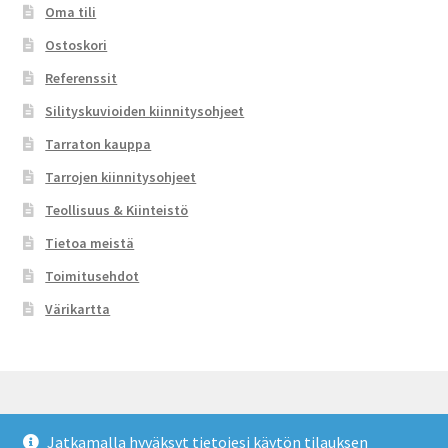
Oma tili
Ostoskori
Referenssit
Silityskuvioiden kiinnitysohjeet
Tarraton kauppa
Tarrojen kiinnitysohjeet
Teollisuus & Kiinteistö
Tietoa meistä
Toimitusehdot
Värikartta
Jatkamalla hyväksyt tietojesi käytön tilauksen