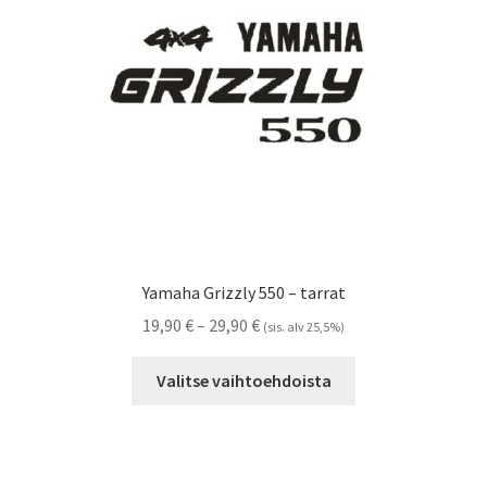
Referenssit
Silityskuvioiden kiinnitysohjeet
Tarrojen kiinnitysohjeet
Teollisuus & Kiinteistö
Tietoa meistä
Yamaha Grizzly 550 – tarrat
Toimitusehdot
Hintaluokka:
19,90
€
–
29,90
€
(sis. alv 25,5%)
19,90 €
Tällä
Värikartta
-
Valitse vaihtoehdoista
tuotteella
29,90 €
on
Kassa
useampi
muunnelma.