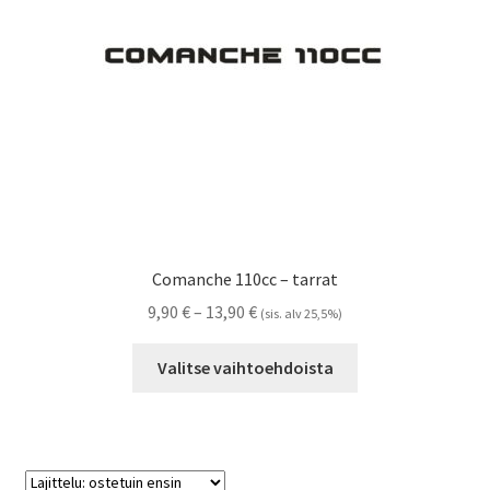
sivulla.
Comanche 110cc – tarrat
Hintaluokka:
9,90
€
–
13,90
€
(sis. alv 25,5%)
9,90 €
Tällä
-
Valitse vaihtoehdoista
tuotteella
13,90 €
on
useampi
muunnelma.