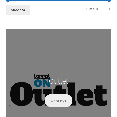
Min
Mak
Hinta:
0 €
—
30 €
Suodata
Outlet
Osta nyt