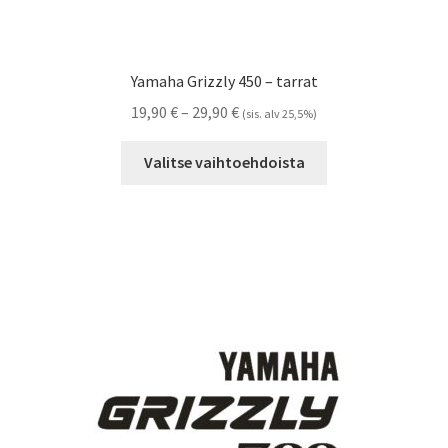
Yamaha Grizzly 450 – tarrat
Hintaluokka:
19,90
€
–
29,90
€
(sis. alv 25,5%)
19,90 €
Tällä
-
Valitse vaihtoehdoista
tuotteella
29,90 €
on
useampi
muunnelma.
Voit
tehdä
valinnat
tuotteen
sivulla.