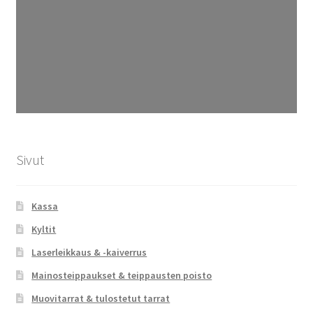
Sivut
Kassa
Kyltit
Laserleikkaus & -kaiverrus
Mainosteippaukset & teippausten poisto
Muovitarrat & tulostetut tarrat