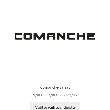
Voit
tehdä
valinnat
tuotteen
sivulla.
Comanche-tarrat
Hintaluokka:
9,90
€
–
13,90
€
(sis. alv 25,5%)
9,90 €
Tällä
-
Valitse vaihtoehdoista