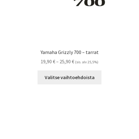
Yamaha Grizzly 700 – tarrat
Hintaluokka:
19,90
€
–
25,90
€
(sis. alv 25,5%)
19,90 €
Tällä
-
Valitse vaihtoehdoista
tuotteella
25,90 €
on
useampi
muunnelma.
Voit
tehdä
valinnat
tuotteen