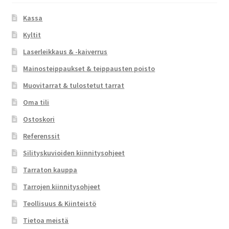
Kassa
Kyltit
Laserleikkaus & -kaiverrus
Mainosteippaukset & teippausten poisto
Muovitarrat & tulostetut tarrat
Oma tili
Ostoskori
Referenssit
Silityskuvioiden kiinnitysohjeet
Tarraton kauppa
Tarrojen kiinnitysohjeet
Teollisuus & Kiinteistö
Tietoa meistä