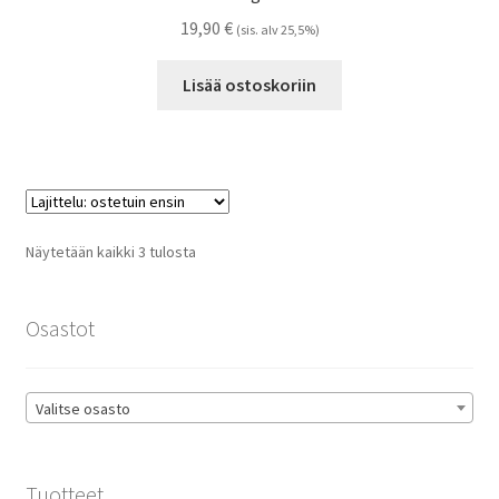
19,90
€
(sis. alv 25,5%)
Lisää ostoskoriin
Suosituimmat
Näytetään kaikki 3 tulosta
ensin
Osastot
Valitse osasto
Tuotteet