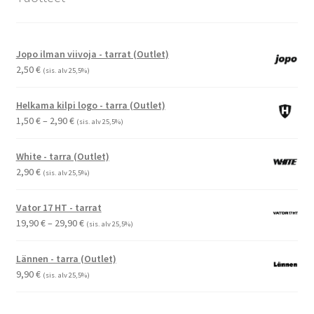
Jopo ilman viivoja - tarrat (Outlet)
2,50
€
(sis. alv 25,5%)
Helkama kilpi logo - tarra (Outlet)
Hintaluokka:
1,50
€
–
2,90
€
(sis. alv 25,5%)
1,50 €
-
White - tarra (Outlet)
2,90 €
2,90
€
(sis. alv 25,5%)
Vator 17 HT - tarrat
Hintaluokka:
19,90
€
–
29,90
€
(sis. alv 25,5%)
19,90 €
-
Lännen - tarra (Outlet)
29,90 €
9,90
€
(sis. alv 25,5%)