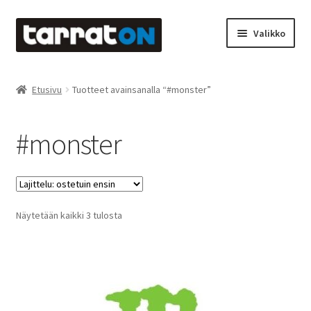
Siirry
Siirry
Valikko
navigointiin
sisältöön
Etusivu
Etusivu
Tuotteet avainsanalla “#monster”
Kyltit
#monster
Laserleikkaus & -kaiverrus
Mainosteippaukset & teippausten poisto
Suosituimmat
Näytetään kaikki 3 tulosta
Muovitarrat & tulostetut tarrat
ensin
Oma tili
Ostoskori