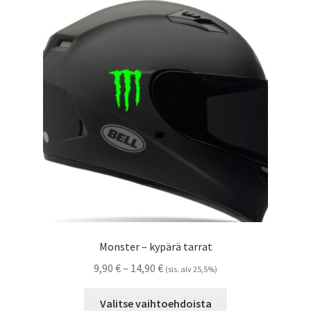
Voit
tehdä
valinnat
tuotteen
sivulla.
Monster – kypärä tarrat
Hintaluokka:
9,90
€
–
14,90
€
(sis. alv 25,5%)
9,90 €
Tällä
-
Valitse vaihtoehdoista