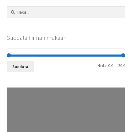
Haku:
Suodata hinnan mukaan
Min
Mak
Hinta:
0 €
—
20 €
Suodata