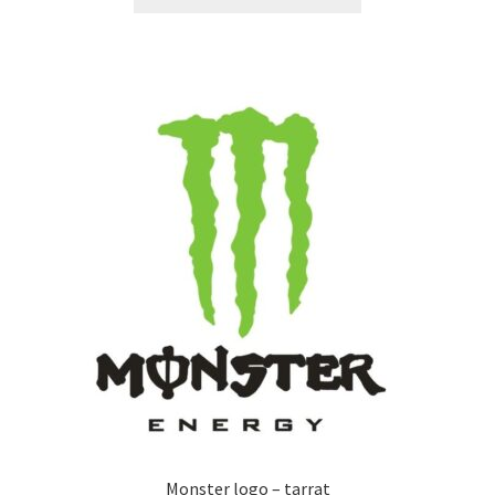
tuotteella
14,90 €
on
useampi
muunnelma.
Voit
tehdä
valinnat
tuotteen
sivulla.
Monster logo – tarrat