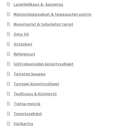
Laserleikkaus & -kaiverrus
Mainosteippaukset & teippausten poisto
Muovitarrat & tulostetut tarrat
Oma tili
Ostoskori
Referenssit
Silityskuvioiden kiinnitysohjeet
Tarraton kauppa
Tarrojen kiinnitysohjeet
Teollisuus & Kiinteistö
Tietoa meistä
Toimitusehdot
Värikartta