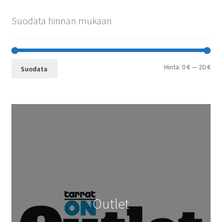
Suodata hinnan mukaan
Min
Mak
Hinta:
0 €
—
20 €
Suodata
Outlet