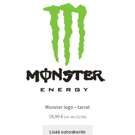
Voit
tehdä
valinnat
tuotteen
sivulla.
Monster logo – tarrat
19,90
€
(sis. alv 25,5%)
Lisää ostoskoriin