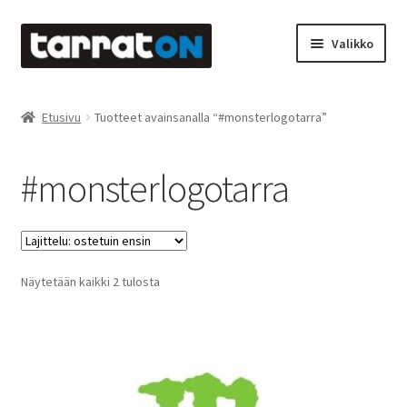
Siirry
Siirry
Valikko
navigointiin
sisältöön
Etusivu
Etusivu
Tuotteet avainsanalla “#monsterlogotarra”
Kyltit
#monsterlogotarra
Laserleikkaus & -kaiverrus
Mainosteippaukset & teippausten poisto
Suosituimmat
Näytetään kaikki 2 tulosta
Muovitarrat & tulostetut tarrat
ensin
Oma tili
Ostoskori