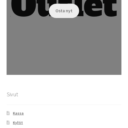
Osta nyt
Sivut
Kassa
Kyltit