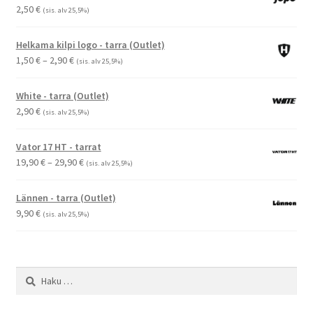
2,50
€
(sis. alv 25,5%)
Helkama kilpi logo - tarra (Outlet)
Hintaluokka:
1,50
€
–
2,90
€
(sis. alv 25,5%)
1,50 €
-
White - tarra (Outlet)
2,90 €
2,90
€
(sis. alv 25,5%)
Vator 17 HT - tarrat
Hintaluokka:
19,90
€
–
29,90
€
(sis. alv 25,5%)
19,90 €
-
Lännen - tarra (Outlet)
29,90 €
9,90
€
(sis. alv 25,5%)
Haku: