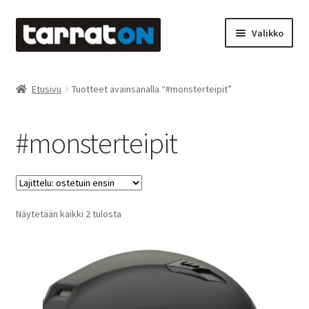
Siirry
Siirry
Valikko
navigointiin
sisältöön
Etusivu
Etusivu
Tuotteet avainsanalla “#monsterteipit”
Kyltit
#monsterteipit
Laserleikkaus & -kaiverrus
Mainosteippaukset & teippausten poisto
Suosituimmat
Näytetään kaikki 2 tulosta
Muovitarrat & tulostetut tarrat
ensin
Oma tili
Ostoskori