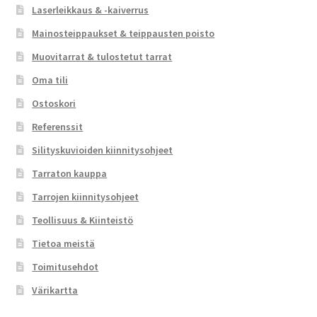
Laserleikkaus & -kaiverrus
Mainosteippaukset & teippausten poisto
Muovitarrat & tulostetut tarrat
Oma tili
Ostoskori
Referenssit
Silityskuvioiden kiinnitysohjeet
Tarraton kauppa
Tarrojen kiinnitysohjeet
Teollisuus & Kiinteistö
Tietoa meistä
Toimitusehdot
Värikartta