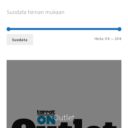
Suodata hinnan mukaan
Min
Mak
Hinta:
0 €
—
20 €
Suodata
Outlet