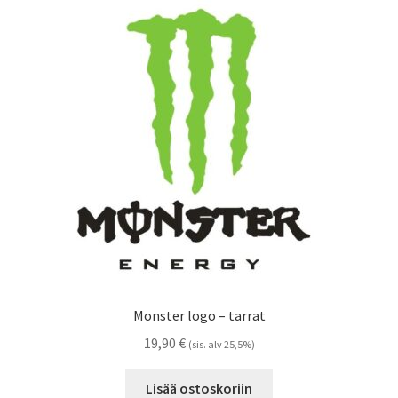
Voit
tehdä
valinnat
tuotteen
sivulla.
Monster logo – tarrat
19,90
€
(sis. alv 25,5%)
Lisää ostoskoriin