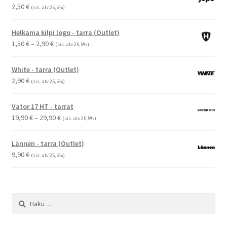
2,50
€
(sis. alv 25,5%)
Helkama kilpi logo - tarra (Outlet)
Hintaluokka:
1,50
€
–
2,90
€
(sis. alv 25,5%)
1,50 €
-
White - tarra (Outlet)
2,90 €
2,90
€
(sis. alv 25,5%)
Vator 17 HT - tarrat
Hintaluokka:
19,90
€
–
29,90
€
(sis. alv 25,5%)
19,90 €
-
Lännen - tarra (Outlet)
29,90 €
9,90
€
(sis. alv 25,5%)
Haku: