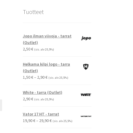
Tuotteet
Jopo ilman viivoja - tarrat
(Outlet)
2,50
€
(sis. alv 25,5%)
Helkama kilpi logo - tarra
(Outlet)
Hintaluokka:
1,50
€
–
2,90
€
(sis. alv 25,5%)
1,50 €
-
White - tarra (Outlet)
2,90 €
2,90
€
(sis. alv 25,5%)
Tällä
tuotteella
Vator 17 HT - tarrat
on
Hintaluokka:
19,90
€
–
29,90
€
(sis. alv 25,5%)
useampi
19,90 €
muunnelma.