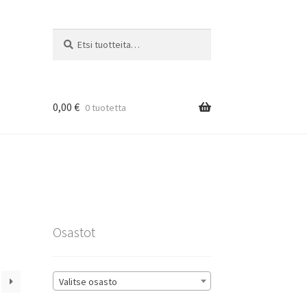
Etsi:
Haku
0,00
€
0 tuotetta
rat
Osastot
Valitse osasto