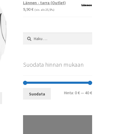
-
Voit
Lännen - tarra (Outlet)
29,90 €
tehdä
9,90
€
(sis. alv 25,5%)
valinnat
tuotteen
sivulla.
Haku:
Suodata hinnan mukaan
t
Minimihinta
Maksimihinta
Hinta:
0 €
—
40 €
Suodata
Tällä
tuotteella
on
useampi
muunnelma.
Voit