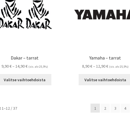
tuotteen
sivulla.
Dakar – tarrat
Yamaha – tarrat
Hintaluokka:
Hintaluokka:
9,90
€
–
14,90
€
8,90
€
–
12,90
€
(sis. alv 25,5%)
(sis. alv 25,5%)
9,90 €
8,90 €
Tällä
-
-
Valitse vaihtoehdoista
Valitse vaihtoehdoista
tuotteella
14,90 €
12,90 €
on
useampi
muunnelma.
Suosituimmat
 1–12 / 37
1
2
3
4
Voit
ensin
tehdä
valinnat
tuotteen