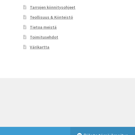
sivulla.
Tarrojen kiinnitysohjeet
Teollisuus & Kiinteistö
Tietoa meistä
Toimitusehdot
Värikartta