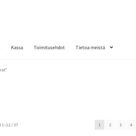
i
Kassa
Toimitusehdot
Tietoa meistä
osteippaukset & teippausten poisto
Muovitarrat & tulostetut tar
rat”
en kiinnitysohjeet
Tarrojen kiinnitysohjeet
Teollisuus & Kiinteistö
sa
Suosituimmat
 1–12 / 37
1
2
3
4
ensin