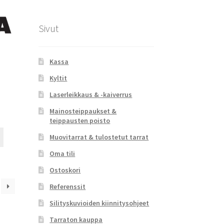
tuotteen
sivulla.
Sivut
Kassa
Kyltit
Laserleikkaus & -kaiverrus
Mainosteippaukset &
teippausten poisto
Tällä
Muovitarrat & tulostetut tarrat
tuotteella
Oma tili
on
useampi
Ostoskori
muunnelma.
Referenssit
Voit
tehdä
Silityskuvioiden kiinnitysohjeet
valinnat
Tarraton kauppa
tuotteen