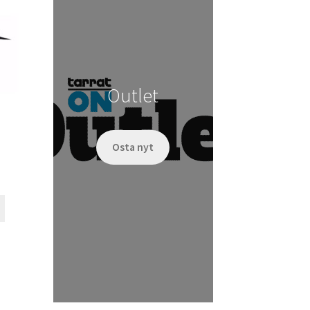
tehdä
valinnat
tuotteen
sivulla.
Outlet
Osta nyt
Tällä
tuotteella
on
useampi
muunnelma.
Voit
tehdä
valinnat