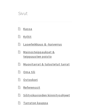
Sivut
Kassa
Kyltit
Laserleikkaus & -kaiverrus
Mainosteippaukset &
teippausten poisto
Muovitarrat & tulostetut tarrat
Oma tili
Ostoskori
Referenssit
Silityskuvioiden kiinnitysohjeet
Tarraton kauppa