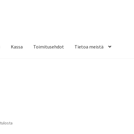
i
Kassa
Toimitusehdot
Tietoa meistä
osteippaukset & teippausten poisto
Muovitarrat & tulostetut tar
en kiinnitysohjeet
Tarrojen kiinnitysohjeet
Teollisuus & Kiinteistö
sa
Suosituimmat
 tulosta
ensin