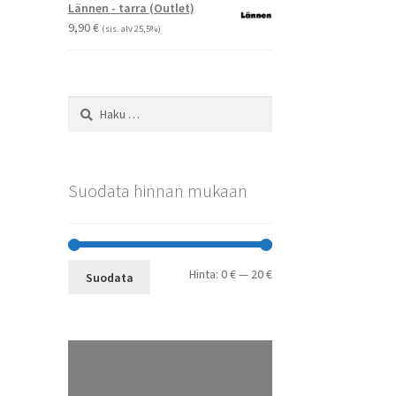
-
Lännen - tarra (Outlet)
29,90 €
9,90
€
(sis. alv 25,5%)
Haku:
Suodata hinnan mukaan
Minimihinta
Maksimihinta
Hinta:
0 €
—
20 €
Suodata