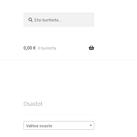
Etsi:
Haku
0,00
€
0 tuotetta
rat
Osastot
Valitse osasto