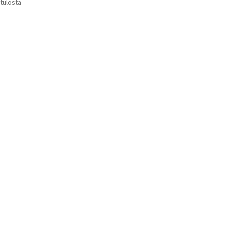
Suosituimmat
 tulosta
Voit
ensin
tehdä
valinnat
tuotteen
sivulla.