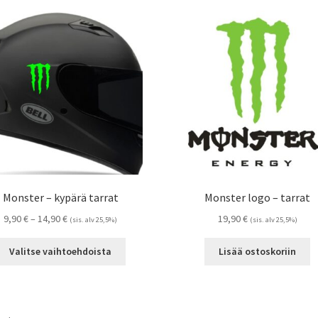
Monster – kypärä tarrat
Monster logo – tarrat
Hintaluokka:
9,90
€
–
14,90
€
19,90
€
(sis. alv 25,5%)
(sis. alv 25,5%)
9,90 €
Tällä
-
Valitse vaihtoehdoista
Lisää ostoskoriin
tuotteella
14,90 €
on
useampi
muunnelma.