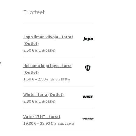
Tuotteet
Jopo ilman viivoja - tarrat
(Outlet)
2,50
€
(sis. alv 25,5%)
Helkama kilpi logo - tarra
(Outlet)
Hintaluokka:
1,50
€
–
2,90
€
(sis. alv 25,5%)
1,50 €
-
White - tarra (Outlet)
2,90 €
2,90
€
(sis. alv 25,5%)
Vator 17 HT - tarrat
Hintaluokka:
19,90
€
–
29,90
€
(sis. alv 25,5%)
19,90 €