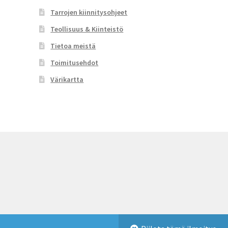
Tarrojen kiinnitysohjeet
Teollisuus & Kiinteistö
Tietoa meistä
Toimitusehdot
Värikartta