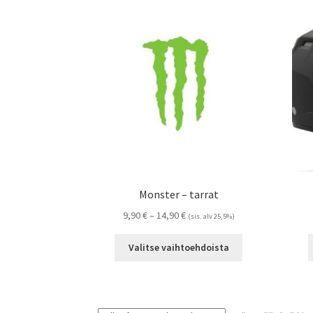
Monster – tarrat
Hintaluokka:
9,90
€
–
14,90
€
(sis. alv 25,5%)
9,90 €
Tällä
-
Valitse vaihtoehdoista
tuotteella
14,90 €
on
useampi
muunnelma.