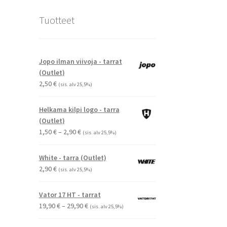
Tuotteet
Jopo ilman viivoja - tarrat
(Outlet)
2,50
€
(sis. alv 25,5%)
Helkama kilpi logo - tarra
(Outlet)
Hintaluokka:
1,50
€
–
2,90
€
(sis. alv 25,5%)
1,50 €
-
White - tarra (Outlet)
2,90 €
2,90
€
(sis. alv 25,5%)
Vator 17 HT - tarrat
Hintaluokka:
19,90
€
–
29,90
€
(sis. alv 25,5%)
19,90 €