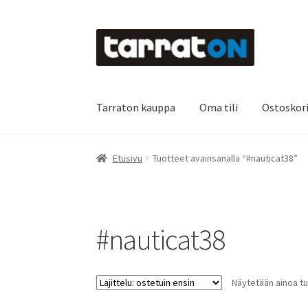
Siirry
Siirry
navigointiin
sisältöön
Tarraton kauppa
Oma tili
Ostoskor
Etusivu
Kyltit
Laserleikkaus & -kaiverrus
Main
Etusivu
Tuotteet avainsanalla “#nauticat38”
Oma tili
Ostoskori
Referenssit
Silityskuvioid
Tietoa meistä
Toimitusehdot
Värikartta
Kas
#nauticat38
Näytetään ainoa tu