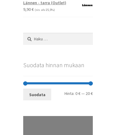
-
Lännen - tarra (Outlet)
29,90 €
9,90
€
(sis. alv 25,5%)
Haku:
Suodata hinnan mukaan
Minimihinta
Maksimihinta
Hinta:
0 €
—
20 €
Suodata