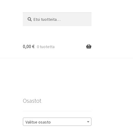
Etsi:
Haku
0,00
€
0 tuotetta
rat
Osastot
Valitse osasto