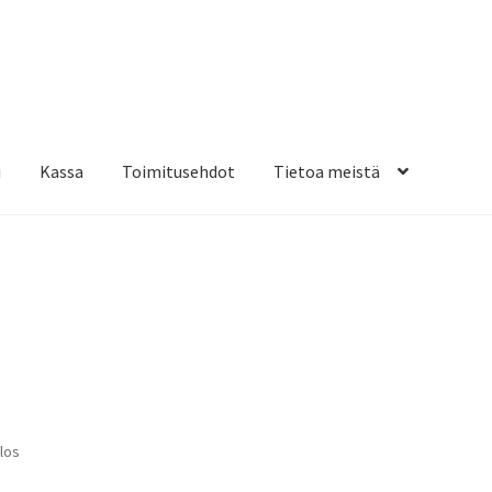
i
Kassa
Toimitusehdot
Tietoa meistä
osteippaukset & teippausten poisto
Muovitarrat & tulostetut tar
en kiinnitysohjeet
Tarrojen kiinnitysohjeet
Teollisuus & Kiinteistö
sa
los