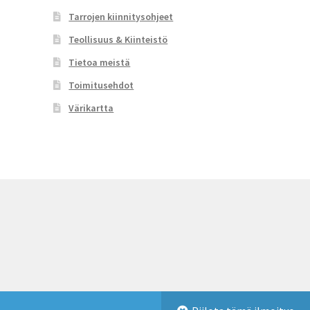
Tarrojen kiinnitysohjeet
Teollisuus & Kiinteistö
Tietoa meistä
Toimitusehdot
Värikartta