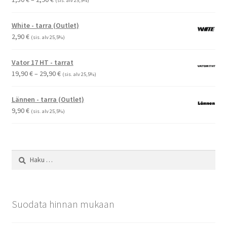
(sis. alv 25,5%)
1,50 €
-
White - tarra (Outlet)
2,90 €
2,90
€
(sis. alv 25,5%)
Vator 17 HT - tarrat
Hintaluokka:
19,90
€
–
29,90
€
(sis. alv 25,5%)
19,90 €
-
Lännen - tarra (Outlet)
29,90 €
9,90
€
(sis. alv 25,5%)
Haku:
Suodata hinnan mukaan