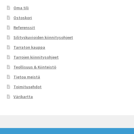
Oma tili
Ostoskori
Referenssit
Silityskuvioiden kiinnitysohjeet
Tarraton kauppa
Tarrojen kiinnitysohjeet
Teollisuus & Kiinteistö
Tietoa meistä
Toimitusehdot
Värikartta