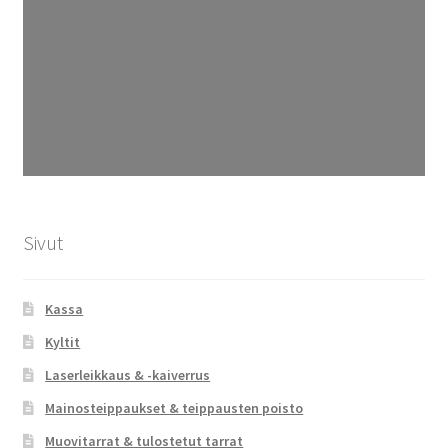
Sivut
Kassa
Kyltit
Laserleikkaus & -kaiverrus
Mainosteippaukset & teippausten poisto
Muovitarrat & tulostetut tarrat