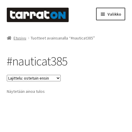
Siirry
Siirry
Valikko
navigointiin
sisältöön
Etusivu
Etusivu
Tuotteet avainsanalla “#nauticat385”
Kyltit
#nauticat385
Laserleikkaus & -kaiverrus
Mainosteippaukset & teippausten poisto
Näytetään ainoa tulos
Muovitarrat & tulostetut tarrat
Oma tili
Ostoskori