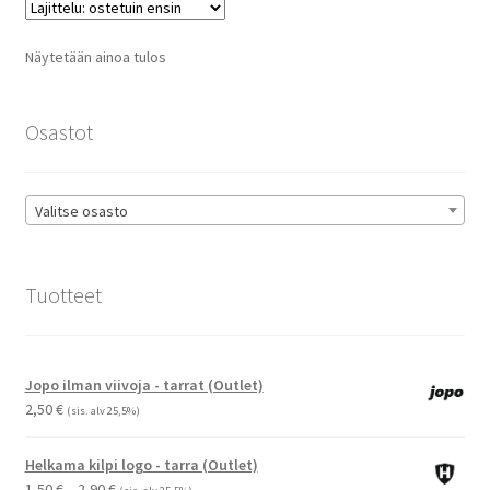
Voit
tehdä
Näytetään ainoa tulos
valinnat
tuotteen
sivulla.
Osastot
Valitse osasto
Tuotteet
Jopo ilman viivoja - tarrat (Outlet)
2,50
€
(sis. alv 25,5%)
Helkama kilpi logo - tarra (Outlet)
Hintaluokka:
1,50
€
–
2,90
€