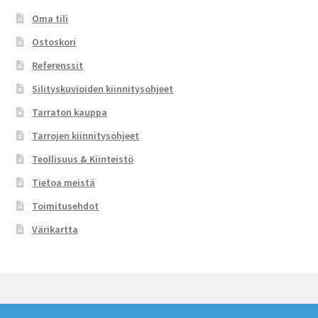
Oma tili
Ostoskori
Referenssit
Silityskuvioiden kiinnitysohjeet
Tarraton kauppa
Tarrojen kiinnitysohjeet
Teollisuus & Kiinteistö
Tietoa meistä
Toimitusehdot
Värikartta