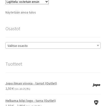
Voit
tehdä
Näytetään ainoa tulos
valinnat
tuotteen
sivulla.
Osastot
Valitse osasto
Tuotteet
Jopo ilman viivoja - tarrat (Outlet)
2,50
€
(sis. alv 25,5%)
Helkama kilpi logo - tarra (Outlet)
Hintaluokka:
1,50
€
–
2,90
€