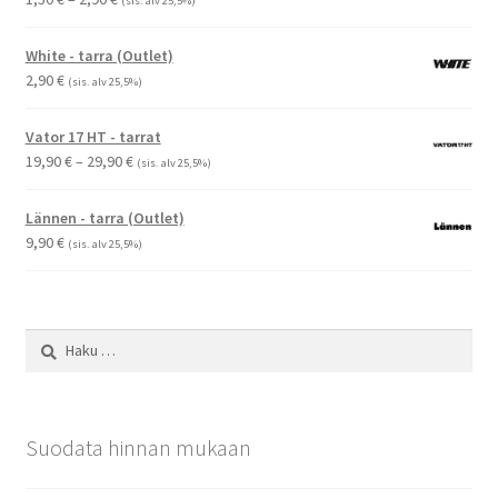
(sis. alv 25,5%)
1,50 €
-
White - tarra (Outlet)
2,90 €
2,90
€
(sis. alv 25,5%)
Vator 17 HT - tarrat
Hintaluokka:
19,90
€
–
29,90
€
(sis. alv 25,5%)
19,90 €
-
Lännen - tarra (Outlet)
29,90 €
9,90
€
(sis. alv 25,5%)
Haku:
Suodata hinnan mukaan