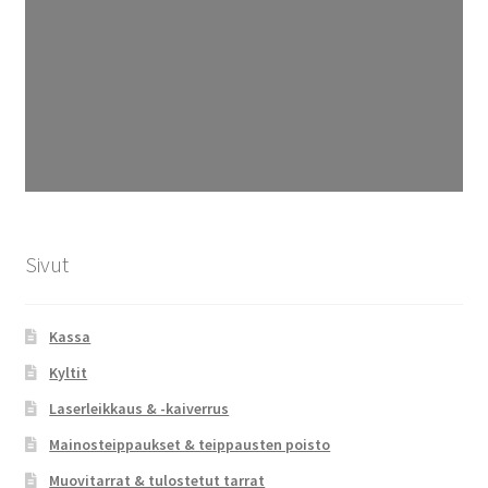
Sivut
Kassa
Kyltit
Laserleikkaus & -kaiverrus
Mainosteippaukset & teippausten poisto
Muovitarrat & tulostetut tarrat