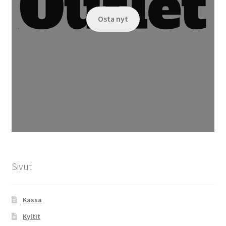
Osta nyt
Sivut
Kassa
Kyltit