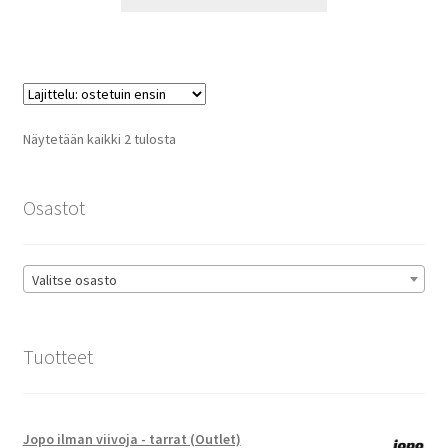
tuotteella
13,90 €
on
useampi
muunnelma.
Voit
tehdä
Suosituimmat
Näytetään kaikki 2 tulosta
valinnat
ensin
tuotteen
sivulla.
Osastot
Valitse osasto
Tuotteet
Jopo ilman viivoja - tarrat (Outlet)