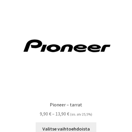
Voit
tehdä
valinnat
tuotteen
sivulla.
Pioneer – tarrat
Hintaluokka:
9,90
€
–
13,90
€
(sis. alv 25,5%)
9,90 €
Tällä
-
Valitse vaihtoehdoista