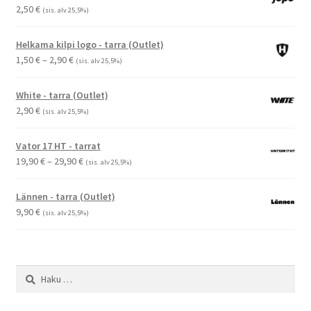
2,50
€
(sis. alv 25,5%)
Helkama kilpi logo - tarra (Outlet)
Hintaluokka:
1,50
€
–
2,90
€
(sis. alv 25,5%)
1,50 €
-
White - tarra (Outlet)
2,90 €
2,90
€
(sis. alv 25,5%)
Vator 17 HT - tarrat
Hintaluokka:
19,90
€
–
29,90
€
(sis. alv 25,5%)
19,90 €
-
Lännen - tarra (Outlet)
29,90 €
9,90
€
(sis. alv 25,5%)
Haku: