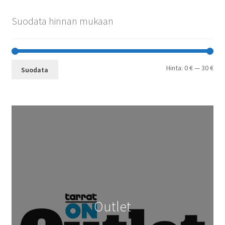
Suodata hinnan mukaan
Min
Mak
Hinta:
0 €
—
30 €
Suodata
Outlet