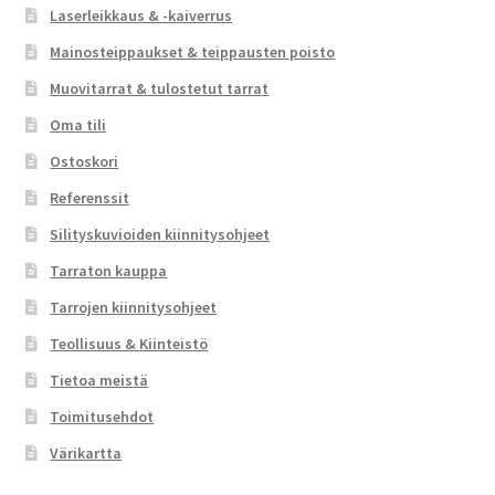
Laserleikkaus & -kaiverrus
Mainosteippaukset & teippausten poisto
Muovitarrat & tulostetut tarrat
Oma tili
Ostoskori
Referenssit
Silityskuvioiden kiinnitysohjeet
Tarraton kauppa
Tarrojen kiinnitysohjeet
Teollisuus & Kiinteistö
Tietoa meistä
Toimitusehdot
Värikartta