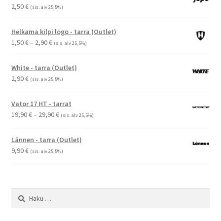
2,50
€
(sis. alv 25,5%)
Helkama kilpi logo - tarra (Outlet)
Hintaluokka:
1,50
€
–
2,90
€
(sis. alv 25,5%)
1,50 €
-
White - tarra (Outlet)
2,90 €
2,90
€
(sis. alv 25,5%)
Vator 17 HT - tarrat
Hintaluokka:
19,90
€
–
29,90
€
(sis. alv 25,5%)
19,90 €
-
Lännen - tarra (Outlet)
29,90 €
9,90
€
(sis. alv 25,5%)
Haku: