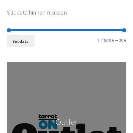
Suodata hinnan mukaan
Min
Mak
Hinta:
0 €
—
30 €
Suodata
Outlet