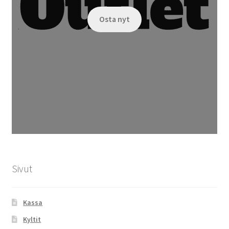
Osta nyt
Sivut
Kassa
Kyltit