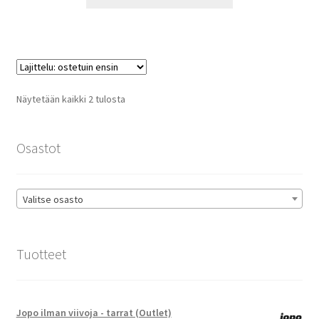
tuotteella
13,90 €
on
useampi
muunnelma.
Voit
tehdä
Suosituimmat
Näytetään kaikki 2 tulosta
valinnat
ensin
tuotteen
sivulla.
Osastot
Valitse osasto
Tuotteet
Jopo ilman viivoja - tarrat (Outlet)