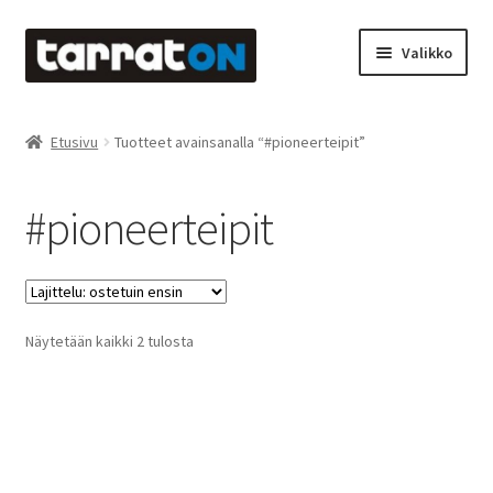
Siirry
Siirry
Valikko
navigointiin
sisältöön
Etusivu
Etusivu
Tuotteet avainsanalla “#pioneerteipit”
Kyltit
#pioneerteipit
Laserleikkaus & -kaiverrus
Mainosteippaukset & teippausten poisto
Suosituimmat
Näytetään kaikki 2 tulosta
Muovitarrat & tulostetut tarrat
ensin
Oma tili
Ostoskori