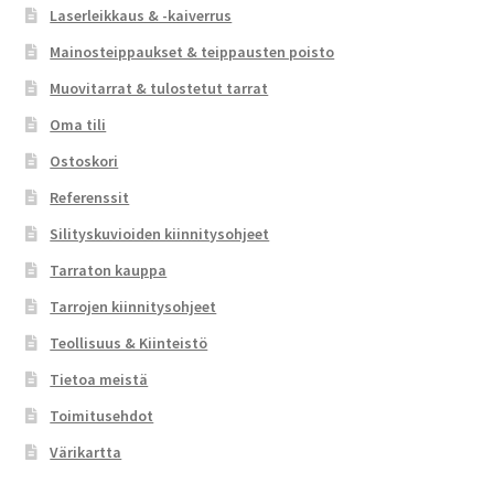
Laserleikkaus & -kaiverrus
Mainosteippaukset & teippausten poisto
Muovitarrat & tulostetut tarrat
Oma tili
Ostoskori
Referenssit
Silityskuvioiden kiinnitysohjeet
Tarraton kauppa
Tarrojen kiinnitysohjeet
Teollisuus & Kiinteistö
Tietoa meistä
Toimitusehdot
Värikartta