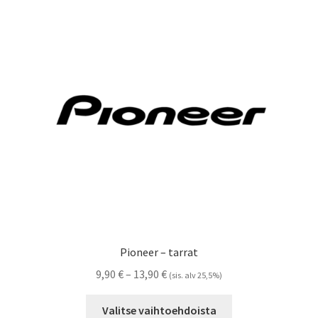
Voit
tehdä
valinnat
tuotteen
sivulla.
Pioneer – tarrat
Hintaluokka:
9,90
€
–
13,90
€
(sis. alv 25,5%)
9,90 €
Tällä
-
Valitse vaihtoehdoista