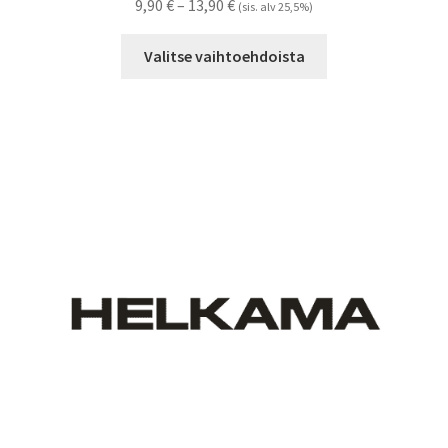
Hintaluokka:
9,90
€
–
13,90
€
(sis. alv 25,5%)
9,90 €
Tällä
-
Valitse vaihtoehdoista
tuotteella
13,90 €
on
useampi
muunnelma.
Voit
tehdä
valinnat
tuotteen
sivulla.