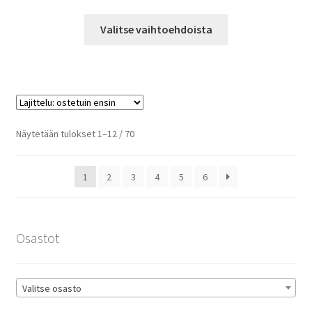
4,90 €
Tällä
-
Valitse vaihtoehdoista
tuotteella
9,90 €
on
useampi
muunnelma.
Voit
tehdä
Suosituimmat
Näytetään tulokset 1–12 / 70
valinnat
ensin
tuotteen
1
2
3
4
5
6
sivulla.
Osastot
Valitse osasto