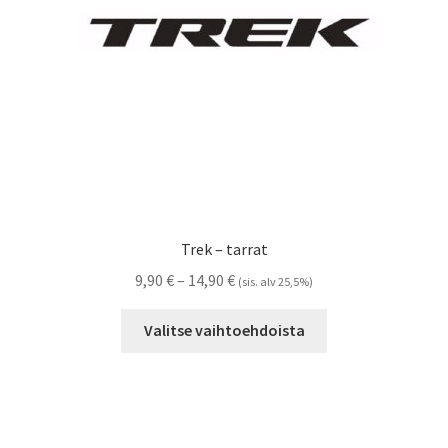
sivulla.
Trek – tarrat
Hintaluokka:
9,90
€
–
14,90
€
(sis. alv 25,5%)
9,90 €
Tällä
-
Valitse vaihtoehdoista
tuotteella
14,90 €
on
useampi
muunnelma.
Voit