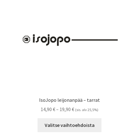
tehdä
valinnat
tuotteen
sivulla.
IsoJopo leijonanpää – tarrat
Hintaluokka:
14,90
€
–
19,90
€
(sis. alv 25,5%)
14,90 €
Tällä
-
Valitse vaihtoehdoista
tuotteella
19,90 €
on