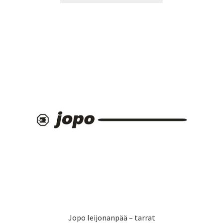
13,90 €
on
useampi
muunnelma.
Voit
tehdä
valinnat
tuotteen
sivulla.
Jopo leijonanpää – tarrat