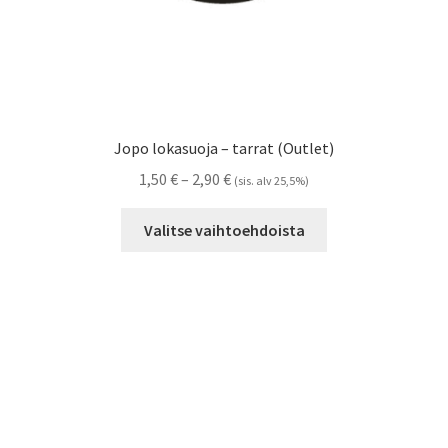
Jopo lokasuoja – tarrat (Outlet)
Hintaluokka:
1,50
€
–
2,90
€
(sis. alv 25,5%)
1,50 €
Tällä
-
Valitse vaihtoehdoista
tuotteella
2,90 €
on
useampi
muunnelma.
Voit
tehdä
valinnat
tuotteen
sivulla.