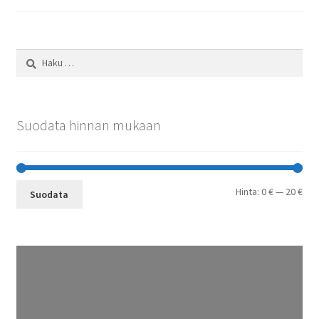
Haku:
Suodata hinnan mukaan
Min
Mak
Hinta:
0 €
—
20 €
Suodata