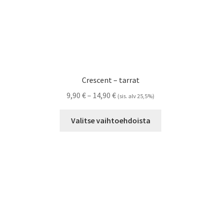
Crescent – tarrat
Hintaluokka:
9,90
€
–
14,90
€
(sis. alv 25,5%)
9,90 €
Tällä
-
Valitse vaihtoehdoista
tuotteella
14,90 €
on
useampi
muunnelma.
Voit
tehdä
valinnat
tuotteen