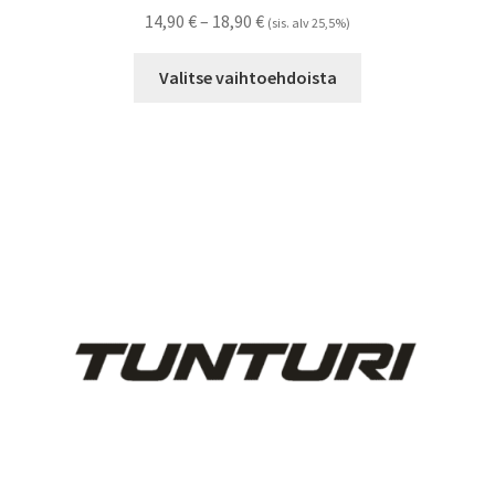
Hintaluokka:
14,90
€
–
18,90
€
(sis. alv 25,5%)
14,90 €
Tällä
-
Valitse vaihtoehdoista
tuotteella
18,90 €
on
useampi
muunnelma.
Voit
tehdä
valinnat
tuotteen
sivulla.