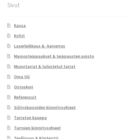
Sivut
Kassa
Kyltit
Laserleikkaus & -kaiverrus
Mainosteippaukset & teippausten poisto
Muovitarrat & tulostetut tarrat
Oma tili
Ostoskori
Referenssit
Silityskuvioiden kiinnitysohjeet
Tarraton kauppa
Tarrojen kiinnitysohjeet
Teollisuus & Kiinteistö