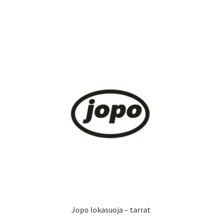
on
useampi
muunnelma.
Voit
tehdä
valinnat
tuotteen
sivulla.
Jopo lokasuoja – tarrat