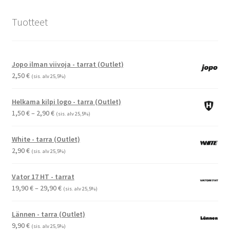
Tuotteet
Jopo ilman viivoja - tarrat (Outlet)
2,50
€
(sis. alv 25,5%)
Helkama kilpi logo - tarra (Outlet)
Hintaluokka:
1,50
€
–
2,90
€
(sis. alv 25,5%)
1,50 €
-
White - tarra (Outlet)
2,90 €
2,90
€
(sis. alv 25,5%)
Vator 17 HT - tarrat
Hintaluokka:
19,90
€
–
29,90
€
(sis. alv 25,5%)
19,90 €
-
Lännen - tarra (Outlet)
29,90 €
9,90
€
(sis. alv 25,5%)