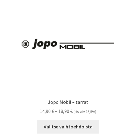
tehdä
valinnat
tuotteen
sivulla.
Jopo Mobil – tarrat
Hintaluokka:
14,90
€
–
18,90
€
(sis. alv 25,5%)
14,90 €
Tällä
-
Valitse vaihtoehdoista
tuotteella
18,90 €