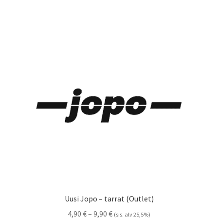
useampi
muunnelma.
Voit
tehdä
valinnat
tuotteen
sivulla.
Uusi Jopo – tarrat (Outlet)
Hintaluokka:
4,90
€
–
9,90
€
(sis. alv 25,5%)