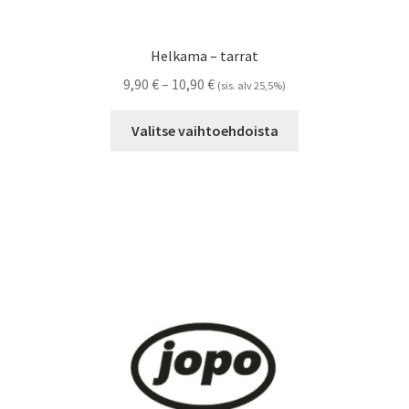
Helkama – tarrat
Hintaluokka:
9,90
€
–
10,90
€
(sis. alv 25,5%)
9,90 €
Tällä
-
Valitse vaihtoehdoista
tuotteella
10,90 €
on
useampi
muunnelma.
Voit
tehdä
valinnat
tuotteen
sivulla.