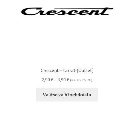
Crescent – tarrat (Outlet)
Hintaluokka:
2,90
€
–
3,90
€
(sis. alv 25,5%)
2,90 €
Tällä
-
Valitse vaihtoehdoista
tuotteella
3,90 €
on
useampi
muunnelma.
Voit