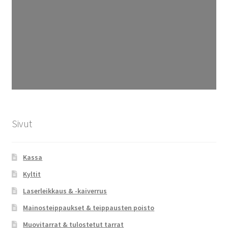
Sivut
Kassa
Kyltit
Laserleikkaus & -kaiverrus
Mainosteippaukset & teippausten poisto
Muovitarrat & tulostetut tarrat