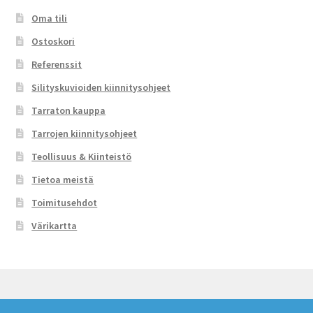
Oma tili
Ostoskori
Referenssit
Silityskuvioiden kiinnitysohjeet
Tarraton kauppa
Tarrojen kiinnitysohjeet
Teollisuus & Kiinteistö
Tietoa meistä
Toimitusehdot
Värikartta