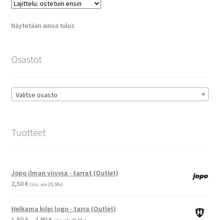
Voit
tehdä
Näytetään ainoa tulos
valinnat
tuotteen
sivulla.
Osastot
Valitse osasto
Tuotteet
Jopo ilman viivoja - tarrat (Outlet)
2,50
€
(sis. alv 25,5%)
Helkama kilpi logo - tarra (Outlet)
Hintaluokka:
1,50
€
–
2,90
€