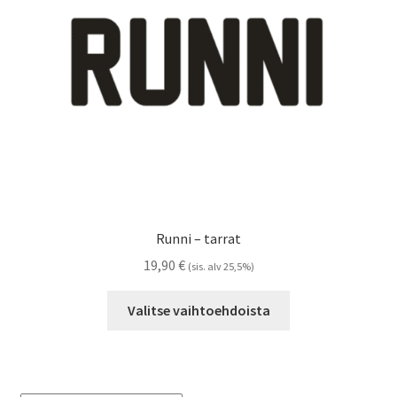
Referenssit
Silityskuvioiden kiinnitysohjeet
Tarrojen kiinnitysohjeet
Teollisuus & Kiinteistö
Tietoa meistä
Runni – tarrat
Toimitusehdot
19,90
€
(sis. alv 25,5%)
Tällä
Värikartta
Valitse vaihtoehdoista
tuotteella
on
Kassa
useampi
muunnelma.