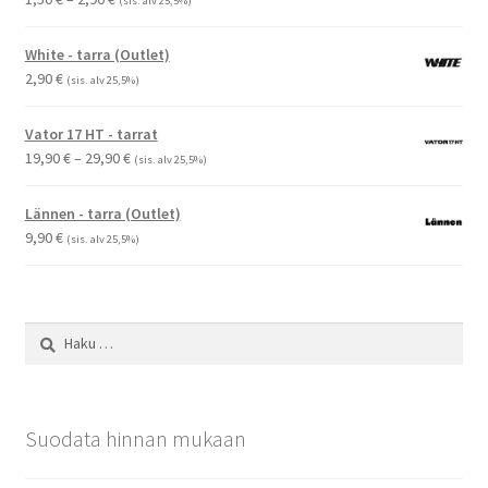
(sis. alv 25,5%)
1,50 €
-
White - tarra (Outlet)
2,90 €
2,90
€
(sis. alv 25,5%)
Vator 17 HT - tarrat
Hintaluokka:
19,90
€
–
29,90
€
(sis. alv 25,5%)
19,90 €
-
Lännen - tarra (Outlet)
29,90 €
9,90
€
(sis. alv 25,5%)
Haku:
Suodata hinnan mukaan