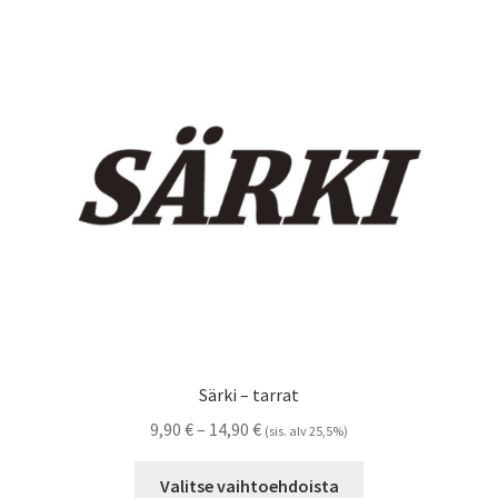
Voit
tehdä
valinnat
tuotteen
sivulla.
Särki – tarrat
Hintaluokka:
9,90
€
–
14,90
€
(sis. alv 25,5%)
9,90 €
Tällä
-
Valitse vaihtoehdoista