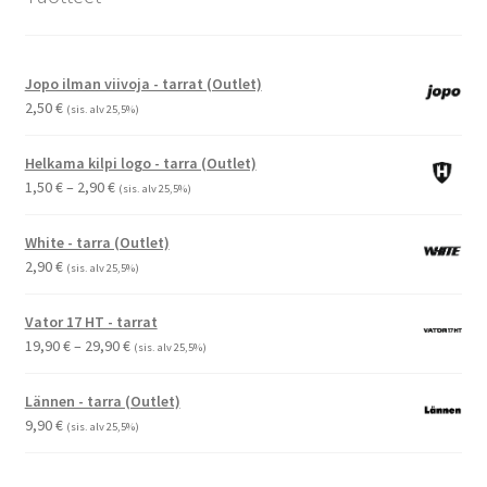
Jopo ilman viivoja - tarrat (Outlet)
2,50
€
(sis. alv 25,5%)
Helkama kilpi logo - tarra (Outlet)
Hintaluokka:
1,50
€
–
2,90
€
(sis. alv 25,5%)
1,50 €
-
White - tarra (Outlet)
2,90 €
2,90
€
(sis. alv 25,5%)
Vator 17 HT - tarrat
Hintaluokka:
19,90
€
–
29,90
€
(sis. alv 25,5%)
19,90 €
-
Lännen - tarra (Outlet)
29,90 €
9,90
€
(sis. alv 25,5%)