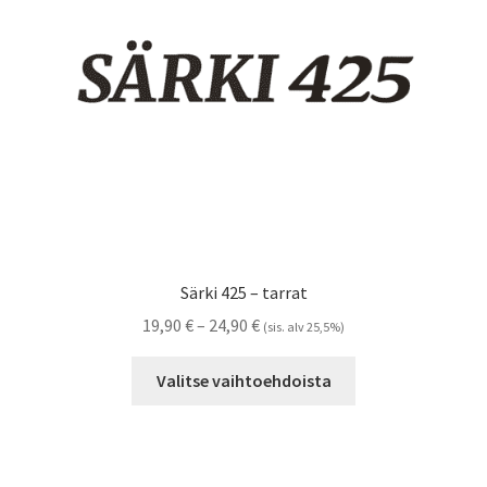
Referenssit
Silityskuvioiden kiinnitysohjeet
Tarrojen kiinnitysohjeet
Teollisuus & Kiinteistö
Tietoa meistä
Särki 425 – tarrat
Toimitusehdot
Hintaluokka:
19,90
€
–
24,90
€
(sis. alv 25,5%)
19,90 €
Tällä
Värikartta
-
Valitse vaihtoehdoista
tuotteella
24,90 €
on
Kassa
useampi
muunnelma.