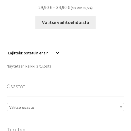
Hintaluokka:
29,90
€
–
34,90
€
(sis. alv 25,5%)
29,90 €
Tällä
-
Valitse vaihtoehdoista
tuotteella
34,90 €
on
useampi
muunnelma.
Voit
tehdä
Suosituimmat
Näytetään kaikki 3 tulosta
valinnat
ensin
tuotteen
sivulla.
Osastot
Valitse osasto
Tuotteet