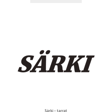
tuotteella
14,90 €
on
useampi
muunnelma.
Voit
tehdä
valinnat
tuotteen
sivulla.
Särki – tarrat