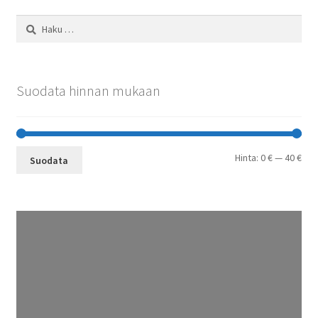
Haku:
Suodata hinnan mukaan
Min
Mak
Hinta:
0 €
—
40 €
Suodata