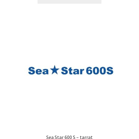
tuotteella
54,90 €
on
useampi
muunnelma.
Voit
tehdä
valinnat
tuotteen
sivulla.
Sea Star 600 S – tarrat