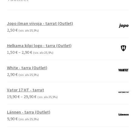
Jopo ilman viivoja - tarrat (Outlet)
2,50
€
(sis. alv 25,5%)
Helkama kilpi logo - tarra (Outlet)
Hintaluokka:
1,50
€
–
2,90
€
(sis. alv 25,5%)
1,50 €
-
White - tarra (Outlet)
2,90 €
2,90
€
(sis. alv 25,5%)
Vator 17 HT - tarrat
Hintaluokka:
19,90
€
–
29,90
€
(sis. alv 25,5%)
19,90 €
-
Lännen - tarra (Outlet)
29,90 €
9,90
€
(sis. alv 25,5%)