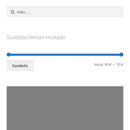
Haku:
Suodata hinnan mukaan
Min
Mak
Hinta:
40 €
—
70 €
Suodata