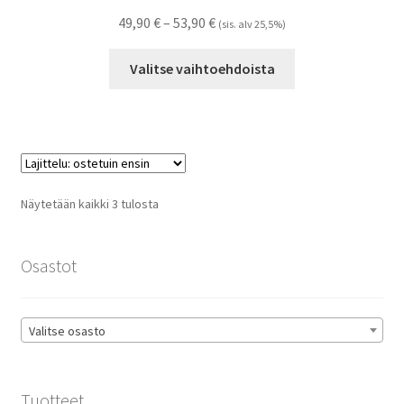
Hintaluokka:
49,90
€
–
53,90
€
(sis. alv 25,5%)
49,90 €
Tällä
-
Valitse vaihtoehdoista
tuotteella
53,90 €
on
useampi
muunnelma.
Voit
tehdä
Suosituimmat
Näytetään kaikki 3 tulosta
valinnat
ensin
tuotteen
sivulla.
Osastot
Valitse osasto
Tuotteet