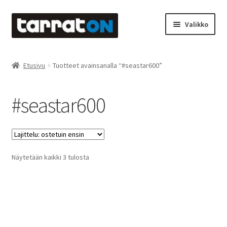
Siirry
Siirry
Valikko
navigointiin
sisältöön
Etusivu
Etusivu
Tuotteet avainsanalla “#seastar600”
Kyltit
#seastar600
Laserleikkaus & -kaiverrus
Mainosteippaukset & teippausten poisto
Suosituimmat
Näytetään kaikki 3 tulosta
Muovitarrat & tulostetut tarrat
ensin
Oma tili
Ostoskori