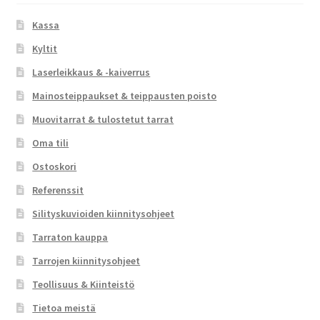
Kassa
Kyltit
Laserleikkaus & -kaiverrus
Mainosteippaukset & teippausten poisto
Muovitarrat & tulostetut tarrat
Oma tili
Ostoskori
Referenssit
Silityskuvioiden kiinnitysohjeet
Tarraton kauppa
Tarrojen kiinnitysohjeet
Teollisuus & Kiinteistö
Tietoa meistä