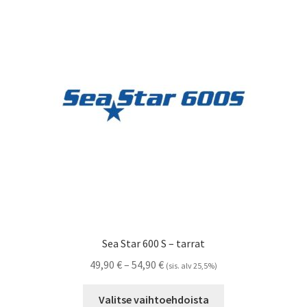
Voit
tehdä
valinnat
tuotteen
sivulla.
Sea Star 600 S – tarrat
Hintaluokka:
49,90
€
–
54,90
€
(sis. alv 25,5%)
49,90 €
Tällä
-
Valitse vaihtoehdoista