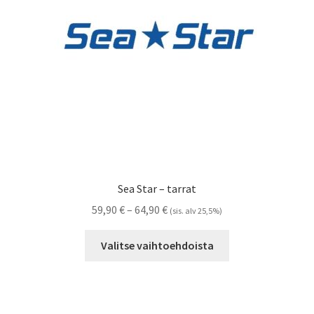
Referenssit
Silityskuvioiden kiinnitysohjeet
Tarrojen kiinnitysohjeet
Teollisuus & Kiinteistö
Tietoa meistä
Sea Star – tarrat
Toimitusehdot
Hintaluokka:
59,90
€
–
64,90
€
(sis. alv 25,5%)
59,90 €
Tällä
Värikartta
-
Valitse vaihtoehdoista
tuotteella
64,90 €
on
Kassa
useampi
muunnelma.