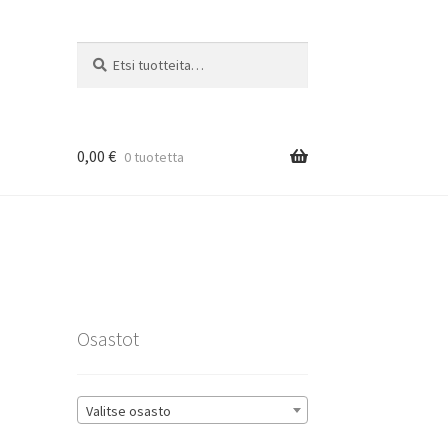
Etsi:
Haku
0,00
€
0 tuotetta
rat
Osastot
Valitse osasto