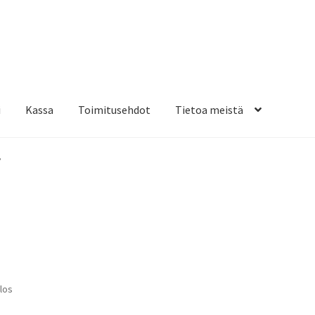
i
Kassa
Toimitusehdot
Tietoa meistä
osteippaukset & teippausten poisto
Muovitarrat & tulostetut tar
”
en kiinnitysohjeet
Tarrojen kiinnitysohjeet
Teollisuus & Kiinteistö
sa
los