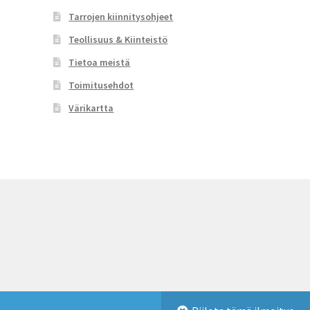
Tarrojen kiinnitysohjeet
Teollisuus & Kiinteistö
Tietoa meistä
Toimitusehdot
Värikartta