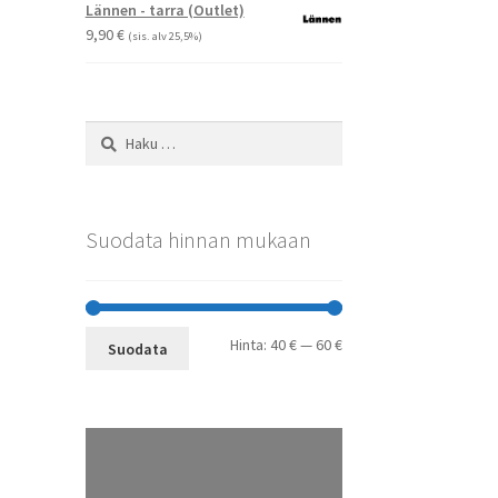
-
Lännen - tarra (Outlet)
29,90 €
9,90
€
(sis. alv 25,5%)
Haku:
Suodata hinnan mukaan
Minimihinta
Maksimihinta
Hinta:
40 €
—
60 €
Suodata