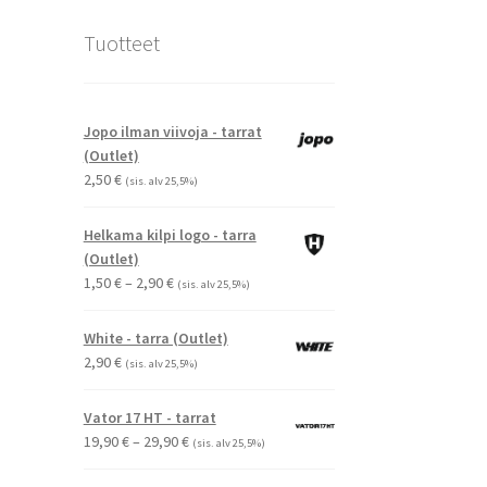
Tuotteet
Jopo ilman viivoja - tarrat
(Outlet)
2,50
€
(sis. alv 25,5%)
Helkama kilpi logo - tarra
(Outlet)
Hintaluokka:
1,50
€
–
2,90
€
(sis. alv 25,5%)
1,50 €
-
White - tarra (Outlet)
2,90 €
2,90
€
(sis. alv 25,5%)
Vator 17 HT - tarrat
Hintaluokka:
19,90
€
–
29,90
€
(sis. alv 25,5%)
19,90 €