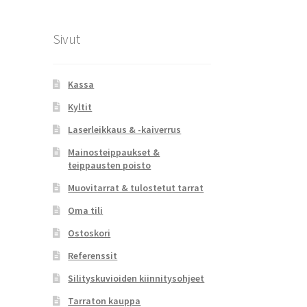
Sivut
Kassa
Kyltit
Laserleikkaus & -kaiverrus
Mainosteippaukset &
teippausten poisto
Muovitarrat & tulostetut tarrat
Oma tili
Ostoskori
Referenssit
Silityskuvioiden kiinnitysohjeet
Tarraton kauppa