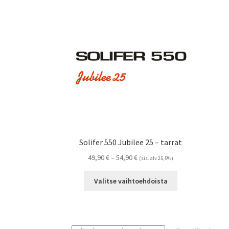
Solifer 550 Jubilee 25 – tarrat
Hintaluokka:
49,90
€
–
54,90
€
(sis. alv 25,5%)
49,90 €
Tällä
-
Valitse vaihtoehdoista
tuotteella
54,90 €
on
useampi
muunnelma.