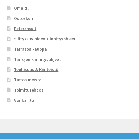
Oma tili
Ostoskori
Referenssit
Silityskuvioiden kiinnitysohjeet
Tarraton kauppa
Tarrojen kiinnitysohjeet
Teollisuus & Kiinteistö
Tietoa meistä
Toimitusehdot
Värikartta