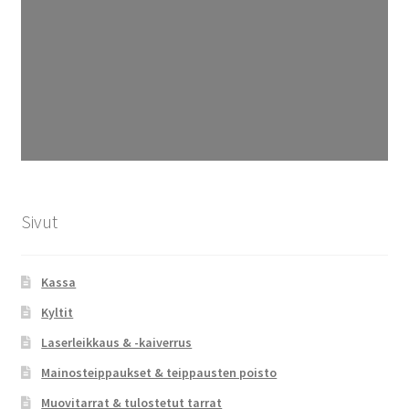
Sivut
Kassa
Kyltit
Laserleikkaus & -kaiverrus
Mainosteippaukset & teippausten poisto
Muovitarrat & tulostetut tarrat