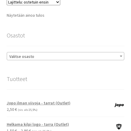
Voit
tehdä
Näytetään ainoa tulos
valinnat
tuotteen
sivulla.
Osastot
Valitse osasto
Tuotteet
Jopo ilman viivoja - tarrat (Outlet)
2,50
€
(sis. alv 25,5%)
Helkama kilpi logo - tarra (Outlet)
Hintaluokka:
1,50
€
–
2,90
€