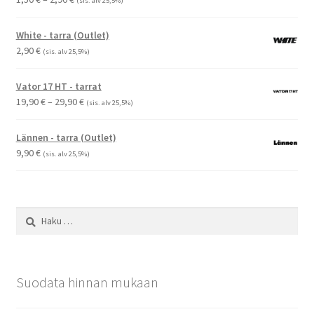
(sis. alv 25,5%)
1,50 €
-
White - tarra (Outlet)
2,90 €
2,90
€
(sis. alv 25,5%)
Vator 17 HT - tarrat
Hintaluokka:
19,90
€
–
29,90
€
(sis. alv 25,5%)
19,90 €
-
Lännen - tarra (Outlet)
29,90 €
9,90
€
(sis. alv 25,5%)
Haku:
Suodata hinnan mukaan