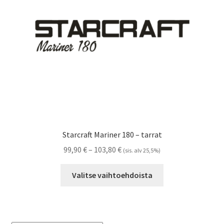
Referenssit
Silityskuvioiden kiinnitysohjeet
Tarrojen kiinnitysohjeet
Teollisuus & Kiinteistö
Tietoa meistä
Starcraft Mariner 180 – tarrat
Toimitusehdot
Hintaluokka:
99,90
€
–
103,80
€
(sis. alv 25,5%)
99,90 €
Tällä
Värikartta
-
Valitse vaihtoehdoista
tuotteella
103,80 €
on
Kassa
useampi
muunnelma.