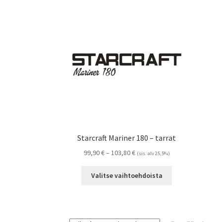
Starcraft Mariner 180 – tarrat
Hintaluokka:
99,90
€
–
103,80
€
(sis. alv 25,5%)
99,90 €
Tällä
-
Valitse vaihtoehdoista
tuotteella
103,80 €
on
useampi
muunnelma.