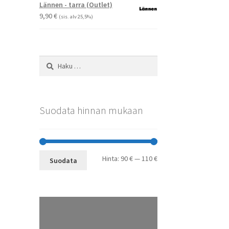
-
Lännen - tarra (Outlet)
29,90 €
9,90
€
(sis. alv 25,5%)
Haku:
Suodata hinnan mukaan
Minimihinta
Maksimihinta
Hinta:
90 €
—
110 €
Suodata