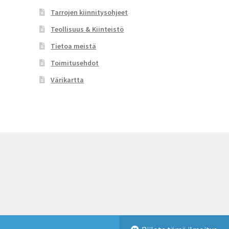
Tarrojen kiinnitysohjeet
Teollisuus & Kiinteistö
Tietoa meistä
Toimitusehdot
Värikartta