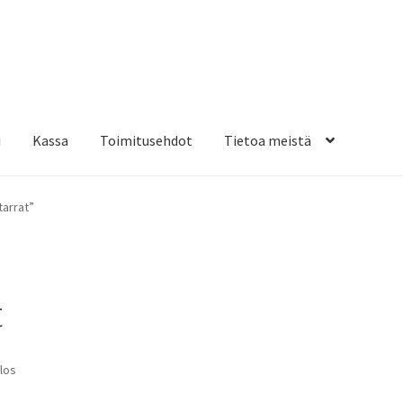
i
Kassa
Toimitusehdot
Tietoa meistä
osteippaukset & teippausten poisto
Muovitarrat & tulostetut tar
tarrat”
en kiinnitysohjeet
Tarrojen kiinnitysohjeet
Teollisuus & Kiinteistö
sa
t
los