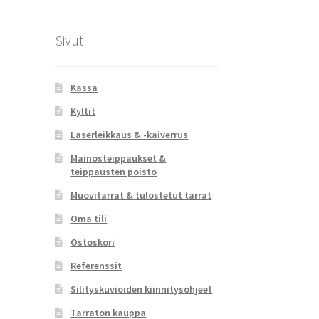
Sivut
Kassa
Kyltit
Laserleikkaus & -kaiverrus
Mainosteippaukset &
teippausten poisto
Muovitarrat & tulostetut tarrat
Oma tili
Ostoskori
Referenssit
Silityskuvioiden kiinnitysohjeet
Tarraton kauppa