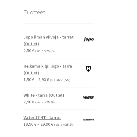
Tuotteet
Jopo ilman viivoja - tarrat
(Outlet)
2,50
€
(sis. alv 25,5%)
Helkama kilpi logo - tarra
(Outlet)
Hintaluokka:
1,50
€
–
2,90
€
(sis. alv 25,5%)
1,50 €
-
White - tarra (Outlet)
2,90 €
2,90
€
(sis. alv 25,5%)
Vator 17 HT - tarrat
Hintaluokka:
19,90
€
–
29,90
€
(sis. alv 25,5%)
19,90 €