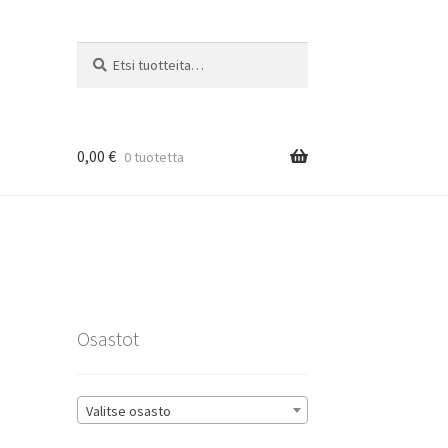
Etsi:
Haku
0,00
€
0 tuotetta
rat
Osastot
Valitse osasto