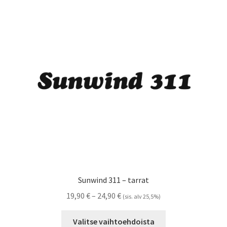
Voit
tehdä
valinnat
tuotteen
sivulla.
Sunwind 311 – tarrat
Hintaluokka:
19,90
€
–
24,90
€
(sis. alv 25,5%)
19,90 €
Tällä
-
Valitse vaihtoehdoista