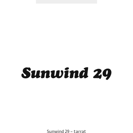
tuotteella
24,90 €
on
useampi
muunnelma.
Voit
tehdä
valinnat
tuotteen
sivulla.
Sunwind 29 – tarrat