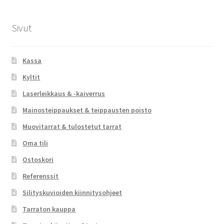
Sivut
Kassa
Kyltit
Laserleikkaus & -kaiverrus
Mainosteippaukset & teippausten poisto
Muovitarrat & tulostetut tarrat
Oma tili
Ostoskori
Referenssit
Silityskuvioiden kiinnitysohjeet
Tarraton kauppa