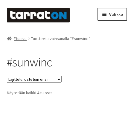
Siirry
Siirry
Valikko
navigointiin
sisältöön
Etusivu
Etusivu
Tuotteet avainsanalla “#sunwind”
Kyltit
#sunwind
Laserleikkaus & -kaiverrus
Mainosteippaukset & teippausten poisto
Suosituimmat
Näytetään kaikki 4 tulosta
Muovitarrat & tulostetut tarrat
ensin
Oma tili
Ostoskori