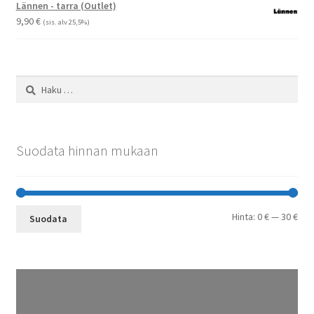
-
Lännen - tarra (Outlet)
29,90 €
9,90
€
(sis. alv 25,5%)
Haku:
Suodata hinnan mukaan
Min
Mak
Hinta:
0 €
—
30 €
Suodata