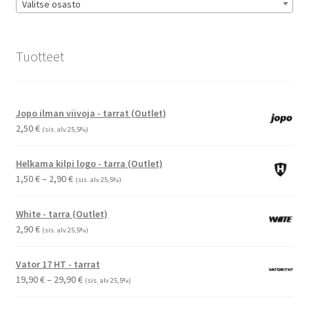
Valitse osasto
Tuotteet
Jopo ilman viivoja - tarrat (Outlet)
2,50
€
(sis. alv 25,5%)
Helkama kilpi logo - tarra (Outlet)
Hintaluokka:
1,50
€
–
2,90
€
(sis. alv 25,5%)
1,50 €
-
White - tarra (Outlet)
2,90 €
2,90
€
(sis. alv 25,5%)
Vator 17 HT - tarrat
Hintaluokka:
19,90
€
–
29,90
€
(sis. alv 25,5%)
19,90 €