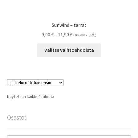
Sunwind – tarrat
Hintaluokka:
9,90
€
–
11,90
€
(sis. alv 25,5%)
9,90 €
Tällä
-
Valitse vaihtoehdoista
tuotteella
11,90 €
on
useampi
muunnelma.
Voit
tehdä
Suosituimmat
Näytetään kaikki 4 tulosta
valinnat
ensin
tuotteen
sivulla.
Osastot