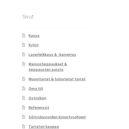
Sivut
Kassa
Kyltit
Laserleikkaus & -kaiverrus
Mainosteippaukset &
teippausten poisto
Muovitarrat & tulostetut tarrat
Oma tili
Ostoskori
Referenssit
Silityskuvioiden kiinnitysohjeet
Tarraton kauppa