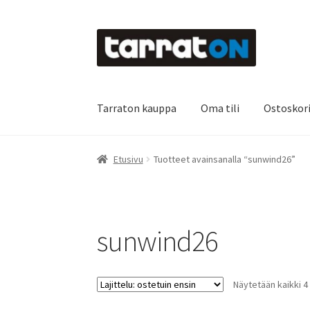
Siirry
Siirry
navigointiin
sisältöön
Tarraton kauppa
Oma tili
Ostoskor
Etusivu
Kyltit
Laserleikkaus & -kaiverrus
Main
Etusivu
Tuotteet avainsanalla “sunwind26”
Oma tili
Ostoskori
Referenssit
Silityskuvioid
Tietoa meistä
Toimitusehdot
Värikartta
Kas
sunwind26
Näytetään kaikki 4