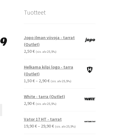
Tuotteet
Jopo ilman viivoja - tarrat
(Outlet)
2,50
€
(sis. alv 25,5%)
Helkama kilpi logo - tarra
(Outlet)
Hintaluokka:
1,50
€
–
2,90
€
(sis. alv 25,5%)
1,50 €
-
White - tarra (Outlet)
2,90 €
2,90
€
(sis. alv 25,5%)
Tällä
tuotteella
Vator 17 HT - tarrat
on
Hintaluokka:
19,90
€
–
29,90
€
(sis. alv 25,5%)
useampi
19,90 €
muunnelma.