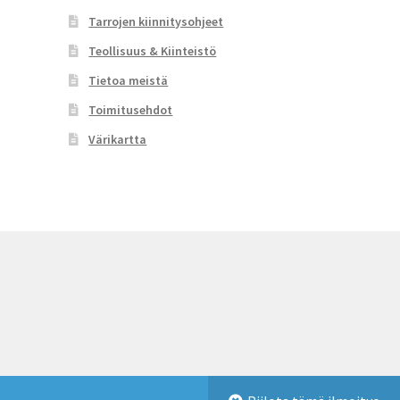
Tarrojen kiinnitysohjeet
Teollisuus & Kiinteistö
Tietoa meistä
Toimitusehdot
Värikartta