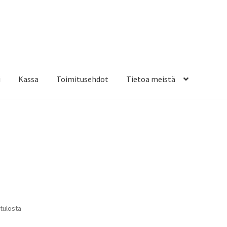
i
Kassa
Toimitusehdot
Tietoa meistä
osteippaukset & teippausten poisto
Muovitarrat & tulostetut tar
en kiinnitysohjeet
Tarrojen kiinnitysohjeet
Teollisuus & Kiinteistö
sa
Suosituimmat
 tulosta
ensin