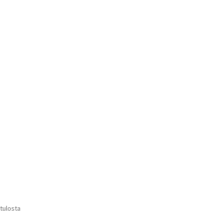
Voit
tehdä
valinnat
tuotteen
sivulla.
Suosituimmat
 tulosta
ensin