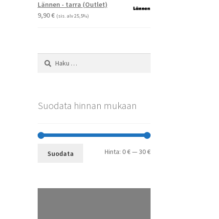
-
Voit
Lännen - tarra (Outlet)
29,90 €
tehdä
9,90
€
(sis. alv 25,5%)
valinnat
tuotteen
sivulla.
Haku:
Suodata hinnan mukaan
Minimihinta
Maksimihinta
Hinta:
0 €
—
30 €
Suodata