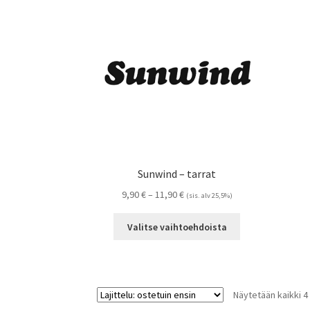
Voit
tehdä
valinnat
tuotteen
sivulla.
Sunwind – tarrat
Hintaluokka:
9,90
€
–
11,90
€
(sis. alv 25,5%)
9,90 €
Tällä
-
Valitse vaihtoehdoista
tuotteella
11,90 €
on
useampi
muunnelma.
Näytetään kaikki 4
Voit