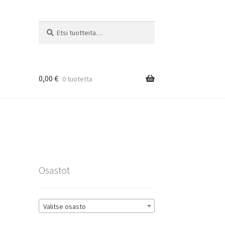
Etsi:
Haku
0,00
€
0 tuotetta
rat
Osastot
Valitse osasto