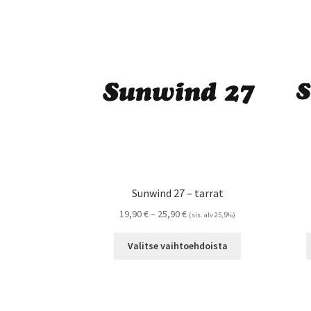
Sunwind 27 – tarrat
Hintaluokka:
19,90
€
–
25,90
€
(sis. alv 25,5%)
19,90 €
Tällä
-
Valitse vaihtoehdoista
tuotteella
25,90 €
on
useampi
muunnelma.