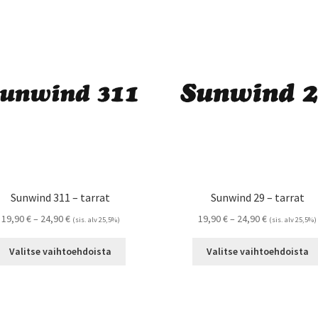
Sunwind 311 – tarrat
Sunwind 29 – tarrat
Hintaluokka:
Hintaluokka:
19,90
€
–
24,90
€
19,90
€
–
24,90
€
(sis. alv 25,5%)
(sis. alv 25,5%)
19,90 €
19,90 €
Tällä
-
-
Valitse vaihtoehdoista
Valitse vaihtoehdoista
tuotteella
24,90 €
24,90 €
on
useampi
muunnelma.