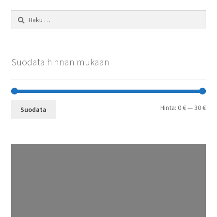
Haku:
Suodata hinnan mukaan
Min
Mak
Hinta:
0 €
—
30 €
Suodata