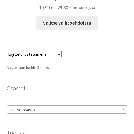
Hintaluokka:
19,90
€
–
29,80
€
(sis. alv 25,5%)
19,90 €
Tällä
-
Valitse vaihtoehdoista
tuotteella
29,80 €
on
useampi
muunnelma.
Voit
tehdä
Suosituimmat
Näytetään kaikki 3 tulosta
valinnat
ensin
tuotteen
sivulla.
Osastot
Valitse osasto
Tuotteet