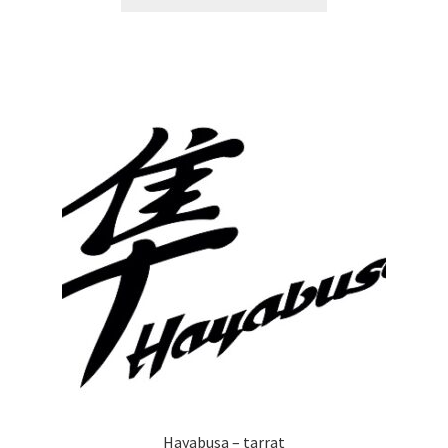
tuotteella
5,90 €
on
useampi
muunnelma.
Voit
tehdä
valinnat
tuotteen
sivulla.
Hayabusa – tarrat