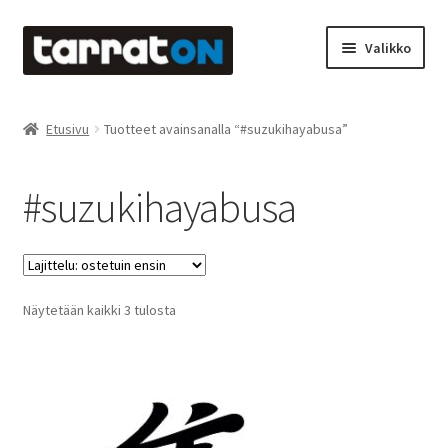
Siirry
Siirry
Valikko
navigointiin
sisältöön
Etusivu
Etusivu
Tuotteet avainsanalla “#suzukihayabusa”
Kyltit
#suzukihayabusa
Laserleikkaus & -kaiverrus
Mainosteippaukset & teippausten poisto
Suosituimmat
Näytetään kaikki 3 tulosta
Muovitarrat & tulostetut tarrat
ensin
Oma tili
Ostoskori