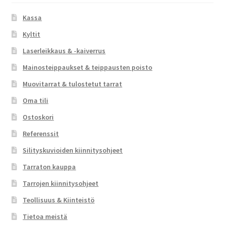
Kassa
Kyltit
Laserleikkaus & -kaiverrus
Mainosteippaukset & teippausten poisto
Muovitarrat & tulostetut tarrat
Oma tili
Ostoskori
Referenssit
Silityskuvioiden kiinnitysohjeet
Tarraton kauppa
Tarrojen kiinnitysohjeet
Teollisuus & Kiinteistö
Tietoa meistä