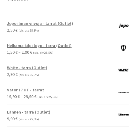
Jopo ilman viivoja - tarrat (Outlet)
2,50
€
(sis. alv 25,5%)
Helkama kilpi logo - tarra (Outlet)
Hintaluokka:
1,50
€
–
2,90
€
(sis. alv 25,5%)
1,50 €
-
White - tarra (Outlet)
2,90 €
2,90
€
(sis. alv 25,5%)
Vator 17 HT - tarrat
Hintaluokka:
19,90
€
–
29,90
€
(sis. alv 25,5%)
19,90 €
-
Lännen - tarra (Outlet)
29,90 €
9,90
€
(sis. alv 25,5%)