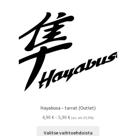
Voit
tehdä
valinnat
tuotteen
sivulla.
Hayabusa – tarrat (Outlet)
Hintaluokka:
4,90
€
–
5,90
€
(sis. alv 25,5%)
4,90 €
Tällä
-
Valitse vaihtoehdoista