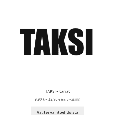
Voit
tehdä
valinnat
tuotteen
sivulla.
TAKSI – tarrat
Hintaluokka:
9,90
€
–
12,90
€
(sis. alv 25,5%)
9,90 €
Tällä
-
Valitse vaihtoehdoista