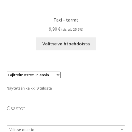
Taxi – tarrat
9,90
€
(sis. alv 25,5%)
Tällä
Valitse vaihtoehdoista
tuotteella
on
useampi
muunnelma.
Voit
tehdä
Suosituimmat
Näytetään kaikki 9 tulosta
valinnat
ensin
tuotteen
sivulla.
Osastot
Valitse osasto