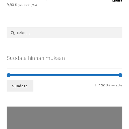
29,90 €
9,90
€
(sis. alv 25,5%)
Haku:
Suodata hinnan mukaan
Min
Mak
Hinta:
0 €
—
20 €
Suodata