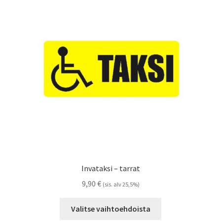
Voit
tehdä
valinnat
tuotteen
sivulla.
Invataksi – tarrat
9,90
€
(sis. alv 25,5%)
Tällä
Valitse vaihtoehdoista
tuotteella