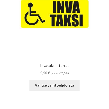
Referenssit
Silityskuvioiden kiinnitysohjeet
Tarrojen kiinnitysohjeet
Teollisuus & Kiinteistö
Tietoa meistä
Invataksi – tarrat
Toimitusehdot
9,90
€
(sis. alv 25,5%)
Tällä
Värikartta
Valitse vaihtoehdoista
tuotteella
on
Kassa
useampi
muunnelma.