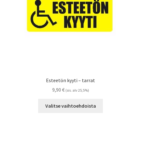
sivulla.
Esteetön kyyti – tarrat
9,90
€
(sis. alv 25,5%)
Tällä
Valitse vaihtoehdoista
tuotteella
on
useampi
muunnelma.