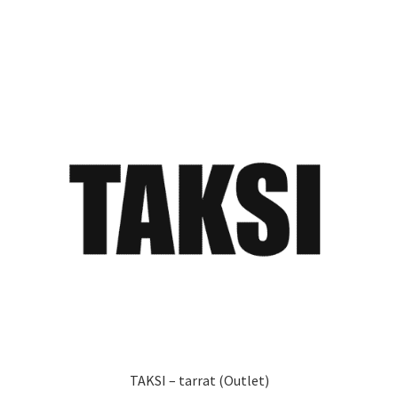
on
useampi
muunnelma.
Voit
tehdä
valinnat
tuotteen
sivulla.
TAKSI – tarrat (Outlet)