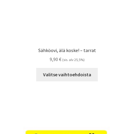
Sähköovi, älä koske! – tarrat
9,90
€
(sis. alv 25,5%)
Tällä
Valitse vaihtoehdoista
tuotteella
on
useampi
muunnelma.
Voit
tehdä
valinnat
tuotteen