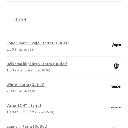
Tuotteet
Jopo ilman viivoja - tarrat (Outlet)
2,50
€
(sis. alv 25,5%)
Helkama kilpi logo - tarra (Outlet)
Hintaluokka:
1,50
€
–
2,90
€
(sis. alv 25,5%)
1,50 €
-
White - tarra (Outlet)
2,90 €
2,90
€
(sis. alv 25,5%)
Vator 17 HT - tarrat
Hintaluokka:
19,90
€
–
29,90
€
(sis. alv 25,5%)
19,90 €
-
Lännen - tarra (Outlet)