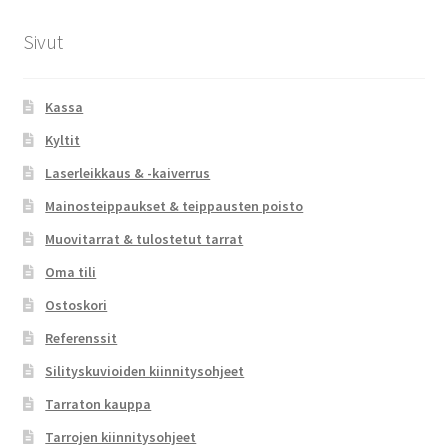
Sivut
Kassa
Kyltit
Laserleikkaus & -kaiverrus
Mainosteippaukset & teippausten poisto
Muovitarrat & tulostetut tarrat
Oma tili
Ostoskori
Referenssit
Silityskuvioiden kiinnitysohjeet
Tarraton kauppa
Tarrojen kiinnitysohjeet