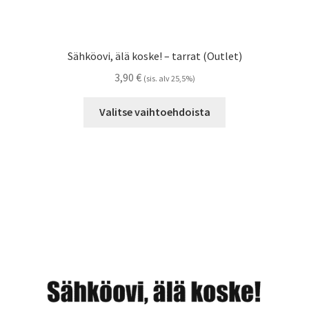
Sähköovi, älä koske! – tarrat (Outlet)
3,90
€
(sis. alv 25,5%)
Tällä
Valitse vaihtoehdoista
tuotteella
on
useampi
muunnelma.
Voit
tehdä
valinnat
tuotteen
sivulla.