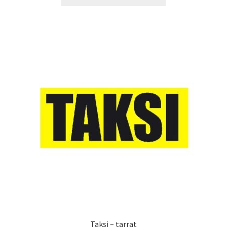
tuotteella
12,90 €
on
useampi
muunnelma.
Voit
tehdä
valinnat
tuotteen
sivulla.
Taksi – tarrat