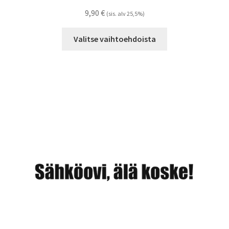
9,90
€
(sis. alv 25,5%)
Tällä
Valitse vaihtoehdoista
tuotteella
on
useampi
muunnelma.
Voit
tehdä
valinnat
tuotteen
sivulla.