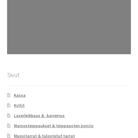
Sivut
Kassa
Kyltit
Laserleikkaus & -kaiverrus
Mainosteippaukset & teippausten poisto
Muovitarrat & tulostetut tarrat