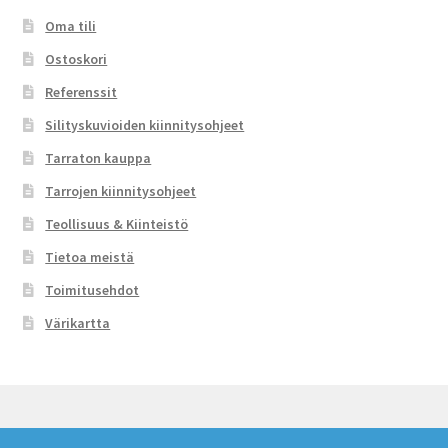
Oma tili
Ostoskori
Referenssit
Silityskuvioiden kiinnitysohjeet
Tarraton kauppa
Tarrojen kiinnitysohjeet
Teollisuus & Kiinteistö
Tietoa meistä
Toimitusehdot
Värikartta