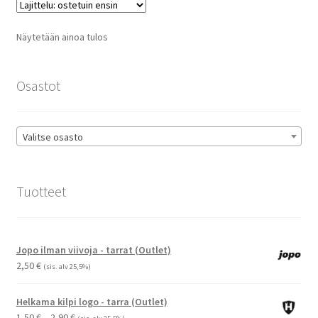
Voit
tehdä
Näytetään ainoa tulos
valinnat
tuotteen
sivulla.
Osastot
Valitse osasto
Tuotteet
Jopo ilman viivoja - tarrat (Outlet)
2,50
€
(sis. alv 25,5%)
Helkama kilpi logo - tarra (Outlet)
Hintaluokka:
1,50
€
–
2,90
€