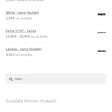
(sis. alv 25,5%)
1,50 €
-
White - tarra (Outlet)
2,90 €
2,90
€
(sis. alv 25,5%)
Vator 17 HT - tarrat
Hintaluokka:
19,90
€
–
29,90
€
(sis. alv 25,5%)
19,90 €
-
Lännen - tarra (Outlet)
29,90 €
9,90
€
(sis. alv 25,5%)
Haku:
Suodata hinnan mukaan