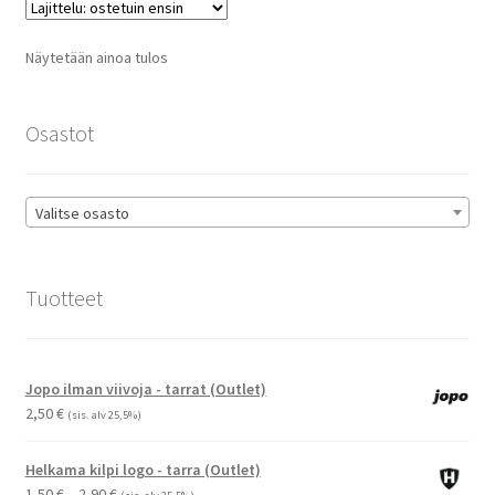
Näytetään ainoa tulos
Osastot
Valitse osasto
Tuotteet
Jopo ilman viivoja - tarrat (Outlet)
2,50
€
(sis. alv 25,5%)
Helkama kilpi logo - tarra (Outlet)
Hintaluokka:
1,50
€
–
2,90
€