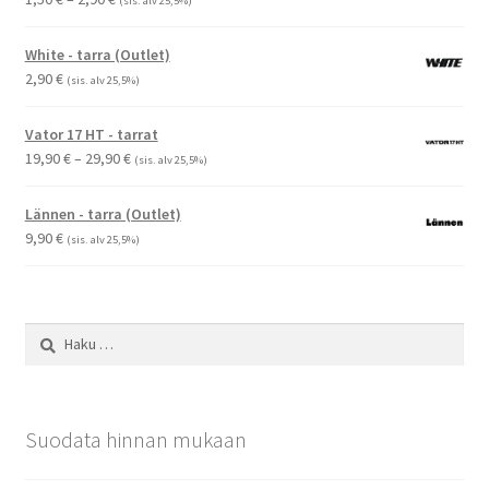
(sis. alv 25,5%)
1,50 €
-
White - tarra (Outlet)
2,90 €
2,90
€
(sis. alv 25,5%)
Vator 17 HT - tarrat
Hintaluokka:
19,90
€
–
29,90
€
(sis. alv 25,5%)
19,90 €
-
Lännen - tarra (Outlet)
29,90 €
9,90
€
(sis. alv 25,5%)
Haku:
Suodata hinnan mukaan