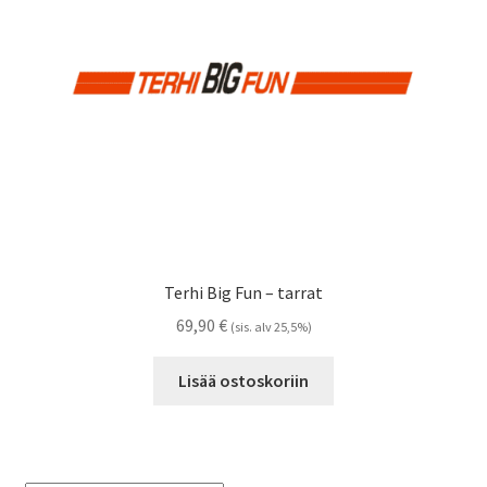
Referenssit
Silityskuvioiden kiinnitysohjeet
Tarrojen kiinnitysohjeet
Teollisuus & Kiinteistö
Tietoa meistä
Terhi Big Fun – tarrat
Toimitusehdot
69,90
€
(sis. alv 25,5%)
Värikartta
Lisää ostoskoriin
Kassa