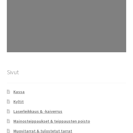
Sivut
Kassa
Kyltit
Laserleikkaus & -kaiverrus
Mainosteippaukset & teippausten poisto
Muovitarrat & tulostetut tarrat