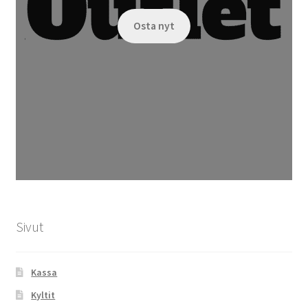
Osta nyt
Sivut
Kassa
Kyltit