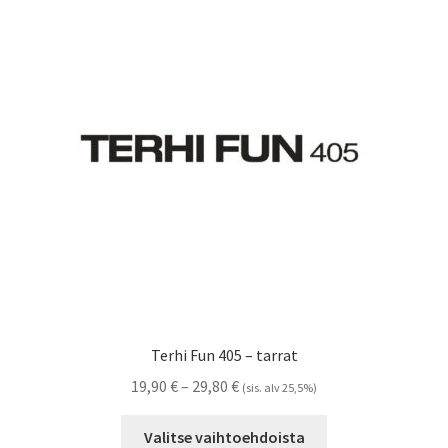
Voit
tehdä
valinnat
tuotteen
sivulla.
Terhi Fun 405 – tarrat
Hintaluokka:
19,90
€
–
29,80
€
(sis. alv 25,5%)
19,90 €
Tällä
-
Valitse vaihtoehdoista