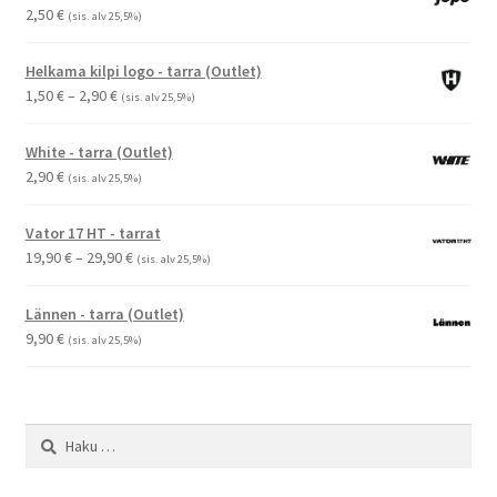
2,50
€
(sis. alv 25,5%)
Helkama kilpi logo - tarra (Outlet)
Hintaluokka:
1,50
€
–
2,90
€
(sis. alv 25,5%)
1,50 €
-
White - tarra (Outlet)
2,90 €
2,90
€
(sis. alv 25,5%)
Vator 17 HT - tarrat
Hintaluokka:
19,90
€
–
29,90
€
(sis. alv 25,5%)
19,90 €
-
Lännen - tarra (Outlet)
29,90 €
9,90
€
(sis. alv 25,5%)
Haku: