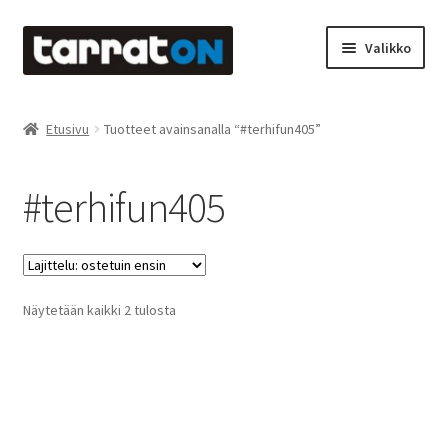
Siirry
Siirry
Valikko
navigointiin
sisältöön
Etusivu
Etusivu
Tuotteet avainsanalla “#terhifun405”
Kyltit
#terhifun405
Laserleikkaus & -kaiverrus
Mainosteippaukset & teippausten poisto
Suosituimmat
Näytetään kaikki 2 tulosta
Muovitarrat & tulostetut tarrat
ensin
Oma tili
Ostoskori