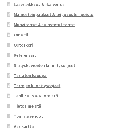
Laserleikkaus & -kaiverrus
Mainosteippaukset & teippausten poisto
Muovitarrat & tulostetut tarrat
Oma tili
Ostoskori
Referenssit
Silityskuvioiden kiinnitysohjeet
Tarraton kauppa
Tarrojen kiinnitysohjeet
Teollisuus & Kiinteistö
Tietoa meistä
Toimitusehdot
Värikartta