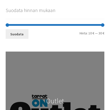
Suodata hinnan mukaan
Min
Mak
Hinta:
10 €
—
30 €
Suodata
Outlet