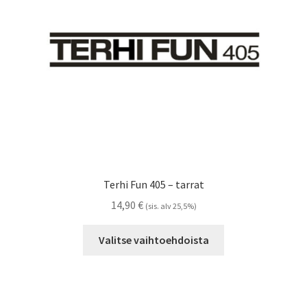
Referenssit
Silityskuvioiden kiinnitysohjeet
Tarrojen kiinnitysohjeet
Teollisuus & Kiinteistö
Tietoa meistä
Terhi Fun 405 – tarrat
Toimitusehdot
14,90
€
(sis. alv 25,5%)
Tällä
Värikartta
Valitse vaihtoehdoista
tuotteella
on
Kassa
useampi
muunnelma.