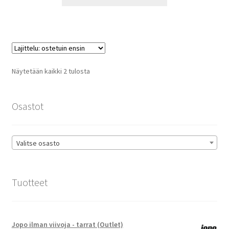
tuotteella
29,80 €
on
useampi
muunnelma.
Voit
tehdä
Suosituimmat
Näytetään kaikki 2 tulosta
valinnat
ensin
tuotteen
sivulla.
Osastot
Valitse osasto
Tuotteet
Jopo ilman viivoja - tarrat (Outlet)