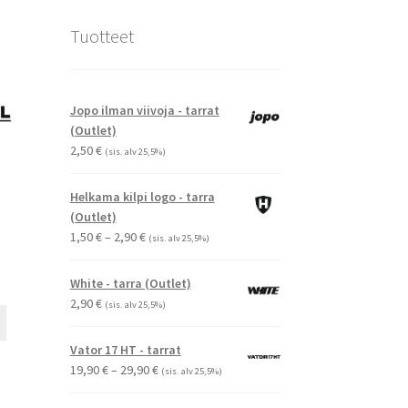
Tuotteet
Jopo ilman viivoja - tarrat
(Outlet)
2,50
€
(sis. alv 25,5%)
Helkama kilpi logo - tarra
(Outlet)
Hintaluokka:
1,50
€
–
2,90
€
(sis. alv 25,5%)
1,50 €
-
White - tarra (Outlet)
2,90 €
2,90
€
(sis. alv 25,5%)
Tällä
tuotteella
Vator 17 HT - tarrat
on
Hintaluokka:
19,90
€
–
29,90
€
(sis. alv 25,5%)
useampi
19,90 €
muunnelma.