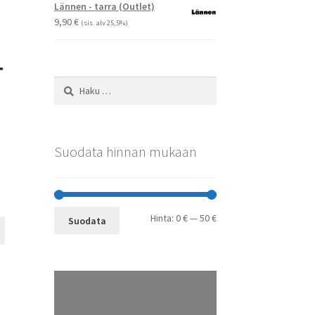
-
Voit
Lännen - tarra (Outlet)
29,90 €
tehdä
9,90
€
(sis. alv 25,5%)
valinnat
tuotteen
sivulla.
Haku:
Suodata hinnan mukaan
Minimihinta
Maksimihinta
Hinta:
0 €
—
50 €
Suodata
Tällä
tuotteella
on
useampi
muunnelma.
Voit