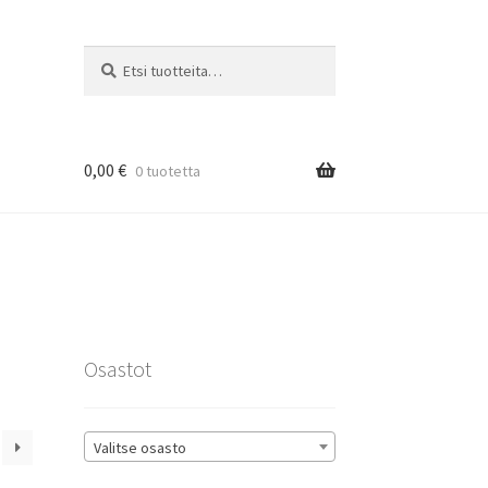
Etsi:
Haku
0,00
€
0 tuotetta
rat
Osastot
Valitse osasto