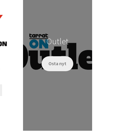
tehdä
valinnat
tuotteen
sivulla.
Outlet
Osta nyt
t
Tällä
tuotteella
on
useampi
muunnelma.
Voit
tehdä
valinnat