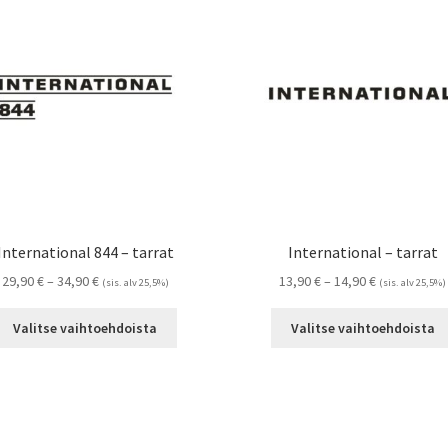
Voit
tehdä
valinnat
tuotteen
sivulla.
International 844 – tarrat
International – tarrat
Hintaluokka:
Hintaluokka:
29,90
€
–
34,90
€
13,90
€
–
14,90
€
(sis. alv 25,5%)
(sis. alv 25,5%)
29,90 €
13,90 €
Tällä
-
-
Valitse vaihtoehdoista
Valitse vaihtoehdoista
tuotteella
34,90 €
14,90 €
on
useampi
muunnelma.
Voit