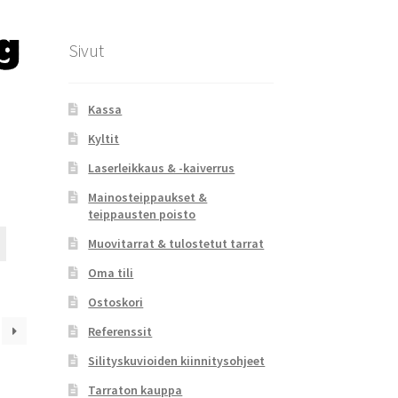
tuotteen
sivulla.
Sivut
Kassa
Kyltit
Laserleikkaus & -kaiverrus
Mainosteippaukset &
teippausten poisto
Tällä
Muovitarrat & tulostetut tarrat
tuotteella
Oma tili
on
useampi
Ostoskori
muunnelma.
Referenssit
Voit
tehdä
Silityskuvioiden kiinnitysohjeet
valinnat
Tarraton kauppa
tuotteen