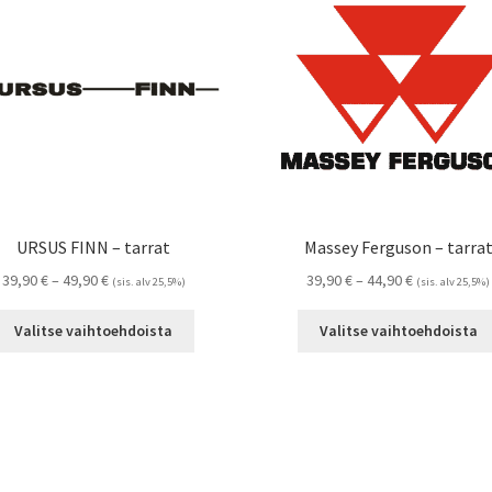
tehdä
valinnat
tuotteen
sivulla.
URSUS FINN – tarrat
Massey Ferguson – tarra
Hintaluokka:
Hintaluokka:
39,90
€
–
49,90
€
39,90
€
–
44,90
€
(sis. alv 25,5%)
(sis. alv 25,5%)
39,90 €
39,90 €
Tällä
-
-
Valitse vaihtoehdoista
Valitse vaihtoehdoista
tuotteella
49,90 €
44,90 €
on
useampi
muunnelma.
Voit
tehdä
valinnat