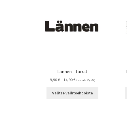
Voit
tehdä
valinnat
tuotteen
sivulla.
Lännen – tarrat
Hintaluokka:
9,90
€
–
14,90
€
(sis. alv 25,5%)
9,90 €
Tällä
-
Valitse vaihtoehdoista
tuotteella
14,90 €
on
useampi
muunnelma.
Voit