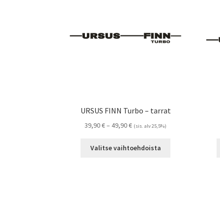
tehdä
valinnat
tuotteen
sivulla.
URSUS FINN Turbo – tarrat
Hintaluokka:
39,90
€
–
49,90
€
(sis. alv 25,5%)
39,90 €
Tällä
-
Valitse vaihtoehdoista
tuotteella
49,90 €
on
useampi
muunnelma.
Voit
tehdä
valinnat