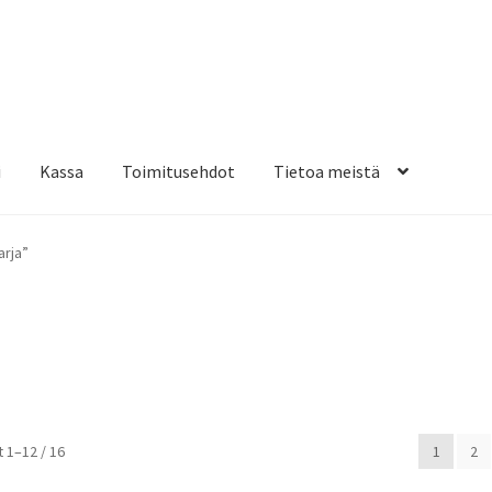
i
Kassa
Toimitusehdot
Tietoa meistä
osteippaukset & teippausten poisto
Muovitarrat & tulostetut tar
arja”
en kiinnitysohjeet
Tarrojen kiinnitysohjeet
Teollisuus & Kiinteistö
sa
Suosituimmat
 1–12 / 16
1
2
ensin