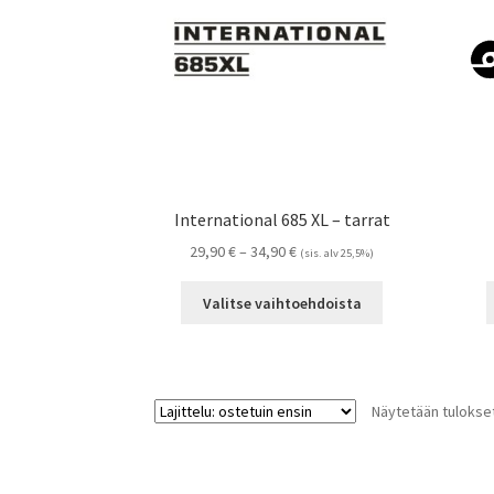
tuotteen
sivulla.
International 685 XL – tarrat
Hintaluokka:
29,90
€
–
34,90
€
(sis. alv 25,5%)
29,90 €
Tällä
-
Valitse vaihtoehdoista
tuotteella
34,90 €
on
useampi
muunnelma.
Näytetään tulokset
Voit
tehdä
valinnat
tuotteen