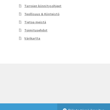
sivulla.
Tarrojen kiinnitysohjeet
Teollisuus & Kiinteistö
Tietoa meistä
Toimitusehdot
Värikartta