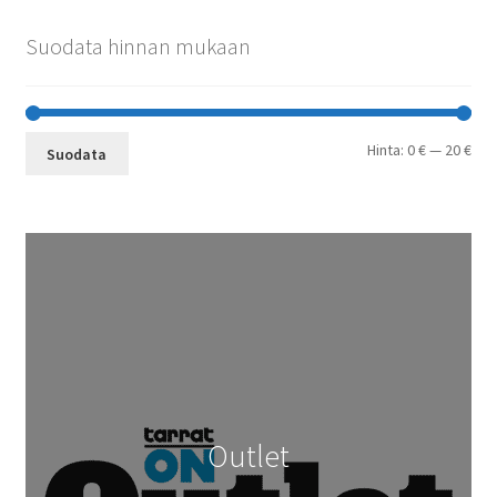
Suodata hinnan mukaan
Min
Mak
Hinta:
0 €
—
20 €
Suodata
Outlet