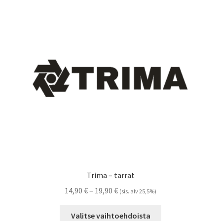
Voit
tehdä
valinnat
tuotteen
sivulla.
Trima – tarrat
Hintaluokka:
14,90
€
–
19,90
€
(sis. alv 25,5%)
14,90 €
Tällä
-
Valitse vaihtoehdoista