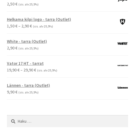
2,50
€
(sis. alv 25,5%)
Helkama kilpi logo - tarra (Outlet)
Hintaluokka:
1,50
€
–
2,90
€
(sis. alv 25,5%)
1,50 €
-
White - tarra (Outlet)
2,90 €
2,90
€
(sis. alv 25,5%)
Vator 17 HT - tarrat
Hintaluokka:
19,90
€
–
29,90
€
(sis. alv 25,5%)
19,90 €
-
Lännen - tarra (Outlet)
29,90 €
9,90
€
(sis. alv 25,5%)
Haku: