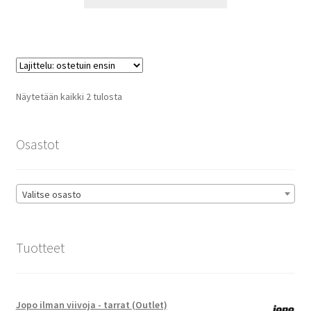
tuotteella
19,90 €
on
useampi
muunnelma.
Voit
tehdä
Suosituimmat
Näytetään kaikki 2 tulosta
valinnat
ensin
tuotteen
sivulla.
Osastot
Valitse osasto
Tuotteet
Jopo ilman viivoja - tarrat (Outlet)