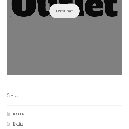
Osta nyt
Sivut
Kassa
Kyltit