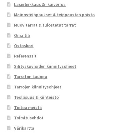
Laserleikkaus & -kaiverrus
Mainosteippaukset & teippausten poisto
Muovitarrat & tulostetut tarrat
Oma tili
Ostoskori
Referenssit
Silityskuvioiden kiinnitysohjeet
Tarraton kauppa
Tarrojen kiinnitysohjeet
Teollisuus & Kiinteistö
Tietoa meistä
Toimitusehdot
Värikartta