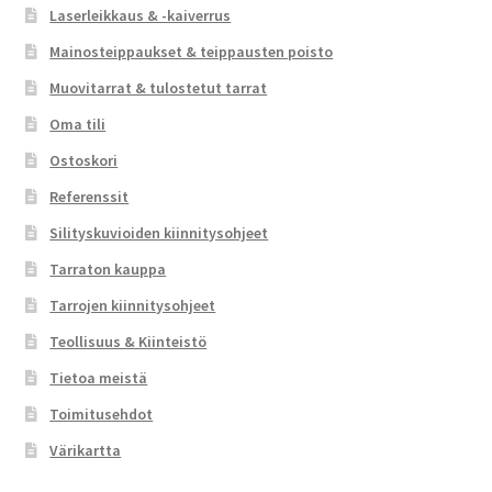
Laserleikkaus & -kaiverrus
Mainosteippaukset & teippausten poisto
Muovitarrat & tulostetut tarrat
Oma tili
Ostoskori
Referenssit
Silityskuvioiden kiinnitysohjeet
Tarraton kauppa
Tarrojen kiinnitysohjeet
Teollisuus & Kiinteistö
Tietoa meistä
Toimitusehdot
Värikartta