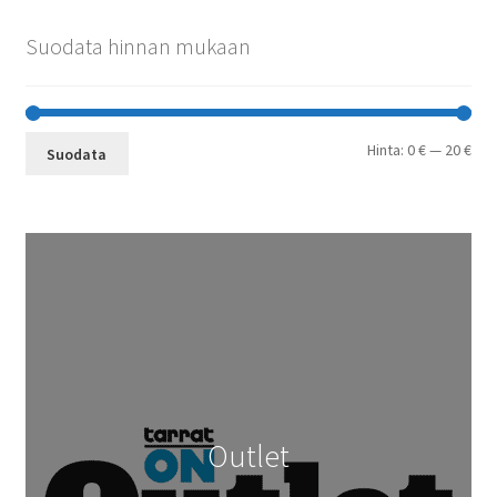
Suodata hinnan mukaan
Min
Mak
Hinta:
0 €
—
20 €
Suodata
Outlet