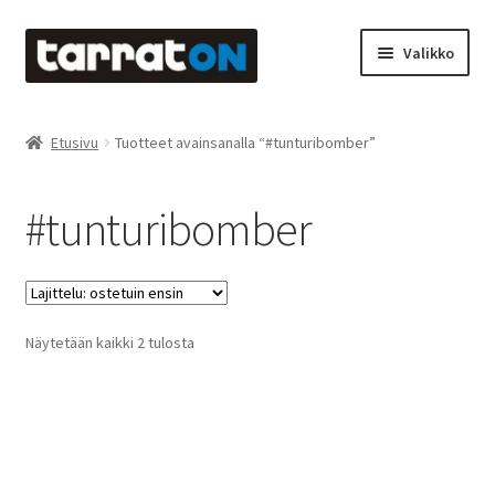
Siirry
Siirry
Valikko
navigointiin
sisältöön
Etusivu
Etusivu
Tuotteet avainsanalla “#tunturibomber”
Kyltit
#tunturibomber
Laserleikkaus & -kaiverrus
Mainosteippaukset & teippausten poisto
Suosituimmat
Näytetään kaikki 2 tulosta
Muovitarrat & tulostetut tarrat
ensin
Oma tili
Ostoskori