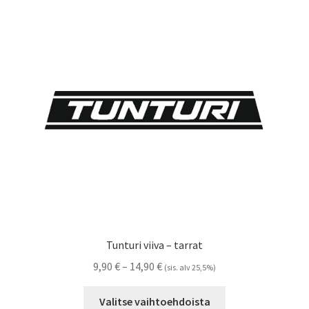
Voit
tehdä
valinnat
tuotteen
sivulla.
Tunturi viiva – tarrat
Hintaluokka:
9,90
€
–
14,90
€
(sis. alv 25,5%)
9,90 €
Tällä
-
Valitse vaihtoehdoista