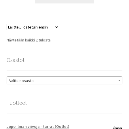
tuotteella
14,90 €
on
useampi
muunnelma.
Voit
tehdä
Suosituimmat
Näytetään kaikki 2 tulosta
valinnat
ensin
tuotteen
sivulla.
Osastot
Valitse osasto
Tuotteet
Jopo ilman viivoja - tarrat (Outlet)