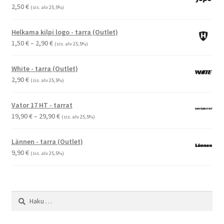
2,50
€
(sis. alv 25,5%)
Helkama kilpi logo - tarra (Outlet)
Hintaluokka:
1,50
€
–
2,90
€
(sis. alv 25,5%)
1,50 €
-
White - tarra (Outlet)
2,90 €
2,90
€
(sis. alv 25,5%)
Vator 17 HT - tarrat
Hintaluokka:
19,90
€
–
29,90
€
(sis. alv 25,5%)
19,90 €
-
Lännen - tarra (Outlet)
29,90 €
9,90
€
(sis. alv 25,5%)
Haku: