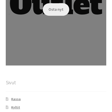
Osta nyt
Sivut
Kassa
Kyltit