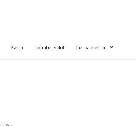
i
Kassa
Toimitusehdot
Tietoa meistä
osteippaukset & teippausten poisto
Muovitarrat & tulostetut tar
en kiinnitysohjeet
Tarrojen kiinnitysohjeet
Teollisuus & Kiinteistö
sa
Suosituimmat
 tulosta
ensin