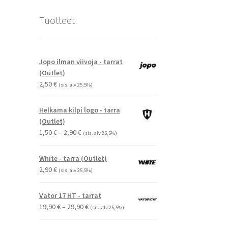
Tuotteet
Jopo ilman viivoja - tarrat
(Outlet)
2,50
€
(sis. alv 25,5%)
Helkama kilpi logo - tarra
(Outlet)
Hintaluokka:
1,50
€
–
2,90
€
(sis. alv 25,5%)
1,50 €
-
White - tarra (Outlet)
2,90 €
2,90
€
(sis. alv 25,5%)
Vator 17 HT - tarrat
Hintaluokka:
19,90
€
–
29,90
€
(sis. alv 25,5%)
19,90 €