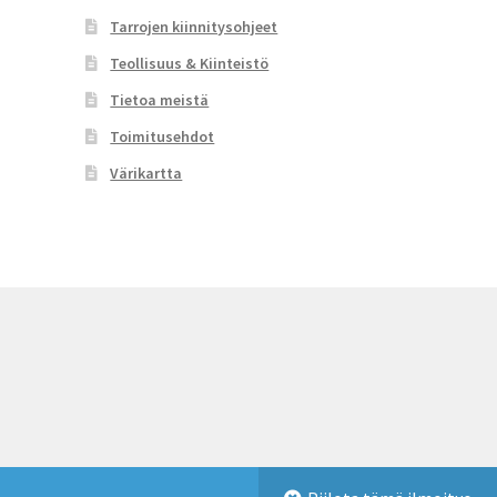
Tarrojen kiinnitysohjeet
Teollisuus & Kiinteistö
Tietoa meistä
Toimitusehdot
Värikartta