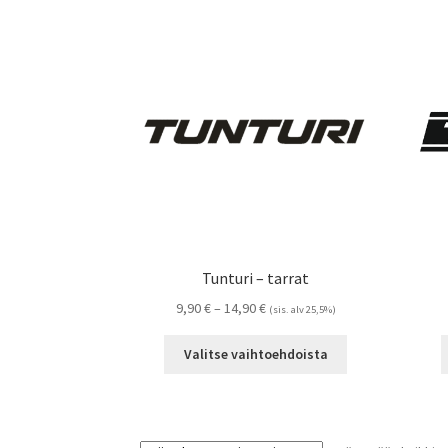
Tunturi – tarrat
Hintaluokka:
9,90
€
–
14,90
€
(sis. alv 25,5%)
9,90 €
Tällä
-
Valitse vaihtoehdoista
tuotteella
14,90 €
on
useampi
muunnelma.