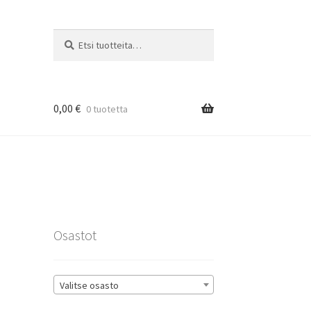
Etsi:
Haku
0,00
€
0 tuotetta
rat
Osastot
Valitse osasto