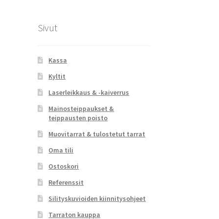
Sivut
Kassa
Kyltit
Laserleikkaus & -kaiverrus
Mainosteippaukset &
teippausten poisto
Muovitarrat & tulostetut tarrat
Oma tili
Ostoskori
Referenssit
Silityskuvioiden kiinnitysohjeet
Tarraton kauppa