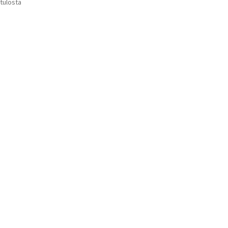
Suosituimmat
 tulosta
Voit
ensin
tehdä
valinnat
tuotteen
sivulla.