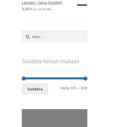
-
Lännen - tarra (Outlet)
29,90 €
9,90
€
(sis. alv 25,5%)
Haku:
Suodata hinnan mukaan
Minimihinta
Maksimihinta
Hinta:
0 €
—
20 €
Suodata