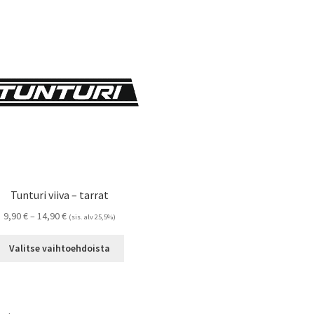
Tunturi viiva – tarrat
Hintaluokka:
9,90
€
–
14,90
€
(sis. alv 25,5%)
9,90 €
Tällä
-
Valitse vaihtoehdoista
tuotteella
14,90 €
on
useampi
muunnelma.