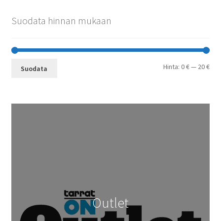
Suodata hinnan mukaan
Min
Mak
Hinta:
0 €
—
20 €
Suodata
Outlet