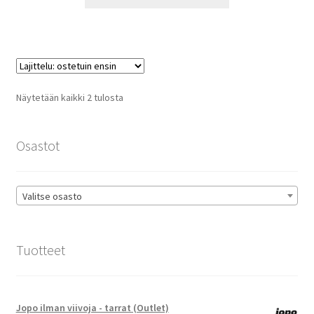
tuotteella
14,90 €
on
useampi
muunnelma.
Voit
tehdä
Suosituimmat
Näytetään kaikki 2 tulosta
valinnat
ensin
tuotteen
sivulla.
Osastot
Valitse osasto
Tuotteet
Jopo ilman viivoja - tarrat (Outlet)