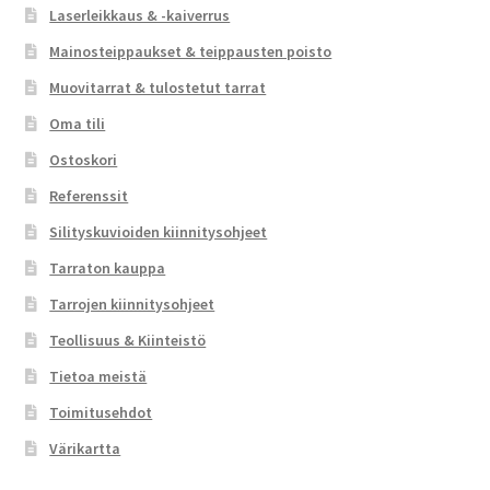
Laserleikkaus & -kaiverrus
Mainosteippaukset & teippausten poisto
Muovitarrat & tulostetut tarrat
Oma tili
Ostoskori
Referenssit
Silityskuvioiden kiinnitysohjeet
Tarraton kauppa
Tarrojen kiinnitysohjeet
Teollisuus & Kiinteistö
Tietoa meistä
Toimitusehdot
Värikartta