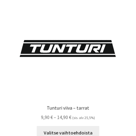
Voit
tehdä
valinnat
tuotteen
sivulla.
Tunturi viiva – tarrat
Hintaluokka:
9,90
€
–
14,90
€
(sis. alv 25,5%)
9,90 €
Tällä
-
Valitse vaihtoehdoista