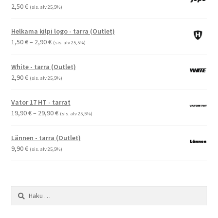
2,50
€
(sis. alv 25,5%)
Helkama kilpi logo - tarra (Outlet)
Hintaluokka:
1,50
€
–
2,90
€
(sis. alv 25,5%)
1,50 €
-
White - tarra (Outlet)
2,90 €
2,90
€
(sis. alv 25,5%)
Vator 17 HT - tarrat
Hintaluokka:
19,90
€
–
29,90
€
(sis. alv 25,5%)
19,90 €
-
Lännen - tarra (Outlet)
29,90 €
9,90
€
(sis. alv 25,5%)
Haku: