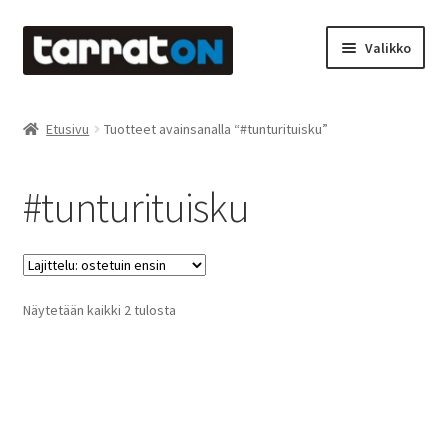
Siirry
Siirry
Valikko
navigointiin
sisältöön
Etusivu
Etusivu
Tuotteet avainsanalla “#tunturituisku”
Kyltit
#tunturituisku
Laserleikkaus & -kaiverrus
Mainosteippaukset & teippausten poisto
Suosituimmat
Näytetään kaikki 2 tulosta
Muovitarrat & tulostetut tarrat
ensin
Oma tili
Ostoskori