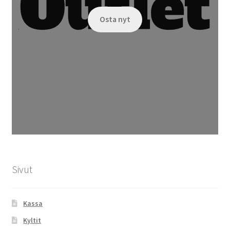
Osta nyt
Sivut
Kassa
Kyltit