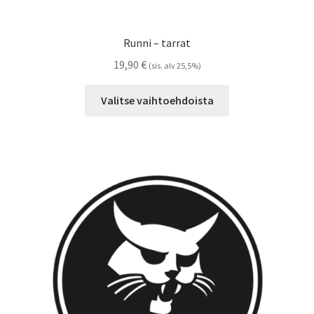
Runni – tarrat
19,90
€
(sis. alv 25,5%)
Tällä
Valitse vaihtoehdoista
tuotteella
on
useampi
muunnelma.
Voit
tehdä
valinnat
tuotteen
sivulla.