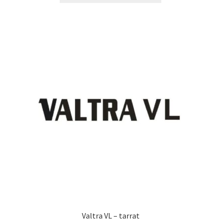
24,90 €
on
useampi
muunnelma.
Voit
tehdä
valinnat
tuotteen
sivulla.
Valtra VL – tarrat