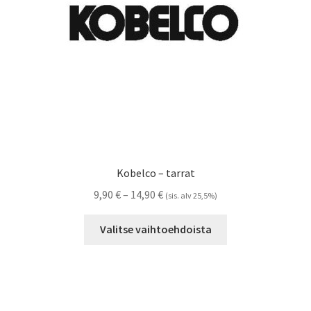
sivulla.
Kobelco – tarrat
Hintaluokka:
9,90
€
–
14,90
€
(sis. alv 25,5%)
9,90 €
Tällä
-
Valitse vaihtoehdoista
tuotteella
14,90 €
on
useampi
muunnelma.
Voit