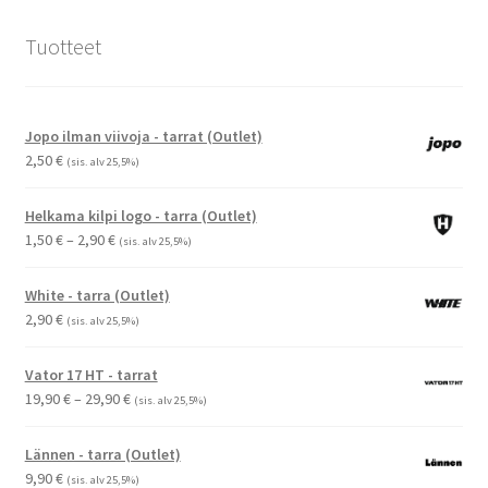
Tuotteet
Jopo ilman viivoja - tarrat (Outlet)
2,50
€
(sis. alv 25,5%)
Helkama kilpi logo - tarra (Outlet)
Hintaluokka:
1,50
€
–
2,90
€
(sis. alv 25,5%)
1,50 €
-
White - tarra (Outlet)
2,90 €
2,90
€
(sis. alv 25,5%)
Vator 17 HT - tarrat
Hintaluokka:
19,90
€
–
29,90
€
(sis. alv 25,5%)
19,90 €
-
Lännen - tarra (Outlet)
29,90 €
9,90
€
(sis. alv 25,5%)