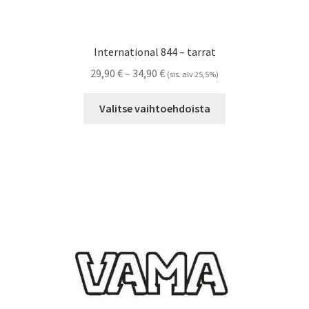
International 844 – tarrat
Hintaluokka:
29,90
€
–
34,90
€
(sis. alv 25,5%)
29,90 €
Tällä
-
Valitse vaihtoehdoista
tuotteella
34,90 €
on
useampi
muunnelma.
Voit
tehdä
valinnat
tuotteen
sivulla.