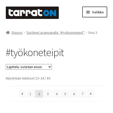
Siirry
Siirry
Valikko
navigointiin
sisältöön
Etusivu
Etusivu
Tuotteet avainsanalla “#työkoneteipit”
Sivu 2
Kyltit
#työkoneteipit
Laserleikkaus & -kaiverrus
Mainosteippaukset & teippausten poisto
Suosituimmat
Näytetään tulokset 13–24 / 83
Muovitarrat & tulostetut tarrat
ensin
Oma tili
1
2
3
4
5
6
7
Ostoskori