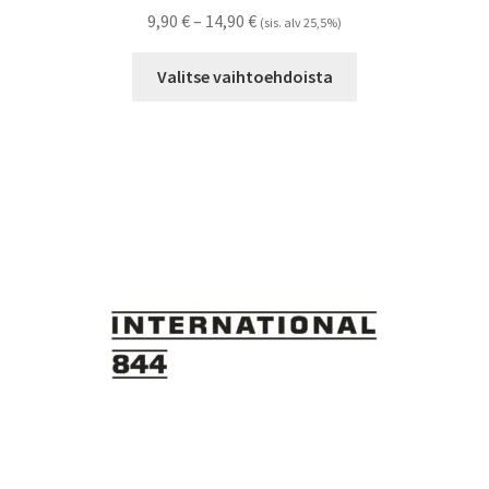
Hintaluokka:
9,90
€
–
14,90
€
(sis. alv 25,5%)
9,90 €
Tällä
-
Valitse vaihtoehdoista
tuotteella
14,90 €
on
useampi
muunnelma.
Voit
tehdä
valinnat
tuotteen
sivulla.