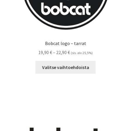
Bobcat logo – tarrat
Hintaluokka:
19,90
€
–
22,90
€
(sis. alv 25,5%)
19,90 €
Tällä
-
Valitse vaihtoehdoista
tuotteella
22,90 €
on
useampi
muunnelma.
Voit
tehdä
valinnat
tuotteen
sivulla.