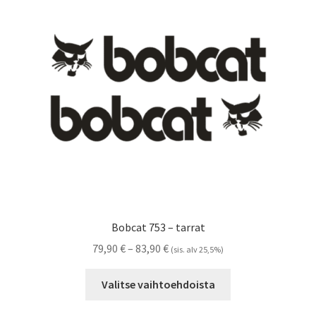
tehdä
valinnat
tuotteen
sivulla.
Bobcat 753 – tarrat
Hintaluokka:
79,90
€
–
83,90
€
(sis. alv 25,5%)
79,90 €
Tällä
-
Valitse vaihtoehdoista
tuotteella
83,90 €
on