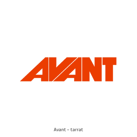
on
useampi
muunnelma.
Voit
tehdä
valinnat
tuotteen
sivulla.
Avant – tarrat