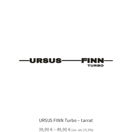
useampi
muunnelma.
Voit
tehdä
valinnat
tuotteen
sivulla.
URSUS FINN Turbo – tarrat
Hintaluokka:
39,90
€
–
49,90
€
(sis. alv 25,5%)