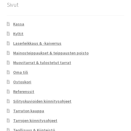
Sivut
Kassa
Kyltit
Laserleikkaus & -kaiverrus
Mainosteippaukset & teippausten poisto
Muovitarrat & tulostetut tarrat
Oma tili
Ostoskori
Referenssit
Silityskuvioiden kiinnitysohjeet
Tarraton kauppa
Tarrojen kiinnitysohjeet
Teollisuus & Kiinteistö