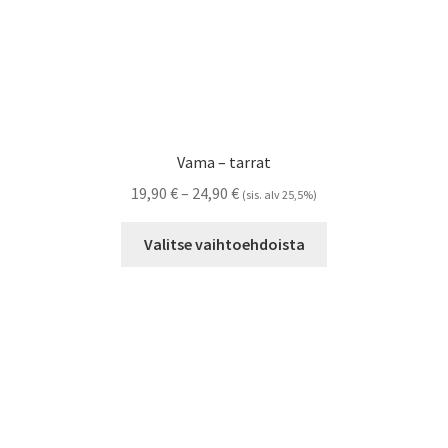
Vama – tarrat
Hintaluokka:
19,90
€
–
24,90
€
(sis. alv 25,5%)
19,90 €
Tällä
-
Valitse vaihtoehdoista
tuotteella
24,90 €
on
useampi
muunnelma.
Voit
tehdä
valinnat
tuotteen