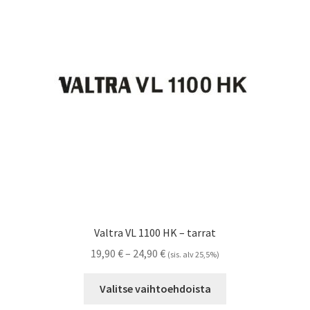
tehdä
valinnat
tuotteen
sivulla.
Valtra VL 1100 HK – tarrat
Hintaluokka:
19,90
€
–
24,90
€
(sis. alv 25,5%)
19,90 €
Tällä
-
Valitse vaihtoehdoista
tuotteella
24,90 €