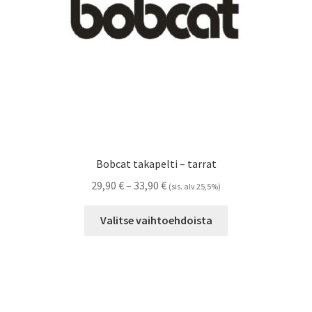
Bobcat takapelti – tarrat
Hintaluokka:
29,90
€
–
33,90
€
(sis. alv 25,5%)
29,90 €
Tällä
-
Valitse vaihtoehdoista
tuotteella
33,90 €
on
useampi
muunnelma.
Voit