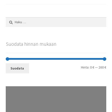
Haku:
Suodata hinnan mukaan
Min
Mak
Hinta:
0 €
—
260 €
Suodata