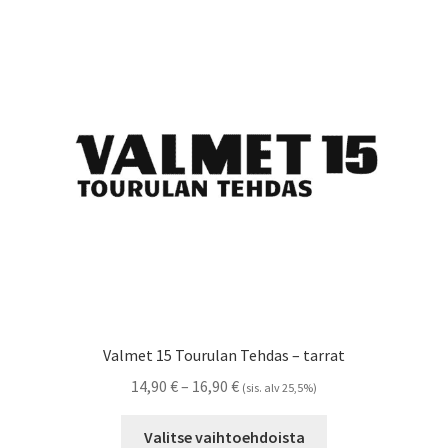
Voit
tehdä
valinnat
tuotteen
sivulla.
Valmet 15 Tourulan Tehdas – tarrat
Hintaluokka:
14,90
€
–
16,90
€
(sis. alv 25,5%)
14,90 €
Tällä
-
Valitse vaihtoehdoista