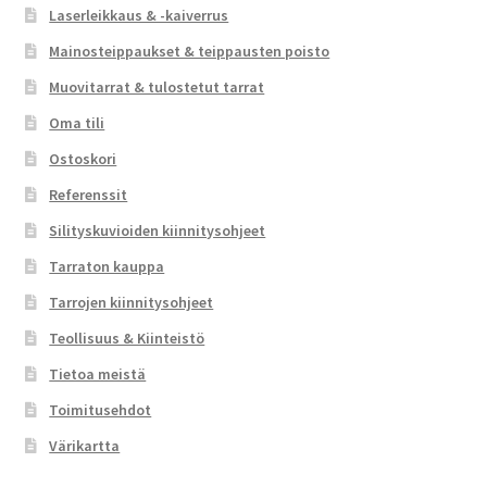
Laserleikkaus & -kaiverrus
Mainosteippaukset & teippausten poisto
Muovitarrat & tulostetut tarrat
Oma tili
Ostoskori
Referenssit
Silityskuvioiden kiinnitysohjeet
Tarraton kauppa
Tarrojen kiinnitysohjeet
Teollisuus & Kiinteistö
Tietoa meistä
Toimitusehdot
Värikartta