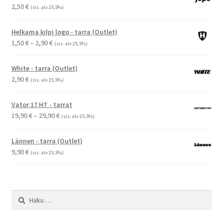
2,50
€
(sis. alv 25,5%)
Helkama kilpi logo - tarra (Outlet)
Hintaluokka:
1,50
€
–
2,90
€
(sis. alv 25,5%)
1,50 €
-
White - tarra (Outlet)
2,90 €
2,90
€
(sis. alv 25,5%)
Vator 17 HT - tarrat
Hintaluokka:
19,90
€
–
29,90
€
(sis. alv 25,5%)
19,90 €
-
Lännen - tarra (Outlet)
29,90 €
9,90
€
(sis. alv 25,5%)
Haku: