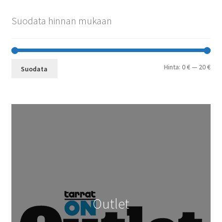
Suodata hinnan mukaan
Min
Mak
Hinta:
0 €
—
20 €
Suodata
Outlet