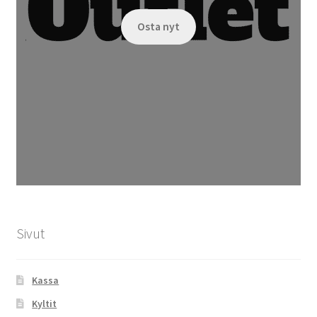
Osta nyt
Sivut
Kassa
Kyltit