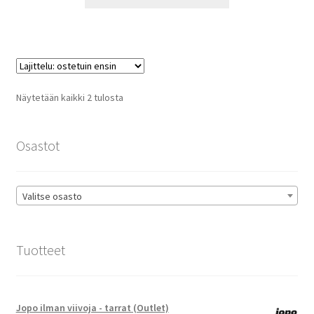
tuotteella
16,90 €
on
useampi
muunnelma.
Voit
tehdä
Suosituimmat
Näytetään kaikki 2 tulosta
valinnat
ensin
tuotteen
sivulla.
Osastot
Valitse osasto
Tuotteet
Jopo ilman viivoja - tarrat (Outlet)