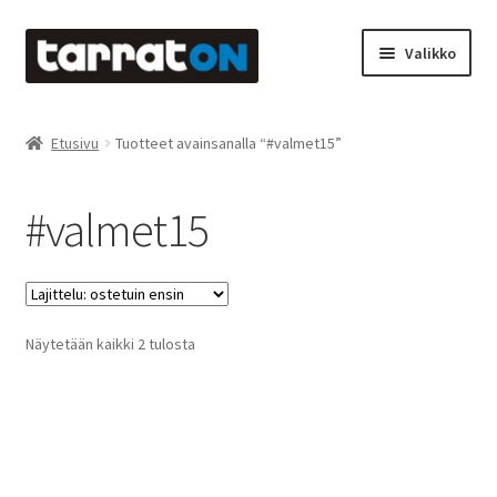
Siirry
Siirry
Valikko
navigointiin
sisältöön
Etusivu
Etusivu
Tuotteet avainsanalla “#valmet15”
Kyltit
#valmet15
Laserleikkaus & -kaiverrus
Mainosteippaukset & teippausten poisto
Suosituimmat
Näytetään kaikki 2 tulosta
Muovitarrat & tulostetut tarrat
ensin
Oma tili
Ostoskori