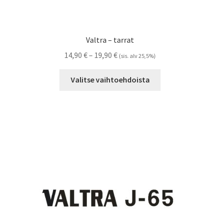
Valtra – tarrat
Hintaluokka:
14,90
€
–
19,90
€
(sis. alv 25,5%)
14,90 €
Tällä
-
Valitse vaihtoehdoista
tuotteella
19,90 €
on
useampi
muunnelma.
Voit
tehdä
valinnat
tuotteen
sivulla.