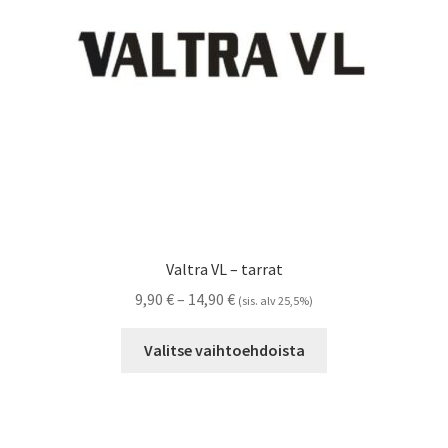
Referenssit
Silityskuvioiden kiinnitysohjeet
Tarrojen kiinnitysohjeet
Teollisuus & Kiinteistö
Tietoa meistä
Valtra VL – tarrat
Toimitusehdot
Hintaluokka:
9,90
€
–
14,90
€
(sis. alv 25,5%)
9,90 €
Tällä
Värikartta
-
Valitse vaihtoehdoista
tuotteella
14,90 €
on
Kassa
useampi
muunnelma.