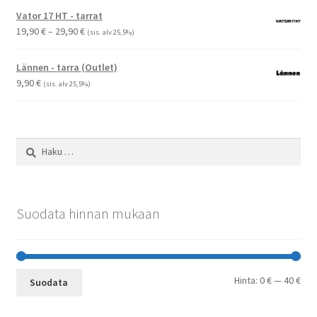
Vator 17 HT - tarrat
Hintaluokka:
19,90
€
–
29,90
€
(sis. alv 25,5%)
19,90 €
-
Lännen - tarra (Outlet)
29,90 €
9,90
€
(sis. alv 25,5%)
Haku:
Suodata hinnan mukaan
Min
Mak
Hinta:
0 €
—
40 €
Suodata