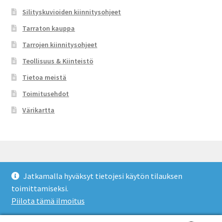
Silityskuvioiden kiinnitysohjeet
Tarraton kauppa
Tarrojen kiinnitysohjeet
Teollisuus & Kiinteistö
Tietoa meistä
Toimitusehdot
Värikartta
Jatkamalla hyväksyt tietojesi käytön tilauksen
© Tarraton 2026
toimittamiseksi.
Toimitusehdot
Built with WooCommerce
.
Piilota tämä ilmoitus