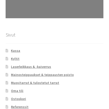
Sivut
Kassa
Kyltit
Laserleikkaus & -kaiverrus
Mainosteippaukset & teippausten poisto
Muovitarrat & tulostetut tarrat
Oma tili
Ostoskori
Referenssit