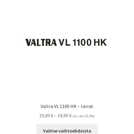
Voit
tehdä
valinnat
tuotteen
sivulla.
Valtra VL 1100 HK – tarrat
Hintaluokka:
19,90
€
–
24,90
€
(sis. alv 25,5%)
19,90 €
Tällä
-
Valitse vaihtoehdoista