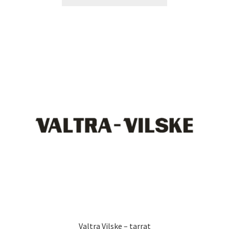
tuotteella
24,90 €
on
useampi
muunnelma.
Voit
tehdä
valinnat
tuotteen
sivulla.
Valtra Vilske – tarrat