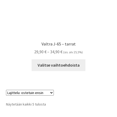
Valtra J-65 – tarrat
Hintaluokka:
29,90
€
–
34,90
€
(sis. alv 25,5%)
29,90 €
Tällä
-
Valitse vaihtoehdoista
tuotteella
34,90 €
on
useampi
muunnelma.
Voit
tehdä
Suosituimmat
Näytetään kaikki 5 tulosta
valinnat
ensin
tuotteen