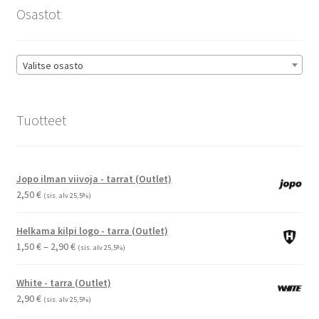
sivulla.
Osastot
Valitse osasto
Tuotteet
Jopo ilman viivoja - tarrat (Outlet)
2,50
€
(sis. alv 25,5%)
Helkama kilpi logo - tarra (Outlet)
Hintaluokka:
1,50
€
–
2,90
€
(sis. alv 25,5%)
1,50 €
-
White - tarra (Outlet)
2,90 €
2,90
€
(sis. alv 25,5%)