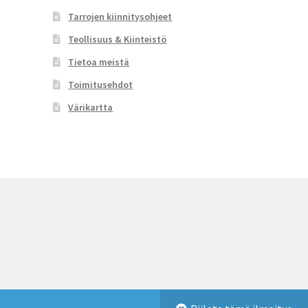
Tarrojen kiinnitysohjeet
Teollisuus & Kiinteistö
Tietoa meistä
Toimitusehdot
Värikartta