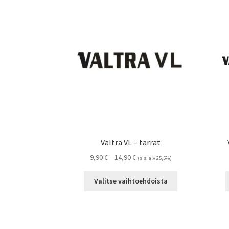
Valtra VL – tarrat
Hintaluokka:
9,90
€
–
14,90
€
(sis. alv 25,5%)
9,90 €
Tällä
-
Valitse vaihtoehdoista
tuotteella
14,90 €
on
useampi
muunnelma.