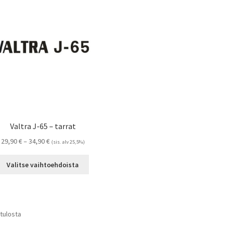
Voit
tehdä
valinnat
tuotteen
sivulla.
Valtra J-65 – tarrat
Hintaluokka:
29,90
€
–
34,90
€
(sis. alv 25,5%)
29,90 €
Tällä
-
Valitse vaihtoehdoista
tuotteella
34,90 €
on
useampi
muunnelma.
Suosituimmat
 tulosta
Voit
ensin