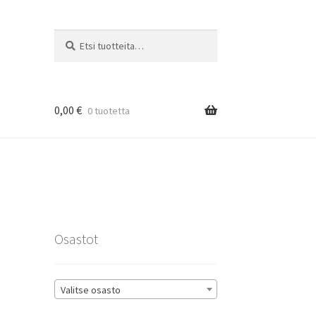
Etsi:
Haku
0,00
€
0 tuotetta
rat
Osastot
Valitse osasto