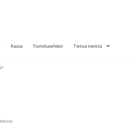
i
Kassa
Toimitusehdot
Tietoa meistä
osteippaukset & teippausten poisto
Muovitarrat & tulostetut tar
40”
en kiinnitysohjeet
Tarrojen kiinnitysohjeet
Teollisuus & Kiinteistö
sa
Suosituimmat
 tulosta
ensin