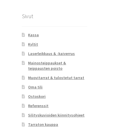
Sivut
Kassa
Kyltit
Laserleikkaus & -kaiverrus
Mainosteippaukset &
teippausten poisto
Muovitarrat & tulostetut tarrat
Oma tili
Ostoskori
Referenssit
Silityskuvioiden kiinnitysohjeet
Tarraton kauppa