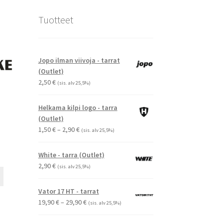
Tuotteet
Jopo ilman viivoja - tarrat
(Outlet)
2,50
€
(sis. alv 25,5%)
Helkama kilpi logo - tarra
(Outlet)
Hintaluokka:
1,50
€
–
2,90
€
(sis. alv 25,5%)
1,50 €
-
White - tarra (Outlet)
2,90 €
2,90
€
(sis. alv 25,5%)
Tällä
tuotteella
Vator 17 HT - tarrat
on
Hintaluokka:
19,90
€
–
29,90
€
(sis. alv 25,5%)
useampi
19,90 €
muunnelma.