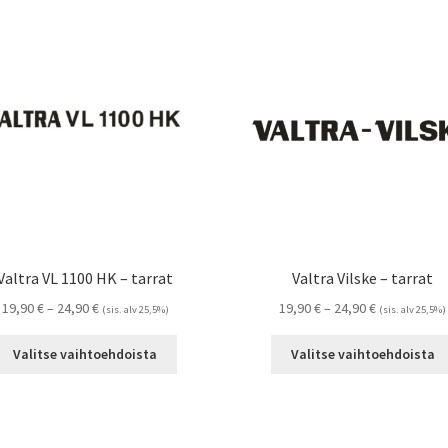
Valtra VL 1100 HK – tarrat
Valtra Vilske – tarrat
Hintaluokka:
Hintaluokka:
19,90
€
–
24,90
€
19,90
€
–
24,90
€
(sis. alv 25,5%)
(sis. alv 25,5%)
19,90 €
19,90 €
Tällä
-
-
Valitse vaihtoehdoista
Valitse vaihtoehdoista
tuotteella
24,90 €
24,90 €
on
useampi
muunnelma.