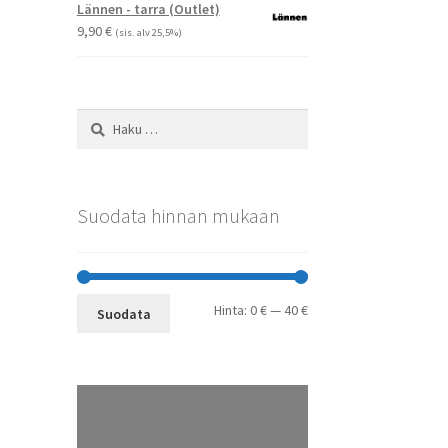
-
Voit
Lännen - tarra (Outlet)
29,90 €
tehdä
9,90
€
(sis. alv 25,5%)
valinnat
tuotteen
sivulla.
Haku:
Suodata hinnan mukaan
Minimihinta
Maksimihinta
Hinta:
0 €
—
40 €
Suodata