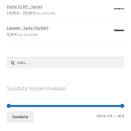
Vator 17 HT - tarrat
Hintaluokka:
19,90
€
–
29,90
€
(sis. alv 25,5%)
19,90 €
-
Lännen - tarra (Outlet)
29,90 €
9,90
€
(sis. alv 25,5%)
Haku:
Suodata hinnan mukaan
Min
Mak
Hinta:
0 €
—
40 €
Suodata