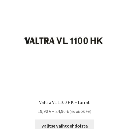
Voit
tehdä
valinnat
tuotteen
sivulla.
Valtra VL 1100 HK – tarrat
Hintaluokka:
19,90
€
–
24,90
€
(sis. alv 25,5%)
19,90 €
Tällä
-
Valitse vaihtoehdoista