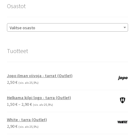
sivulla.
Osastot
Valitse osasto
Tuotteet
Jopo ilman viivoja - tarrat (Outlet)
2,50
€
(sis. alv 25,5%)
Helkama kilpi logo - tarra (Outlet)
Hintaluokka:
1,50
€
–
2,90
€
(sis. alv 25,5%)
1,50 €
-
White - tarra (Outlet)
2,90 €
2,90
€
(sis. alv 25,5%)