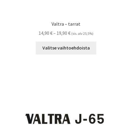
Valtra – tarrat
Hintaluokka:
14,90
€
–
19,90
€
(sis. alv 25,5%)
14,90 €
Tällä
-
Valitse vaihtoehdoista
tuotteella
19,90 €
on
useampi
muunnelma.
Voit
tehdä
valinnat
tuotteen
sivulla.