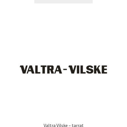
tuotteella
24,90 €
on
useampi
muunnelma.
Voit
tehdä
valinnat
tuotteen
sivulla.
Valtra Vilske – tarrat