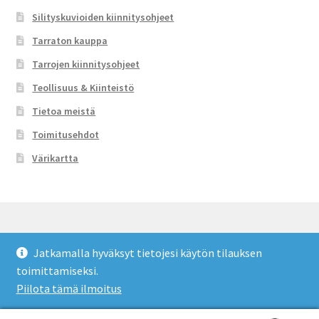
Silityskuvioiden kiinnitysohjeet
Tarraton kauppa
Tarrojen kiinnitysohjeet
Teollisuus & Kiinteistö
Tietoa meistä
Toimitusehdot
Värikartta
Jatkamalla hyväksyt tietojesi käytön tilauksen
© Tarraton 2026
toimittamiseksi.
Toimitusehdot
Built with WooCommerce
.
Piilota tämä ilmoitus