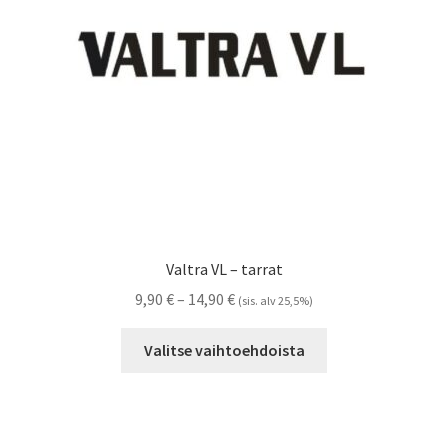
Referenssit
Silityskuvioiden kiinnitysohjeet
Tarrojen kiinnitysohjeet
Teollisuus & Kiinteistö
Tietoa meistä
Valtra VL – tarrat
Toimitusehdot
Hintaluokka:
9,90
€
–
14,90
€
(sis. alv 25,5%)
9,90 €
Tällä
Värikartta
-
Valitse vaihtoehdoista
tuotteella
14,90 €
on
Kassa
useampi
muunnelma.