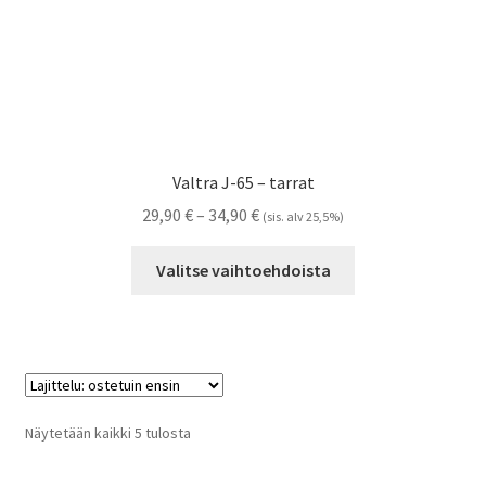
Valtra J-65 – tarrat
Hintaluokka:
29,90
€
–
34,90
€
(sis. alv 25,5%)
29,90 €
Tällä
-
Valitse vaihtoehdoista
tuotteella
34,90 €
on
useampi
muunnelma.
Voit
tehdä
Suosituimmat
Näytetään kaikki 5 tulosta
valinnat
ensin
tuotteen