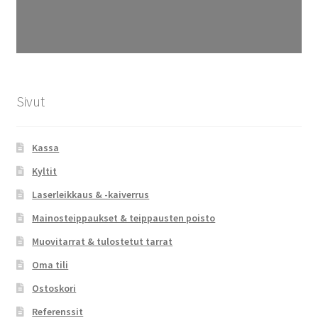
Sivut
Kassa
Kyltit
Laserleikkaus & -kaiverrus
Mainosteippaukset & teippausten poisto
Muovitarrat & tulostetut tarrat
Oma tili
Ostoskori
Referenssit