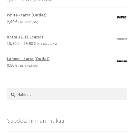
(sis. alv 25,5%)
1,50 €
-
White - tarra (Outlet)
2,90 €
2,90
€
(sis. alv 25,5%)
Vator 17 HT - tarrat
Hintaluokka:
19,90
€
–
29,90
€
(sis. alv 25,5%)
19,90 €
-
Lännen - tarra (Outlet)
29,90 €
9,90
€
(sis. alv 25,5%)
Haku:
Suodata hinnan mukaan