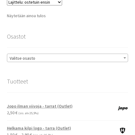
Voit
tehdä
Näytetään ainoa tulos
valinnat
tuotteen
sivulla.
Osastot
Valitse osasto
Tuotteet
Jopo ilman viivoja - tarrat (Outlet)
2,50
€
(sis. alv 25,5%)
Helkama kilpi logo - tarra (Outlet)
Hintaluokka:
1,50
€
–
2,90
€