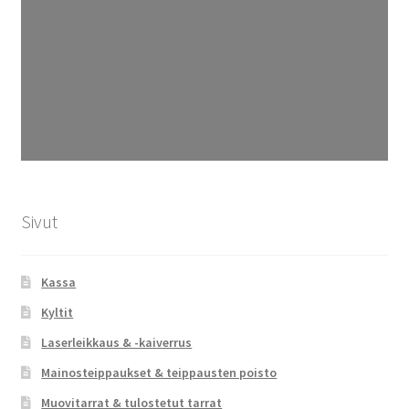
Sivut
Kassa
Kyltit
Laserleikkaus & -kaiverrus
Mainosteippaukset & teippausten poisto
Muovitarrat & tulostetut tarrat