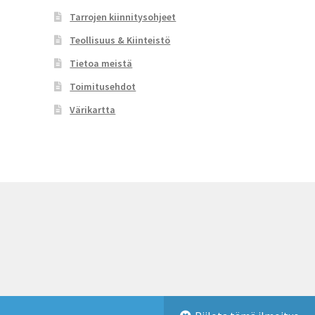
Tarrojen kiinnitysohjeet
Teollisuus & Kiinteistö
Tietoa meistä
Toimitusehdot
Värikartta