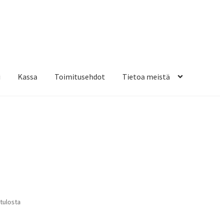
i
Kassa
Toimitusehdot
Tietoa meistä
osteippaukset & teippausten poisto
Muovitarrat & tulostetut tar
en kiinnitysohjeet
Tarrojen kiinnitysohjeet
Teollisuus & Kiinteistö
sa
Suosituimmat
 tulosta
ensin