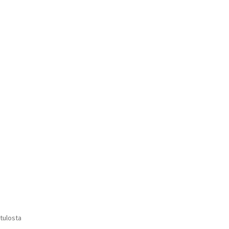
Voit
tehdä
valinnat
tuotteen
sivulla.
Suosituimmat
 tulosta
ensin