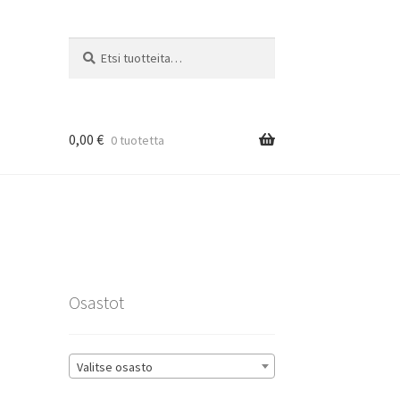
Etsi:
Haku
0,00
€
0 tuotetta
rat
Osastot
Valitse osasto