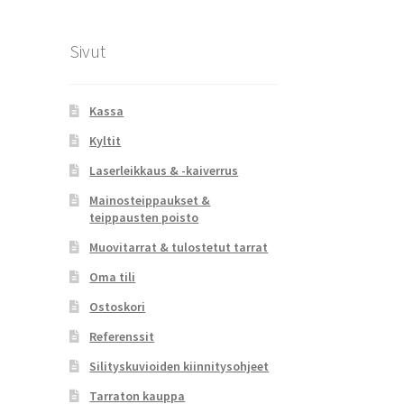
Sivut
Kassa
Kyltit
Laserleikkaus & -kaiverrus
Mainosteippaukset &
teippausten poisto
Muovitarrat & tulostetut tarrat
Oma tili
Ostoskori
Referenssit
Silityskuvioiden kiinnitysohjeet
Tarraton kauppa