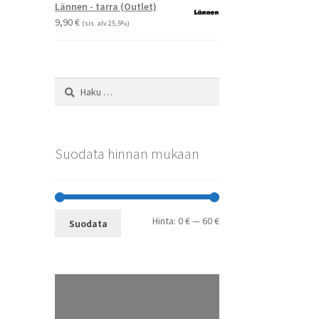
-
Voit
Lännen - tarra (Outlet)
29,90 €
tehdä
9,90
€
(sis. alv 25,5%)
valinnat
tuotteen
sivulla.
Haku:
Suodata hinnan mukaan
Minimihinta
Maksimihinta
Hinta:
0 €
—
60 €
Suodata