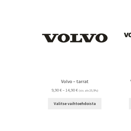
Volvo – tarrat
Hintaluokka:
9,90
€
–
14,90
€
(sis. alv 25,5%)
9,90 €
Tällä
-
Valitse vaihtoehdoista
tuotteella
14,90 €
on
useampi
muunnelma.