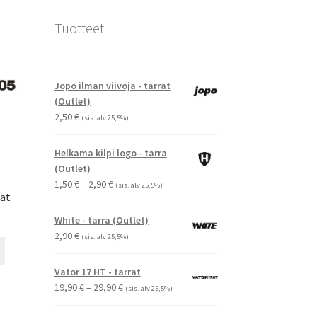
Tuotteet
Jopo ilman viivoja - tarrat
(Outlet)
2,50
€
(sis. alv 25,5%)
Helkama kilpi logo - tarra
(Outlet)
Hintaluokka:
1,50
€
–
2,90
€
(sis. alv 25,5%)
rat
1,50 €
-
White - tarra (Outlet)
2,90 €
2,90
€
(sis. alv 25,5%)
Tällä
tuotteella
Vator 17 HT - tarrat
on
Hintaluokka:
19,90
€
–
29,90
€
(sis. alv 25,5%)
useampi
19,90 €
muunnelma.