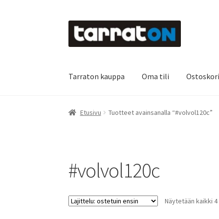
Siirry
Siirry
navigointiin
sisältöön
Tarraton kauppa
Oma tili
Ostoskor
Etusivu
Kyltit
Laserleikkaus & -kaiverrus
Main
Etusivu
Tuotteet avainsanalla “#volvol120c”
Oma tili
Ostoskori
Referenssit
Silityskuvioid
Tietoa meistä
Toimitusehdot
Värikartta
Kas
#volvol120c
Näytetään kaikki 4