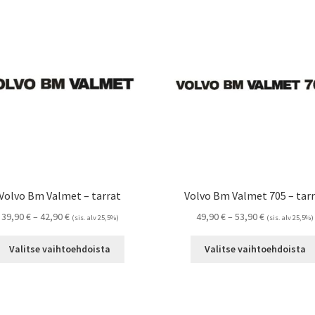
Volvo Bm Valmet – tarrat
Volvo Bm Valmet 705 – tar
Hintaluokka:
Hintaluokka:
39,90
€
–
42,90
€
49,90
€
–
53,90
€
(sis. alv 25,5%)
(sis. alv 25,5%)
39,90 €
49,90 €
Tällä
-
-
Valitse vaihtoehdoista
Valitse vaihtoehdoista
tuotteella
42,90 €
53,90 €
on
useampi
muunnelma.