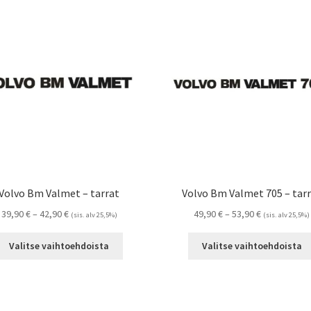
Volvo Bm Valmet – tarrat
Volvo Bm Valmet 705 – tar
Hintaluokka:
Hintaluokka:
39,90
€
–
42,90
€
49,90
€
–
53,90
€
(sis. alv 25,5%)
(sis. alv 25,5%)
39,90 €
49,90 €
Tällä
-
-
Valitse vaihtoehdoista
Valitse vaihtoehdoista
tuotteella
42,90 €
53,90 €
on
useampi
muunnelma.