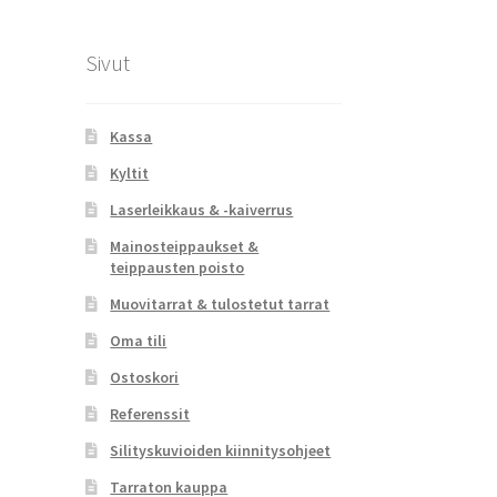
Sivut
Kassa
Kyltit
Laserleikkaus & -kaiverrus
Mainosteippaukset &
teippausten poisto
Muovitarrat & tulostetut tarrat
Oma tili
Ostoskori
Referenssit
Silityskuvioiden kiinnitysohjeet
Tarraton kauppa