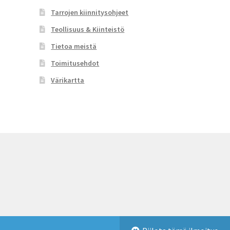
Tarrojen kiinnitysohjeet
Teollisuus & Kiinteistö
Tietoa meistä
Toimitusehdot
Värikartta