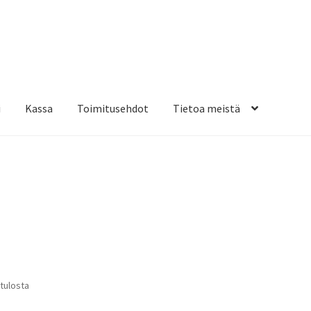
i
Kassa
Toimitusehdot
Tietoa meistä
osteippaukset & teippausten poisto
Muovitarrat & tulostetut tar
en kiinnitysohjeet
Tarrojen kiinnitysohjeet
Teollisuus & Kiinteistö
sa
Suosituimmat
 tulosta
ensin