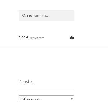
Etsi:
Haku
0,00
€
0 tuotetta
rat
Osastot
Valitse osasto