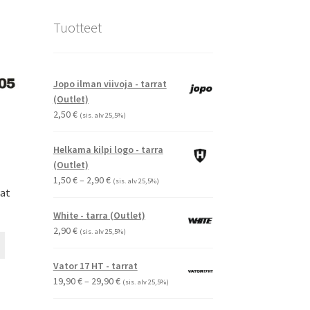
Tuotteet
Jopo ilman viivoja - tarrat
(Outlet)
2,50
€
(sis. alv 25,5%)
Helkama kilpi logo - tarra
(Outlet)
Hintaluokka:
1,50
€
–
2,90
€
(sis. alv 25,5%)
rat
1,50 €
-
White - tarra (Outlet)
2,90 €
2,90
€
(sis. alv 25,5%)
Tällä
tuotteella
Vator 17 HT - tarrat
on
Hintaluokka:
19,90
€
–
29,90
€
(sis. alv 25,5%)
useampi
19,90 €
muunnelma.