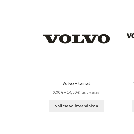
Volvo – tarrat
Hintaluokka:
9,90
€
–
14,90
€
(sis. alv 25,5%)
9,90 €
Tällä
-
Valitse vaihtoehdoista
tuotteella
14,90 €
on
useampi
muunnelma.