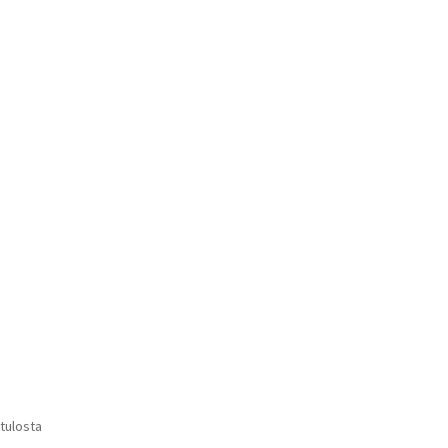
Voit
tehdä
valinnat
tuotteen
sivulla.
Suosituimmat
 tulosta
ensin