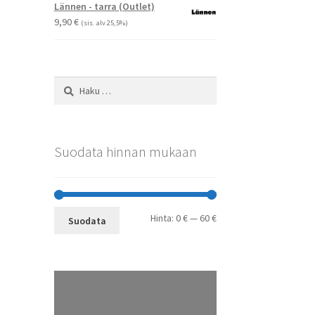
-
Voit
Lännen - tarra (Outlet)
29,90 €
tehdä
9,90
€
(sis. alv 25,5%)
valinnat
tuotteen
sivulla.
Haku:
Suodata hinnan mukaan
Minimihinta
Maksimihinta
Hinta:
0 €
—
60 €
Suodata