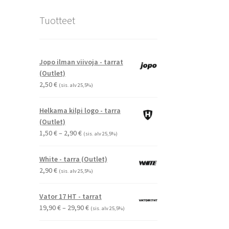
Tuotteet
Jopo ilman viivoja - tarrat
(Outlet)
2,50
€
(sis. alv 25,5%)
Helkama kilpi logo - tarra
(Outlet)
Hintaluokka:
1,50
€
–
2,90
€
(sis. alv 25,5%)
1,50 €
-
White - tarra (Outlet)
2,90 €
2,90
€
(sis. alv 25,5%)
Vator 17 HT - tarrat
Hintaluokka:
19,90
€
–
29,90
€
(sis. alv 25,5%)
19,90 €