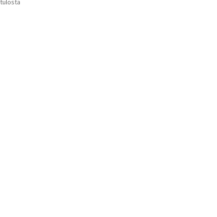
Suosituimmat
 tulosta
Voit
ensin
tehdä
valinnat
tuotteen
sivulla.