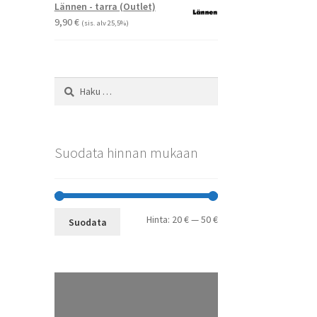
-
Lännen - tarra (Outlet)
29,90 €
9,90
€
(sis. alv 25,5%)
Haku:
Suodata hinnan mukaan
Minimihinta
Maksimihinta
Hinta:
20 €
—
50 €
Suodata