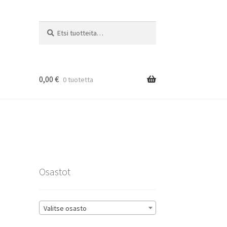
Etsi:
Haku
0,00
€
0 tuotetta
rat
Osastot
Valitse osasto