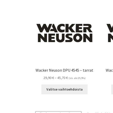
Wacker Neuson DPU 4545 – tarrat
Wac
Hintaluokka:
29,90
€
–
45,70
€
(sis. alv 25,5%)
29,90 €
Tällä
-
Valitse vaihtoehdoista
tuotteella
45,70 €
on
useampi
muunnelma.