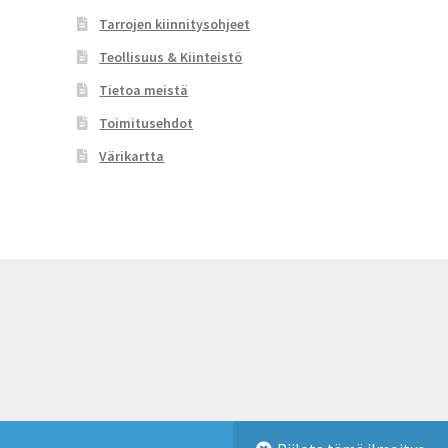
Tarrojen kiinnitysohjeet
Teollisuus & Kiinteistö
Tietoa meistä
Toimitusehdot
Värikartta