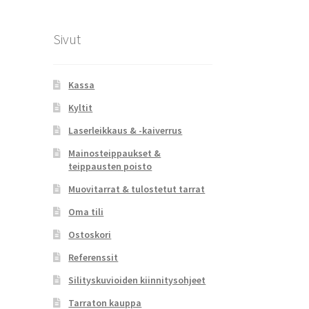
Sivut
Kassa
Kyltit
Laserleikkaus & -kaiverrus
Mainosteippaukset &
teippausten poisto
Muovitarrat & tulostetut tarrat
Oma tili
Ostoskori
Referenssit
Silityskuvioiden kiinnitysohjeet
Tarraton kauppa